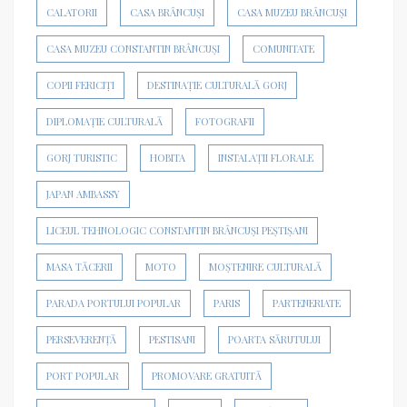
CALATORII
CASA BRÂNCUȘI
CASA MUZEU BRÂNCUȘI
CASA MUZEU CONSTANTIN BRÂNCUȘI
COMUNITATE
COPII FERICIȚI
DESTINAȚIE CULTURALĂ GORJ
DIPLOMAȚIE CULTURALĂ
FOTOGRAFII
GORJ TURISTIC
HOBITA
INSTALAȚII FLORALE
JAPAN AMBASSY
LICEUL TEHNOLOGIC CONSTANTIN BRÂNCUȘI PEȘTIȘANI
MASA TĂCERII
MOTO
MOȘTENIRE CULTURALĂ
PARADA PORTULUI POPULAR
PARIS
PARTENERIATE
PERSEVERENȚĂ
PESTISANI
POARTA SĂRUTULUI
PORT POPULAR
PROMOVARE GRATUITĂ