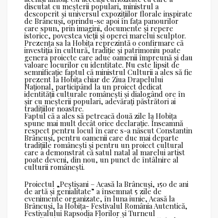
discutat cu meșterii populari, ministrul a
descoperit și universul expozițiilor florale inspirate
de Brâncuși, oprindu-se apoi în fața panourilor
care spun, prin imagini, documente și repere
istorice, povestea vieții și operei marelui sculptor.
Prezența sa la Hobița reprezintă o confirmare că
investiția în cultură, tradiție și patrimoniu poate
genera proiecte care aduc oamenii împreună și dau
valoare locurilor cu identitate. Nu este lipsit de
semnificație faptul că ministrul Culturii a ales să fie
prezent la Hobița chiar de Ziua Drapelului
Național, participând la un proiect dedicat
identității culturale românești și dialogând ore în
șir cu meșterii populari, adevărați păstrători ai
tradițiilor noastre.
Faptul că a ales să petreacă două zile la Hobița
spune mai mult decât orice declarație. Înseamnă
respect pentru locul în care s-a născut Constantin
Brâncuși, pentru oamenii care duc mai departe
tradițiile românești și pentru un proiect cultural
care a demonstrat că satul natal al marelui artist
poate deveni, din nou, un punct de întâlnire al
culturii românești.
Proiectul „Peștișani – Acasă la Brâncuși, 150 de ani
de artă și genialitate” a însemnat 5 zile de
evenimente organizate, în luna iunie, Acasă la
Brâncuși, la Hobița- Festivalul România Autentică,
Festivalului Rapsodia Florilor și Turneul