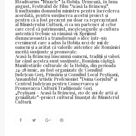
Stradivarius ”Muzele” la Hobița. Urmează, în luna
august, Festivalul de Film ”Acasă la Brâncuși”.
Îi mulțumim domnului ministru pentru încrederea
acordată, pentru susținerea acestui proiect și
pentru că a fost prezent nu doar ca reprezentant
al Ministerului Culturii, ci ca un partener al celor
care cred că patrimoniul, meșteșugurile și cultura
autentică trebuie să rămână vii. Sprijinul
dumneavoastră a transformat o idee într-un
eveniment care a adus la Hobița zeci de mii de
oameni și a arătat că valorile autentice ale României
merită susținute și promovate.
Acasă la Brâncuși înseamnă oameni, tradiții și valori.
Iar când acestea sunt susținute, România câștigă.
Manifestările culturale de la Hobița, din perioada
24-28 iunie, au fost organizate de Consiliul
Județean Gorj, Primăria și Consiliul Local Peștișani,
Ansamblul Artistic Profesionist ”Doina Gorjului” și
Centrul Județean pentru Conservarea și
Promovarea Culturii Tradiționale Gorj.
„Peștișani – Acasă la Brâncuși, 150 de ani de artă și
genialitate”-proiect cultural finanțat de Ministerul
Culturii.