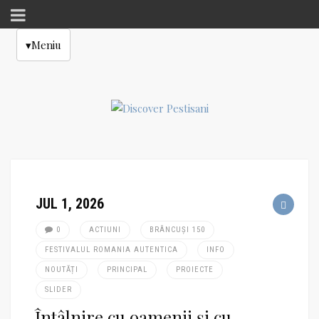
▾
Meniu
JUL 1, 2026
0
ACTIUNI
BRÂNCUȘI 150
FESTIVALUL ROMANIA AUTENTICA
INFO
NOUTĂȚI
PRINCIPAL
PROIECTE
SLIDER
Întâlnire cu oamenii și cu