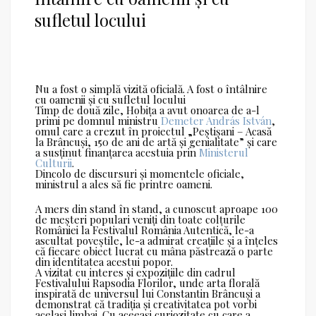
sufletul locului
Nu a fost o simplă vizită oficială. A fost o întâlnire
cu oamenii și cu sufletul locului
Timp de două zile, Hobița a avut onoarea de a-l
primi pe domnul ministru
Demeter András István
,
omul care a crezut în proiectul „Peștișani – Acasă
la Brâncuși, 150 de ani de artă și genialitate” și care
a susținut finanțarea acestuia prin
Ministerul
Culturii
.
Dincolo de discursuri și momentele oficiale,
ministrul a ales să fie printre oameni.
A mers din stand în stand, a cunoscut aproape 100
de meșteri populari veniți din toate colțurile
României la Festivalul România Autentică, le-a
ascultat poveștile, le-a admirat creațiile și a înțeles
că fiecare obiect lucrat cu mâna păstrează o parte
din identitatea acestui popor.
A vizitat cu interes și expozițiile din cadrul
Festivalului Rapsodia Florilor, unde arta florală
inspirată de universul lui Constantin Brâncuși a
demonstrat că tradiția și creativitatea pot vorbi
același limbaj. Cu aceeași curiozitate cu care a