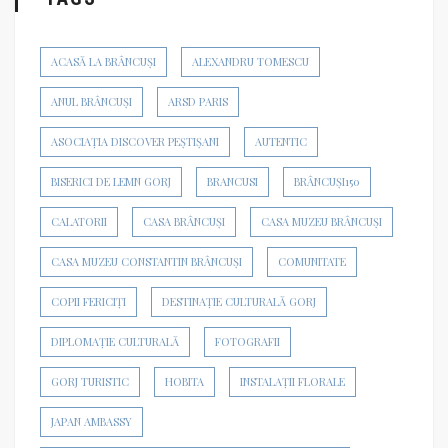
ACASĂ LA BRÂNCUȘI
ALEXANDRU TOMESCU
ANUL BRÂNCUȘI
ARSD PARIS
ASOCIAȚIA DISCOVER PEȘTIȘANI
AUTENTIC
BISERICI DE LEMN GORJ
BRANCUSI
BRÂNCUȘI150
CALATORII
CASA BRÂNCUȘI
CASA MUZEU BRÂNCUȘI
CASA MUZEU CONSTANTIN BRÂNCUȘI
COMUNITATE
COPII FERICIȚI
DESTINAȚIE CULTURALĂ GORJ
DIPLOMAȚIE CULTURALĂ
FOTOGRAFII
GORJ TURISTIC
HOBITA
INSTALAȚII FLORALE
JAPAN AMBASSY