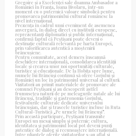
Gregoire și a Excelenței sale doamna Ambasador a
României în Franța, Ioana Bivolaru, într-un
moment cu o puternică valoare simbolică pentru
promovarea patrimoniului cultural românesc la
nivel internațional.
Prezența în cadrul unui eveniment de asemenea
anvergură, în dialog direct cu instituții europene,
reprezentanți diplomatici și public internațional,
confirmă faptul că Peștișani poate deveni o
destinație culturală relevantă pe harta Europei,
prin valorificarea autentică a moștenirii
brâncușiene.
Pentru comunitate, acest demers înseamnă
deschidere internațională, consolidarea identității
locale și crearea unor noi oportunități culturale,
turistice și educaționale. De la Hobița spre lume,
numele lui Brâncuși continuă să ofere Gorjului și
României un loc în patrimoniul universal al culturii.
Vizitatorii au primit materialele de promovare ale
comunei Peștișani și au descoperit astfel
frumusețea naturii de pe meleagurile natale ale lui
Brâncuși, tradițiile și gastronomia Gorjului,
festivalurile culturale dedicate universului
brâncușian, dar și traseele turistice incluse în Ruta
Cultural-Turistică „Pe urmele lui Brâncuși”.
Prin această participare, Peștișani transmite
Europei un mesaj simplu și puternic: cultura,
identitatea și patrimoniul local pot deveni punți
autentice de dialog și recunoaștere internațională.
Între pliantele oferite vizitatorilor s-au aflat și