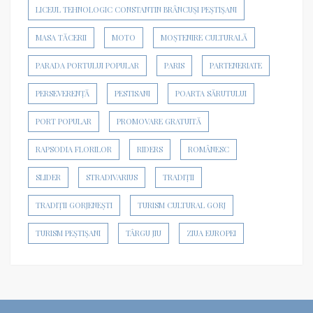
LICEUL TEHNOLOGIC CONSTANTIN BRÂNCUȘI PEȘTIȘANI
MASA TĂCERII
MOTO
MOȘTENIRE CULTURALĂ
PARADA PORTULUI POPULAR
PARIS
PARTENERIATE
PERSEVERENȚĂ
PESTISANI
POARTA SĂRUTULUI
PORT POPULAR
PROMOVARE GRATUITĂ
RAPSODIA FLORILOR
RIDERS
ROMÂNESC
SLIDER
STRADIVARIUS
TRADIȚII
TRADIȚII GORJENEȘTI
TURISM CULTURAL GORJ
TURISM PEȘTIȘANI
TÂRGU JIU
ZIUA EUROPEI