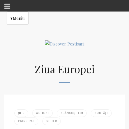
▾
Meniu
Ziua Europei
0
ACTIUNI
BRÂNCUȘI 150
NOUTĂȚI
PRINCIPAL
SLIDER