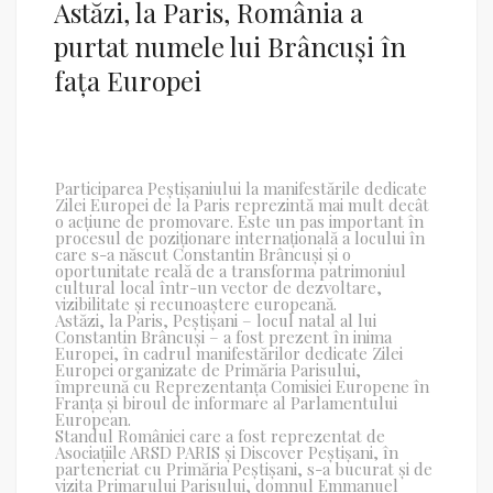
Astăzi, la Paris, România a
purtat numele lui Brâncuși în
fața Europei
Participarea Peștișaniului la manifestările dedicate
Zilei Europei de la Paris reprezintă mai mult decât
o acțiune de promovare. Este un pas important în
procesul de poziționare internațională a locului în
care s-a născut Constantin Brâncuși și o
oportunitate reală de a transforma patrimoniul
cultural local într-un vector de dezvoltare,
vizibilitate și recunoaștere europeană.
Astăzi, la Paris, Peștișani – locul natal al lui
Constantin Brâncuși – a fost prezent în inima
Europei, în cadrul manifestărilor dedicate Zilei
Europei organizate de Primăria Parisului,
împreună cu Reprezentanța Comisiei Europene în
Franța și biroul de informare al Parlamentului
European.
Standul României care a fost reprezentat de
Asociațiile ARSD PARIS și Discover Peștișani, în
parteneriat cu Primăria Peștișani, s-a bucurat și de
vizita Primarului Parisului, domnul Emmanuel