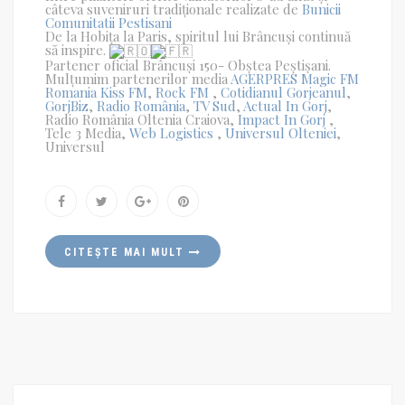
câteva suveniruri tradiționale realizate de
Bunicii
Comunitatii Pestisani
De la Hobița la Paris, spiritul lui Brâncuși continuă
să inspire.
Partener oficial Brâncuși 150- Obștea Peștișani.
Mulțumim partenerilor media
AGERPRES
Magic FM
Romania
Kiss FM
,
Rock FM
,
Cotidianul Gorjeanul
,
GorjBiz
,
Radio România
,
TV Sud
,
Actual In Gorj
,
Radio România Oltenia Craiova,
Impact In Gorj
,
Tele 3 Media,
Web Logistics
,
Universul Olteniei
,
Universul
CITEȘTE MAI MULT