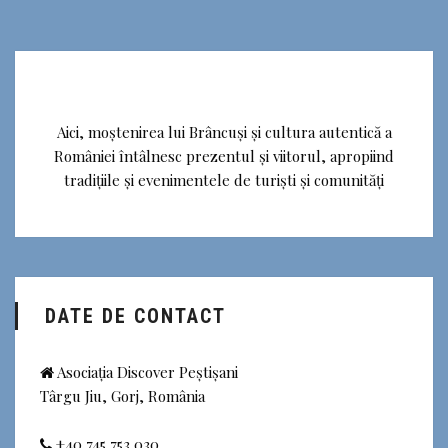
Aici, moștenirea lui Brâncuși și cultura autentică a
României întâlnesc prezentul și viitorul, apropiind
tradițiile și evenimentele de turiști și comunități
DATE DE CONTACT
Asociația Discover Peștișani
Târgu Jiu, Gorj, România
+40 745 753 030