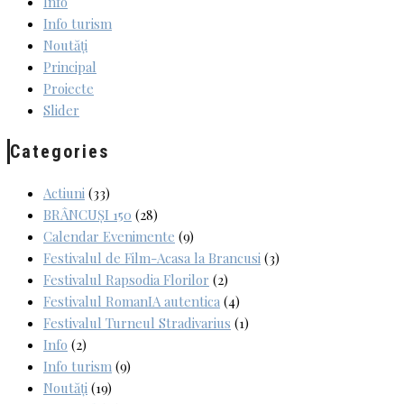
Info
Info turism
Noutăți
Principal
Proiecte
Slider
Categories
Actiuni
(33)
BRÂNCUȘI 150
(28)
Calendar Evenimente
(9)
Festivalul de Film-Acasa la Brancusi
(3)
Festivalul Rapsodia Florilor
(2)
Festivalul RomanIA autentica
(4)
Festivalul Turneul Stradivarius
(1)
Info
(2)
Info turism
(9)
Noutăți
(19)