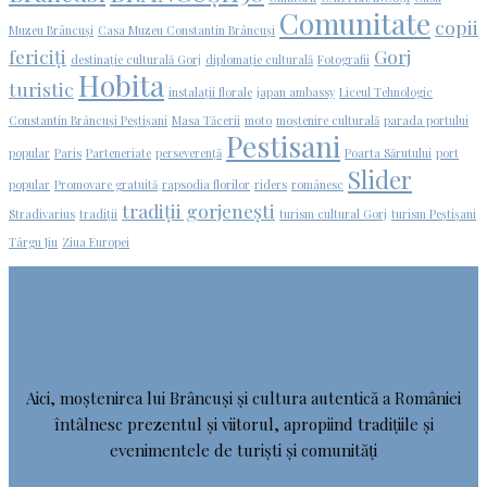
Comunitate
copii
Muzeu Brâncuși
Casa Muzeu Constantin Brâncuși
fericiți
Gorj
destinație culturală Gorj
diplomație culturală
Fotografii
Hobita
turistic
instalații florale
japan ambassy
Liceul Tehnologic
Constantin Brâncuși Peștișani
Masa Tăcerii
moto
moștenire culturală
parada portului
Pestisani
popular
Paris
Parteneriate
perseverență
Poarta Sărutului
port
Slider
popular
Promovare gratuită
rapsodia florilor
riders
românesc
tradiții gorjenești
Stradivarius
tradiții
turism cultural Gorj
turism Peștișani
Târgu Jiu
Ziua Europei
Aici, moștenirea lui Brâncuși și cultura autentică a României
întâlnesc prezentul și viitorul, apropiind tradițiile și
evenimentele de turiști și comunități