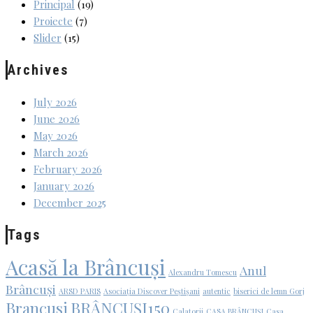
Principal
(19)
Proiecte
(7)
Slider
(15)
Archives
July 2026
June 2026
May 2026
March 2026
February 2026
January 2026
December 2025
Tags
Acasă la Brâncuși
Anul
Alexandru Tomescu
Brâncuși
ARSD PARIS
Asociația Discover Peștișani
autentic
biserici de lemn Gorj
Brancusi
BRÂNCUȘI150
Calatorii
CASA BRÂNCUȘI
Casa