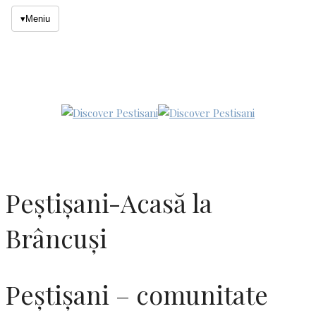
▾
Meniu
Peștișani-Acasă la
Brâncuși
Peștișani – comunitate