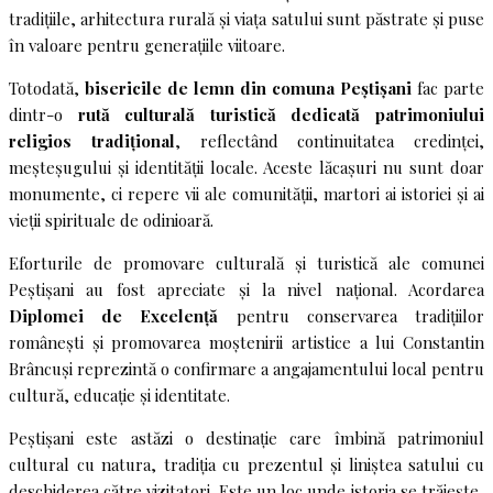
tradițiile, arhitectura rurală și viața satului sunt păstrate și puse
în valoare pentru generațiile viitoare.
Totodată,
bisericile de lemn din comuna Peștișani
fac parte
dintr-o
rută culturală turistică dedicată patrimoniului
religios tradițional
, reflectând continuitatea credinței,
meșteșugului și identității locale. Aceste lăcașuri nu sunt doar
monumente, ci repere vii ale comunității, martori ai istoriei și ai
vieții spirituale de odinioară.
Eforturile de promovare culturală și turistică ale comunei
Peștișani au fost apreciate și la nivel național. Acordarea
Diplomei de Excelență
pentru conservarea tradițiilor
românești și promovarea moștenirii artistice a lui Constantin
Brâncuși reprezintă o confirmare a angajamentului local pentru
cultură, educație și identitate.
Peștișani este astăzi o destinație care îmbină patrimoniul
cultural cu natura, tradiția cu prezentul și liniștea satului cu
deschiderea către vizitatori. Este un loc unde istoria se trăiește,