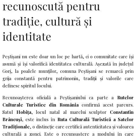
recunoscută pentru
tradiție, cultură și
identitate
Peștișani nu este doar un loc pe hartă, ci o comunitate care își
asumă și își valorifică identitatea culturală. Așezată în județul
Gorj, la poalele munților, comuna Peștișani se remarcă prin
grija constantă pentru patrimoniu, tradiții și valorile care
definesc spiritul locului.
Recunoașterea oficială a Peștișaniului ca parte a
Rutelor
Culturale Turistice din România
confirmă acest parcurs.
Satul
Hobița
, locul natal al marelui sculptor
Constantin
Brâncuși
, este inclus în
Ruta Culturală Turistică a Satelor
Tradiționale
, o distincție care certifică autenticitatea și valoarea
culturală a zonei. Este o recunoaștere a modului în care