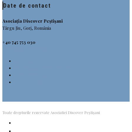
Date de contact
Asociația Discover Peștișani
Târgu Jiu, Gorj, România
+40 745 753 030
office@discoverpestisani.ro
Raport activitate
Conditii de confidentialitate
Termeni si conditii
Politica cookies
Toate drepturile rezervate Asociatiei Discover Peștișani