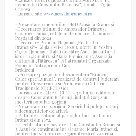
-Lansare Ruta regională cultural-turistică “Pe
urmele lui Constantin Brâncuși”, Hobița -Tg Jiu-
Craiova
-Lansare site
www.acasalabrancusi.ro
-Prezentarea membrilor OMD Acasă la Brâncuși
-Decernarea titlului de Ambasador Brâncuși
Cristinei Chiriac, cetățean de onoare al comunei
Peștișani din 2024
-Decernare Premiul Naţional „Restitutio.
Brâncuşi”- Ediţia a VII-a (2026), oferit lui Yoshin
Ogata (Japonia / Italia) de către Asociaţia cultural-
istorică „Dumitru şi Maria Pleniceanu”, Asociaţia
culturală „Tătărescu” şi Patronatul Organizaţia
Femeilor Antreprenor Gorj.
Brădiceni
-vernisaj expoziție fotodocumentară “Brâncuşi.
Calea spre Lumină”, realizată de Centrul Judeţean
pentru Conservarea şi Promovarea Culturii
Tradiţionale (CJCPCT) Gorj
-Lansarea de către CJCPCT a 3 albume editoriale
despre Constantin Brâncuși, județul Gorj sau
meșterii populari gorjeni
-Prezentarea cu sprijinul Serviciului Județean Gorj
a documentelor de arhivă –
1. Actul de căsătorie al părinților lui Constantin
Brâncuși din 1872.
2. Certificatul de naștere al lui Constantin Brâncuși.
3. Actul de consimțământ al mamei Maria Brâncuși,
pentru fiul său prin care garantează că va urma