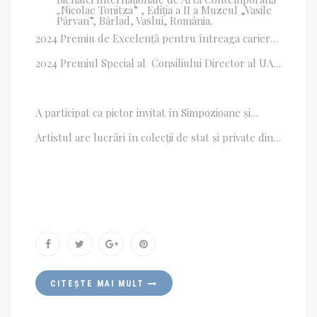
„
Nicolae Tonitza” , Ediția a II a Muzeul „Vasile
Pârvan”, Bârlad, Vaslui, România.
2024 Premiu de Excelență pentru întreaga carieră
artistică, oferit de organizatori în cadrul Bienalei
Internaționale de Artă Contemporană
„
Nicolae
2024 Premiul Special al Consiliului Director al UAP
Tonitza” , Muzeul „Vasile Pârvan”, Bârlad, Vaslui,
din România, oferit în cadrul Galei Premiilor UAP
România.
din România pentru anul 2023, Aula Bibliotecii
Centrale Universitare
„
Carol I”, București.
A participat ca pictor invitat în Simpozioane și
Tabere de Arte Vizuale/ Pictură din România,
Bulgaria, Republica Cehă, Austria, Grecia.
Artistul are lucrări în colecții de stat și private din
România, Bulgaria, Republica Cehă, Franța,
Japonia, India, Austria, USA, Canada.
CITEȘTE MAI MULT