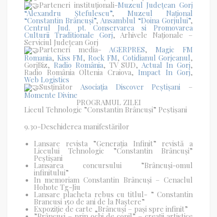
Parteneri instituționali-
Muzeul Județean Gorj
“Alexandru Ștefulescu”
,
Muzeul Național
“Constantin Brâncuși”
,
Ansamblul “Doina Gorjului”
,
Centrul Jud. pt. Conservarea si Promovarea
Culturii Traditionale Gorj
, Arhivele Naționale –
Serviciul Județean Gorj
Parteneri media-
AGERPRES
,
Magic FM
Romania
,
Kiss FM
,
Rock FM
,
Cotidianul Gorjeanul
,
GorjBiz,
Radio România
, TV SUD,
Actual In Gorj
,
Radio România Oltenia Craiova,
Impact In Gorj
,
Web Logistics
Susținător
Asociația Discover Peștișani
–
Momente Divine
PROGRAMUL ZILEI
Liceul Tehnologic ”Constantin Brâncuși” Peștișani
9.30-Deschiderea manifestărilor
Lansare revista ”Generația Infinit” revistă a
Liceului Tehnologic ”Constantin Brâncuși”
Peștișani
Lansarea concursului ”Brâncuși-omul
infinitului”
In memoriam Constantin Brâncuși – Cenaclul
Hohote Tg-Jiu
Lansare placheta rebus cu titlul- ” Constantin
Brancusi 150 de ani de la Naștere”
Expoziție de carte „Brâncuși – pași spre infinit”
”Brâncuși – prin ochi de copil” – creații artistice