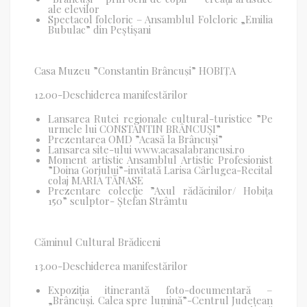
ale elevilor
Spectacol folcloric – Ansamblul Folcloric „Emilia
Bubulac” din Peștișani
Casa Muzeu ”Constantin Brâncuși” HOBIȚA
12.00-Deschiderea manifestărilor
Lansarea Rutei regionale cultural-turistice ”Pe
urmele lui CONSTANTIN BRÂNCUȘI”
Prezentarea OMD ”Acasă la Brâncuși”
Lansarea site-ului www.acasalabrancusi.ro
Moment artistic
Ansamblul Artistic Profesionist
”Doina Gorjului”-invitată
Larisa Cârlugea-Recital
colaj MARIA TĂNASE
Prezentare colecție ”Axul rădăcinilor/ Hobița
150” sculptor- Ștefan Strâmtu
Căminul Cultural Brădiceni
13.00-Deschiderea manifestărilor
Expoziția itinerantă foto-documentară –
„Brâncuși. Calea spre lumină”-Centrul Județean