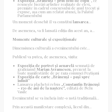
Expoziția „Brâncuși – prin ochi de copil”
, ce
reunește lucrări artistice realizate de elevi,
premiate în cadrul concursului de anul trecut și
expuse, așa cum am relatat atunci, la Palatul
Parlamentului
Un moment deosebit îl va constitui
lansarea
revistei școlare „Generația Infinit”
, publicație a
liceului din Peștișani, coordonată de prof.
Nicolae
De asemenea, va fi lansată ediția din acest an, a
Gabriel Sarcină
(redactor-șef), alături de eleva
concursului
„Brâncuși – Omul Infinitului”
,
Andra Mălina Schinteie
(redactor-șef adjunct) și
devenit tradiție la nivelul liceului, menit să
Momente culturale și expoziționale
prof.
Liliana Marinela Iliescu
, director adjunct.
stimuleze creativitatea și interesul elevilor pentru
opera sculptorului. Concursul se va desfășura, în
Dimensiunea culturală a evenimentului este
toată perioada până în martie, când lucrările
completată de momentul
In memoriam
elevilor vor fi premiate.
„Constantin Brâncuși”
, susținut de prof.
Laura
Publicul va putea, de asemenea, vizita:
Lungescu
și membri ai Cenaclului „Hohote” din
Târgu Jiu, alături de invitați din lumea literară.
Expoziția de portret și acuarelă
semnată de
graficianul
Marian Avramescu
, prezent la
toate manifestările de pe raza comunei Peștișani
Expoziția de carte „Brâncuși – pași spre
infinit”
Lansarea plachetei rebus „
Constantin Brâncuși
– 150 de ani de la naștere
”, editată de Nelu
Vasile
Evenimentul se va încheia într-o notă tradițională
și plină de energie, printr-un
spectacol folcloric
susținut de Ansamblul Folcloric „Emilia Bubulac”
Prin această manifestare complexă, liceul din
din Peștișani, coordonat de coregrafii
Adriana și
Peștișani, care nu doar poartă numele marelui