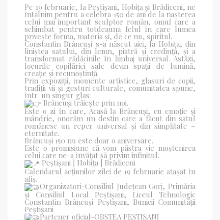
Pe 19 februarie, la Peștișani, Hobița și Brădiceni, ne
întâlnim pentru a celebra 150 de ani de la nașterea
celui mai important sculptor român, omul care a
schimbat pentru totdeauna felul în care lumea
privește forma, materia și, de ce nu, spiritul.
Constantin Brâncuși s-a născut aici, la Hobița, din
liniștea satului, din lemn, piatră și credință, și a
transformat rădăcinile în limbaj universal. Astăzi,
locurile copilăriei sale devin spații de lumină,
creație și recunoștință.
Prin expoziții, momente artistice, glasuri de copii,
tradiții vii și gesturi culturale, comunitatea spune,
într-un singur glas:
Brâncuși trăiește prin noi.
Este o zi în care, Acasă la Brâncuși, cu emoție și
mândrie, onorăm un destin care a făcut din satul
românesc un reper universal și din simplitate –
eternitate.
Brâncuși 150 nu este doar o aniversare.
Este o promisiune că vom păstra vie moștenirea
celui care ne-a învățat să privim infinitul.
Peștișani | Hobița | Brădiceni
Calendarul acțiunilor zilei de 19 februarie atașat în
afiș.
Organizatori-Consiliul Județean Gorj, Primăria
și Consiliul Local Peștișani, Liceul Tehnologic
Constantin Brâncuși Peștișani, Bunicii Comunității
Peștișani
Partener oficial-OBȘTEA PEȘTIȘANI