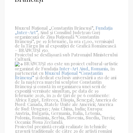
Muzeul Național „Constantin Brâncuși”,
Fundația
„Inter-Art”
, Aiud și Consiliul Județean Gorj
organizează de Ziua Națională “Constantin
Brâncuși”, pe 19 februarie, la ora 17,00, vernisajul
de la Târgu Jiu al expoziției de Grafică Românească
– BRÂNCUȘI 150.
Proiectul se desfășoară sub Patronajul Ministerului
Culturii.
BRÂNCUŞI 150 este un proiect cultural-artistic
organizat de Fundația
Inter-Art Aiud, Romania
, în
parteneriat cu
Muzeul Național “Constantin
Brâncuși”
și dedicat exclusiv aniversării a 150 de ani
de la nașterea marelui sculptor Constantin
Brâncuși și constă în organizarea unei serii de
expoziții vernisate simultan, pe data de 19
februarie 2026, în 21 de țări de pe 6 continente:
Africa: Egipt, Eritreea, Etiopia, Senegal; America de
Nord: Canada, Statele Unite ale Americii; America
de Sud: Uruguay; Asia: China, India; Europa:
Austria, Bulgaria, Germania, Italia, Letonia,
Polonia, România, Serbia, Slovenia, Suedia, Turcia;
Oceania: Noua Zeelandă.
Proiectul prezintă creații realizate în tehnicile
gravurii tradiționale de către 29 de artiști români