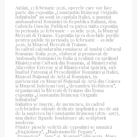
Astăzi, 13 februarie 2026, operele care vor face
parte din expoziția „Constantin Brâncuși: Originile
Infinitului” au sosit în capitala Italiei, a anunțat
ambasadorul României în Republica Italiană, dna.
Gabriela Dancău. Publicul va putea vizita expoziția
în perioada 20 februarie – 19 iulie 2026, la Muzeul
Mercati di Traiano.. Expoziția își va deschide porțile
pentru public în perioada 20 februarie – 19 iulie
2026, la Muzeul Mercati di Traiano.
În cadrul calendarului românesc al Anului Cultural
România–Italia 2026, elaborat și promovat de
Ambasada României în Italia și realizat cu sprijinul
Ministerului Culturii din România, al Ministerului
Afacerilor Externe și al Ministerului Apărării, sub
Înaltul Patronaj al Președinților României și Italiei,
Muzeul Național de Artă al României, în
parteneriat cu Muzeul Național de Artă din Craiova
și Muzeul Județean Gorj „Alexandru Ștefulescu”,
organizează la Mercati di Traiano din Roma
expoziția „Constantin Brâncuși: Originile
Infinitului”.
Inițiativa se înscrie, de asemenea, în cadrul
celebrărilor oficiale dedicate împlinirii a 150 de ani
de la nașterea lui Constantin Brâncuși (1876–1957),
una dintre figurile fondatoare ale sculpturii
moderne.
Printre piesele vedetă ale expoziției se numără
„Rugăciunea”, „Mademoiselle Pogany”,
„Prometeu”, „Tors” și „Scaunul” (din seria „Masa