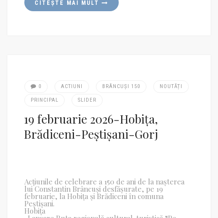
CITEȘTE MAI MULT
0
ACTIUNI
BRÂNCUȘI 150
NOUTĂȚI
PRINCIPAL
SLIDER
19 februarie 2026-Hobița,
Brădiceni-Peștișani-Gorj
Acțiunile de celebrare a 150 de ani de la nașterea
lui Constantin Brâncuși desfășurate, pe 19
februarie, la Hobița și Brădiceni în comuna
Peștișani.
Hobița