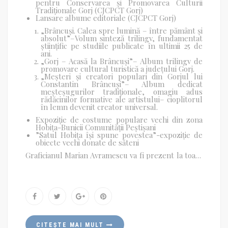
pentru Conservarea și Promovarea Culturii
Tradiționale Gorj (CJCPCT Gorj)
Lansare albume editoriale (CJCPCT Gorj)
„Brâncuși. Calea spre lumină – între pământ și
absolut”
–
Volum
sinteză
trilingv, fundamentat
științific pe studiile publicate în ultimii 25
de
ani.
„Gorj – Acasă la Brâncuși”
–
Album trilingv de
promovare cultural turistică a
județului Gorj.
„Meșteri și creatori populari din Gorjul lui
Constantin Brâncuși”
–
Album
dedicat
meșteșugurilor tradiționale, omagiu adus
rădăcinilor formative ale artistului– cioplitorul
în lemn devenit creator universal.
Expoziție de costume populare vechi din zona
Hobița-Bunicii Comunității Peștișani
”Satul Hobița își spune povestea”-expoziție de
obiecte vechi donate de săteni
Graficianul
Marian Avramescu
va fi prezent la toate
acțiunile din Peștișani, realizând gratuit portrete și
caricaturi pentru public
CITEȘTE MAI MULT