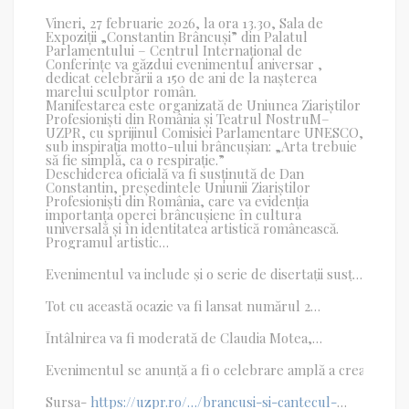
Vineri, 27 februarie 2026, la ora 13.30, Sala de
Expoziții „Constantin Brâncuși” din Palatul
Parlamentului – Centrul Internațional de
Conferințe va găzdui evenimentul aniversar ,
dedicat celebrării a 150 de ani de la nașterea
marelui sculptor român.
Manifestarea este organizată de Uniunea Ziariștilor
Profesioniști din România și Teatrul NostruM–
UZPR, cu sprijinul Comisiei Parlamentare UNESCO,
sub inspirația motto-ului brâncușian: „Arta trebuie
să fie simplă, ca o respirație.”
Deschiderea oficială va fi susținută de Dan
Constantin, președintele Uniunii Ziariștilor
Profesioniști din România, care va evidenția
importanța operei brâncușiene în cultura
universală și în identitatea artistică românească.
Programul artistic
al evenimentului va reuni artiști consacrați –
Nicolae Maxim, Paul Celmare, Ion Marinescu –
Evenimentul va include și o serie de disertații susținute de
alături de Trupa Happy
care vor aduce perspective complementare asupra creației, sp
Kids, Corul Allegretto și Trupa Teatrul NostruM–
Tot cu această ocazie va fi lansat numărul 2
UZPR, oferind publicului momente muzicale și teatrale inspi
al revistei CULTURALIA,
sub coordonarea directorului general Andra Fornea, publica
Întâlnirea va fi moderată de Claudia Motea,
care va ghida publicul printr-
un parcurs artistic și reflexiv dedicat sculptorului ce a sc
Evenimentul se anunță a fi o celebrare amplă a creației brân
Sursa-
https://uzpr.ro/…/brancusi-si-cantecul-