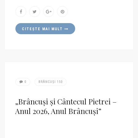
social media ale instituțiilor organizatoare.
esențiale pentru cultura contemporană. Lista
evenimentelor prezentate conturează direcțiile
principale ale acestui demers și rămâne deschisă
completărilor pe parcursul anului, pe măsură ce
noi inițiative vor fi anunțate.
CITEȘTE MAI MULT
0
BRÂNCUȘI 150
„Brâncuși și Cântecul Pietrei –
Anul 2026, Anul Brâncuși”