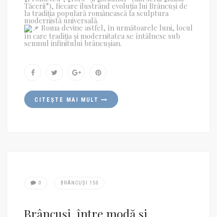
Tăcerii”), fiecare ilustrând evoluția lui Brâncuși de
la tradiția populară românească la sculptura
modernistă universală.
Roma devine astfel, în următoarele luni, locul
în care tradiția și modernitatea se întâlnesc sub
semnul infinitului brâncușian.
CITEȘTE MAI MULT
0
BRÂNCUȘI 150
Brâncuși, între modă și