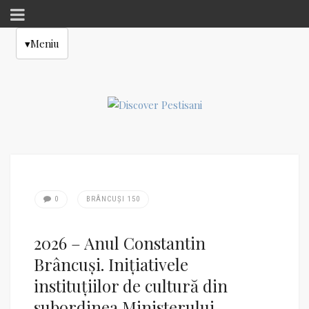
▾
Meniu
0
BRÂNCUȘI 150
2026 – Anul Constantin
Brâncuși. Inițiativele
instituțiilor de cultură din
subordinea Ministerului