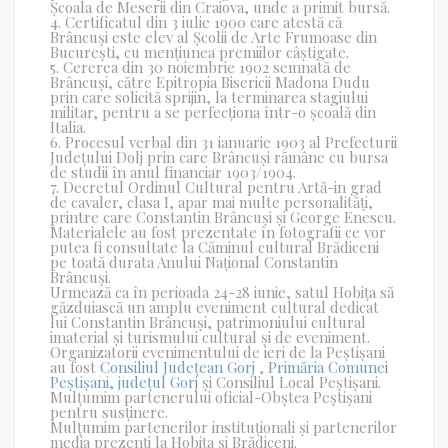
Școala de Meserii din Craiova, unde a primit bursă.
4. Certificatul din 3 iulie 1900 care atestă că
Brâncuși este elev al Școlii de Arte Frumoase din
București, cu mențiunea premiilor câștigate.
5. Cererea din 30 noiembrie 1902 semnată de
Brâncuși, către Epitropia Bisericii Madona Dudu
prin care solicită sprijin, la terminarea stagiului
militar, pentru a se perfecționa într-o școală din
Italia.
6. Procesul verbal din 31 ianuarie 1903 al Prefecturii
Județului Dolj prin care Brâncuși rămâne cu bursa
de studii în anul financiar 1903/1904.
7. Decretul Ordinul Cultural pentru Artă-in grad
de cavaler, clasa I, apar mai multe personalități,
printre care Constantin Brâncuși și George Enescu.
Materialele au fost prezentate în fotografii ce vor
putea fi consultate la Căminul cultural Brădiceni
pe toată durata Anului Național Constantin
Brâncuși.
Urmează ca în perioada 24-28 iunie, satul Hobița să
găzduiască un amplu eveniment cultural dedicat
lui Constantin Brâncuși, patrimoniului cultural
imaterial și turismului cultural și de eveniment.
Organizatorii evenimentului de ieri de la Peștișani
au fost
Consiliul Județean Gorj
,
Primăria Comunei
Peștișani, județul Gorj
și Consiliul Local Peștișani.
Mulțumim partenerului oficial-Obștea Peștișani
pentru susținere.
Mulțumim partenerilor instituționali și partenerilor
media prezenți la Hobița și Brădiceni.