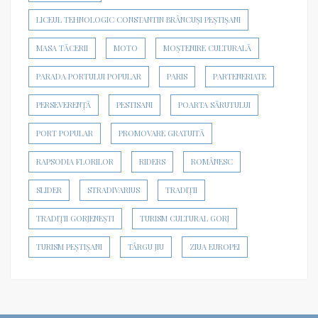
LICEUL TEHNOLOGIC CONSTANTIN BRÂNCUȘI PEȘTIȘANI
MASA TĂCERII
MOTO
MOȘTENIRE CULTURALĂ
PARADA PORTULUI POPULAR
PARIS
PARTENERIATE
PERSEVERENȚĂ
PESTISANI
POARTA SĂRUTULUI
PORT POPULAR
PROMOVARE GRATUITĂ
RAPSODIA FLORILOR
RIDERS
ROMÂNESC
SLIDER
STRADIVARIUS
TRADIȚII
TRADIȚII GORJENEȘTI
TURISM CULTURAL GORJ
TURISM PEȘTIȘANI
TÂRGU JIU
ZIUA EUROPEI