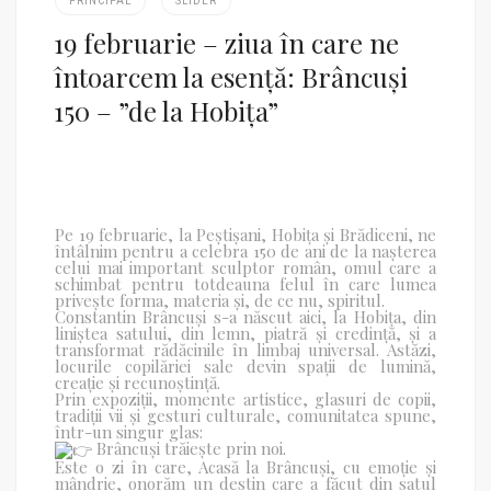
PRINCIPAL
SLIDER
19 februarie – ziua în care ne
întoarcem la esență: Brâncuși
150 – ”de la Hobița”
Pe 19 februarie, la Peștișani, Hobița și Brădiceni, ne
întâlnim pentru a celebra 150 de ani de la nașterea
celui mai important sculptor român, omul care a
schimbat pentru totdeauna felul în care lumea
privește forma, materia și, de ce nu, spiritul.
Constantin Brâncuși s-a născut aici, la Hobița, din
liniștea satului, din lemn, piatră și credință, și a
transformat rădăcinile în limbaj universal. Astăzi,
locurile copilăriei sale devin spații de lumină,
creație și recunoștință.
Prin expoziții, momente artistice, glasuri de copii,
tradiții vii și gesturi culturale, comunitatea spune,
într-un singur glas:
Brâncuși trăiește prin noi.
Este o zi în care, Acasă la Brâncuși, cu emoție și
mândrie, onorăm un destin care a făcut din satul