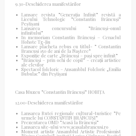
9.30-Deschiderea manifestărilor
Lansare revista ”Generația Infinit” revistă a
Liceului Tehnologic ”Constantin Brâncuși”
Peștișani
Lansarea concursului ”Brâncuși-omul
infinitului”
In memoriam Constantin Brâncuși – Cenaclul
Hohote Tg-Jiu
Lansare placheta rebus cu titlul- ” Constantin
Brancusi 150 de ani de la Naștere”
Expoziție de carte „Brâncuși – pași spre infinit”
”Brâncuși – prin ochi de copil” – creații artistice
ale elevilor
Spectacol folcloric – Ansamblul Folcloric „Emilia
Bubulac” din Peștișani
Casa Muzeu ”Constantin Brâncuși” HOBIȚA
12.00-Deschiderea manifestărilor
Lansarea Rutei regionale cultural-turistice ”Pe
urmele lui CONSTANTIN BRÂNCUȘI”
Prezentarea OMD ”Acasă la Brâncuși”
Lansarea site-ului www.acasalabrancusi.ro
Moment artistic
Ansamblul Artistic Profesionist
”Doina Gorjului”-invitată
Larisa Cârlugea-Recital