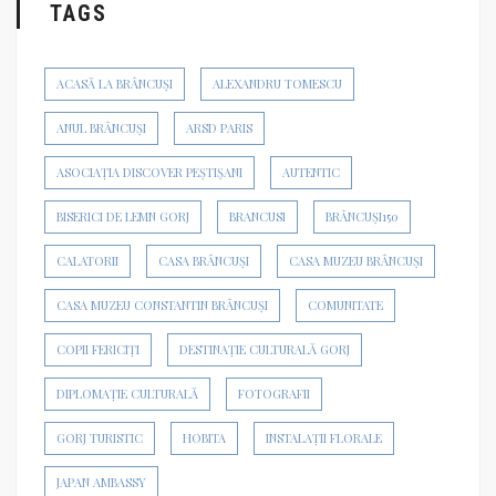
TAGS
ACASĂ LA BRÂNCUȘI
ALEXANDRU TOMESCU
ANUL BRÂNCUȘI
ARSD PARIS
ASOCIAȚIA DISCOVER PEȘTIȘANI
AUTENTIC
BISERICI DE LEMN GORJ
BRANCUSI
BRÂNCUȘI150
CALATORII
CASA BRÂNCUȘI
CASA MUZEU BRÂNCUȘI
CASA MUZEU CONSTANTIN BRÂNCUȘI
COMUNITATE
COPII FERICIȚI
DESTINAȚIE CULTURALĂ GORJ
DIPLOMAȚIE CULTURALĂ
FOTOGRAFII
GORJ TURISTIC
HOBITA
INSTALAȚII FLORALE
JAPAN AMBASSY