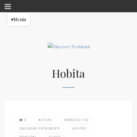
▾
Meniu
Hobita
0
ACTIUNI
BRÂNCUȘI 150
CALENDAR EVENIMENTE
NOUTĂȚI