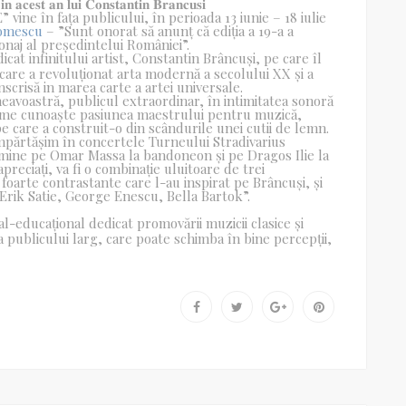
𝐧 𝐚𝐜𝐞𝐬𝐭 𝐚𝐧 𝐥𝐮𝐢 𝐂𝐨𝐧𝐬𝐭𝐚𝐧𝐭𝐢𝐧 𝐁𝐫𝐚𝐧𝐜𝐮𝐬𝐢
ine în fața publicului, în perioada 13 iunie – 18 iulie
omescu
– ”Sunt onorat să anunț că ediția a 19-a a
ronaj al președintelui României”.
t infinitului artist, Constantin Brâncuși, pe care îl
 care a revoluționat arta modernă a secolului XX și a
nscrisă in marea carte a artei universale.
eavoastră, publicul extraordinar, în intimitatea sonoră
 lume cunoaște pasiunea maestrului pentru muzică,
 pe care a construit-o din scândurile unei cutii de lemn.
împărtășim în concertele Turneului Stradivarius
e mine pe Omar Massa la bandoneon și pe Dragos Ilie la
 apreciați, va fi o combinație uluitoare de trei
arte contrastante care l-au inspirat pe Brâncuși, și
Erik Satie, George Enescu, Bella Bartok”.
l-educațional dedicat promovării muzicii clasice și
ă a publicului larg, care poate schimba în bine percepții,