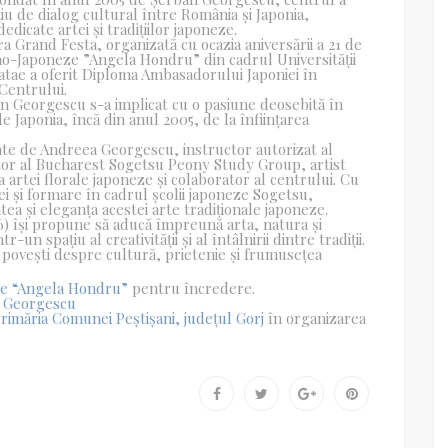
u de dialog cultural între România și Japonia,
dicate artei și tradițiilor japoneze.
ra Grand Festa, organizată cu ocazia aniversării a 21 de
âno-Japoneze ”Angela Hondru” din cadrul Universității
ae a oferit Diploma Ambasadorului Japoniei în
Centrului.
ban Georgescu s-a implicat cu o pasiune deosebită în
Japonia, încă din anul 2005, de la înființarea
nate de Andreea Georgescu, instructor autorizat al
ator al Bucharest Sogetsu Peony Study Group, artist
 artei florale japoneze și colaborator al centrului. Cu
ei și formare în cadrul școlii japoneze Sogetsu,
ea și eleganța acestei arte tradiționale japoneze.
26) își propune să aducă împreună arta, natura și
n spațiu al creativității și al întâlnirii dintre tradiții.
e povești despre cultură, prietenie și frumusețea
ze “Angela Hondru”
pentru încredere.
 Georgescu
rimăria Comunei Peștișani, județul Gorj
în organizarea