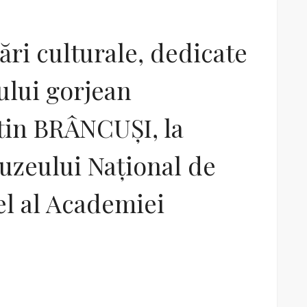
ări culturale, dedicate
ului gorjean
tin BRÂNCUȘI, la
uzeului Național de
cel al Academiei