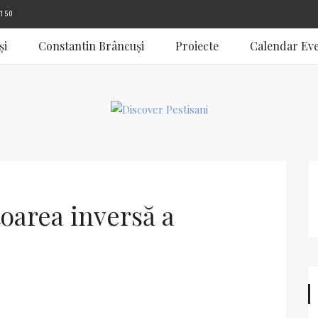
150
și
Constantin Brâncuși
Proiecte
Calendar Ev
area inversă a