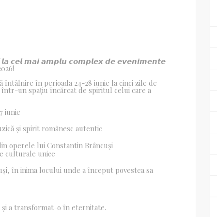
𝙖̆ 𝙡𝙖 𝙘𝙚𝙡 𝙢𝙖𝙞 𝙖𝙢𝙥𝙡𝙪 𝙘𝙤𝙢𝙥𝙡𝙚𝙭 𝙙𝙚 𝙚𝙫𝙚𝙣𝙞𝙢𝙚𝙣𝙩𝙚
 2026!
 întâlnire în perioada 24-28 iunie la cinci zile de
 într-un spațiu încărcat de spiritul celui care a
7 iunie
zică și spirit românesc autentic
 din operele lui Constantin Brâncuși
țe culturale unice
uși, în inima locului unde a început povestea sa
 și a transformat-o în eternitate.