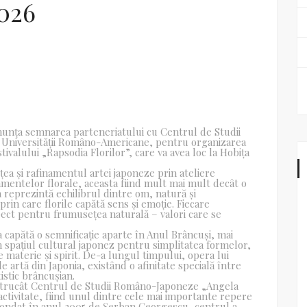
026
anunța semnarea parteneriatului cu Centrul de Studii
Universității Româno-Americane, pentru organizarea
tivalului „Rapsodia Florilor”, care va avea loc la Hobița
ea și rafinamentul artei japoneze prin ateliere
amentelor florale, aceasta fiind mult mai mult decât o
a reprezintă echilibrul dintre om, natură și
prin care florile capătă sens și emoție. Fiecare
spect pentru frumusețea naturală – valori care se
a capătă o semnificație aparte în Anul Brâncuși, mai
n spațiul cultural japonez pentru simplitatea formelor,
e materie și spirit. De-a lungul timpului, opera lui
de artă din Japonia, existând o afinitate specială între
tistic brâncușian.
 întrucât Centrul de Studii Româno-Japoneze „Angela
ctivitate, fiind unul dintre cele mai importante repere
Fondat în anul 2005 de Șerban Georgescu, centrul a