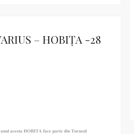
ARIUS – HOBIȚA -28
𝐢 𝐚𝐧𝐮𝐥 𝐚𝐜𝐞𝐬𝐭𝐚 𝐇𝐎𝐁𝐈𝐓𝐀 𝐟𝐚𝐜𝐞 𝐩𝐚𝐫𝐭𝐞 𝐝𝐢𝐧 𝐓𝐮𝐫𝐧𝐞𝐮𝐥