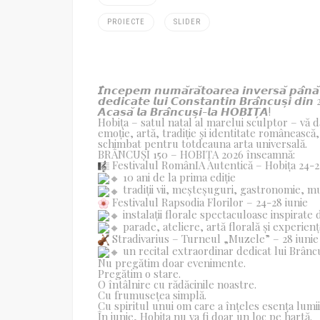
PROIECTE
SLIDER
𝙄̂𝙣𝙘𝙚𝙥𝙚𝙢 𝙣𝙪𝙢𝙖̆𝙧𝙖̆𝙩𝙤𝙖𝙧𝙚𝙖 𝙞𝙣𝙫𝙚𝙧𝙨𝙖̆ 𝙥𝙖̂𝙣
𝙙𝙚𝙙𝙞𝙘𝙖𝙩𝙚 𝙡𝙪𝙞 𝘾𝙤𝙣𝙨𝙩𝙖𝙣𝙩𝙞𝙣 𝘽𝙧𝙖̂𝙣𝙘𝙪𝙨̦𝙞 𝙙𝙞
𝘼𝙘𝙖𝙨𝙖̆ 𝙡𝙖 𝘽𝙧𝙖̂𝙣𝙘𝙪𝙨̦𝙞-𝙡𝙖 𝙃𝙊𝘽𝙄𝙏̦𝘼!
Hobița – satul natal al marelui sculptor – vă dă
emoție, artă, tradiție și identitate românească,
schimbat pentru totdeauna arta universală.
BRÂNCUȘI 150 – HOBIȚA 2026 înseamnă:
Festivalul RomânIA Autentică – Hobița 24-2
10 ani de la prima ediție
tradiții vii, meșteșuguri, gastronomie, mu
Festivalul Rapsodia Florilor – 24-28 iunie
instalații florale spectaculoase inspirate
parade, ateliere, artă florală și experien
Stradivarius – Turneul „Muzele” – 28 iunie
un recital extraordinar dedicat lui Brânc
Nu pregătim doar evenimente.
Pregătim o stare.
O întâlnire cu rădăcinile noastre.
Cu frumusețea simplă.
Cu spiritul unui om care a înțeles esența lumii
În iunie, Hobița nu va fi doar un loc pe hartă.