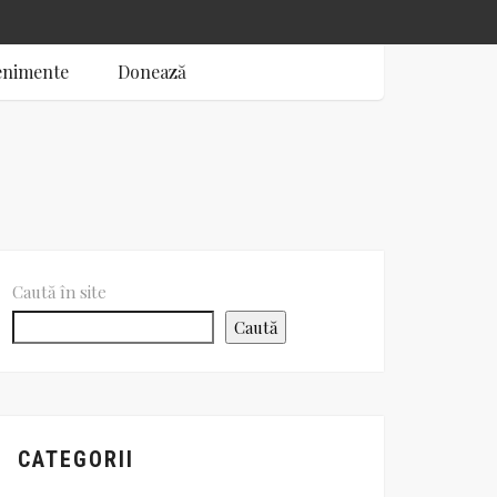
enimente
Donează
Caută în site
Caută
CATEGORII