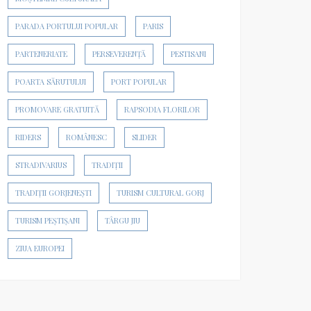
PARADA PORTULUI POPULAR
PARIS
PARTENERIATE
PERSEVERENȚĂ
PESTISANI
POARTA SĂRUTULUI
PORT POPULAR
PROMOVARE GRATUITĂ
RAPSODIA FLORILOR
RIDERS
ROMÂNESC
SLIDER
STRADIVARIUS
TRADIȚII
TRADIȚII GORJENEȘTI
TURISM CULTURAL GORJ
TURISM PEȘTIȘANI
TÂRGU JIU
ZIUA EUROPEI