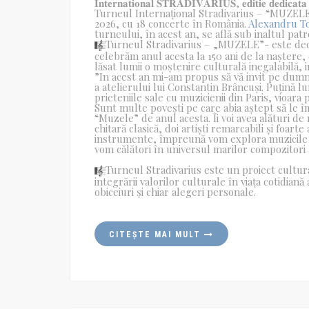
𝐈𝐧𝐭𝐞𝐫𝐧𝐚𝐭𝐢𝐨𝐧𝐚𝐥 𝐒𝐓𝐑𝐀𝐃𝐈𝐕𝐀𝐑𝐈𝐔𝐒, 𝐞𝐝𝐢𝐭𝐢𝐞 𝐝𝐞𝐝𝐢𝐜𝐚𝐭𝐚 𝐢
Turneul Internațional Stradivarius – “MUZELE” v
2026, cu 18 concerte în România.
Alexandru T
turneului, în acest an, se află sub inaltul pat
Turneul Stradivarius – „MUZELE”- este dedica
celebrăm anul acesta la 150 ani de la naștere,
lăsat lumii o moștenire culturală inegalabilă, i
”In acest an mi-am propus să vă invit pe dumn
a atelierului lui Constantin Brâncuși. Puțină
prieteniile sale cu muzicienii din Paris, vioara
Sunt multe povești pe care abia aștept să le 
“Muzele” de anul acesta. Îi voi avea alături d
chitară clasică, doi artiști remarcabili și foarte
instrumente, împreună vom explora muzicile fo
vom călători în universul marilor compozitori 
Turneul Stradivarius este un proiect cultura
integrării valorilor culturale în viața cotidian
obiceiuri și chiar alegeri personale.
CITEȘTE MAI MULT