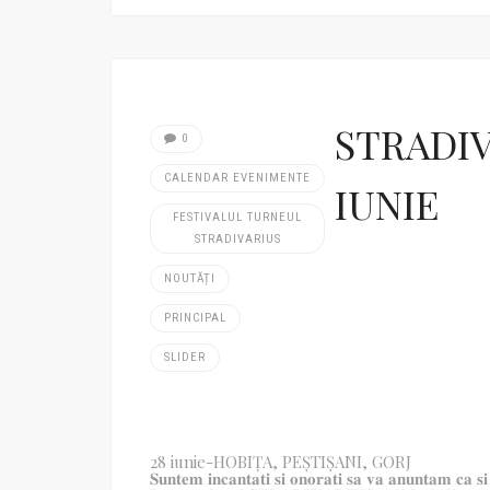
STRADIV
0
CALENDAR EVENIMENTE
IUNIE
FESTIVALUL TURNEUL
STRADIVARIUS
NOUTĂȚI
PRINCIPAL
SLIDER
28 iunie-HOBIȚA, PEȘTIȘANI, GORJ
𝐒𝐮𝐧𝐭𝐞𝐦 𝐢𝐧𝐜𝐚𝐧𝐭𝐚𝐭𝐢 𝐬𝐢 𝐨𝐧𝐨𝐫𝐚𝐭𝐢 𝐬𝐚 𝐯𝐚 𝐚𝐧𝐮𝐧𝐭𝐚𝐦 𝐜𝐚 𝐬