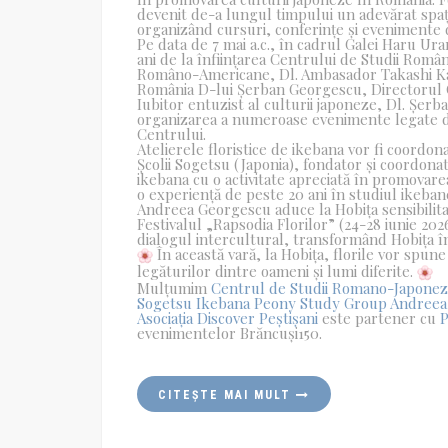
devenit de-a lungul timpului un adevărat spați
organizând cursuri, conferințe și evenimente de
Pe data de 7 mai a.c., în cadrul Galei Haru Ura
ani de la înființarea Centrului de Studii Rom
Româno-Americane, Dl. Ambasador Takashi Kat
România D-lui Șerban Georgescu, Directorul 
Iubitor entuzist al culturii japoneze, Dl. Șer
organizarea a numeroase evenimente legate de 
Centrului.
Atelierele floristice de ikebana vor fi coordo
Școlii Sogetsu (Japonia), fondator și coordon
ikebana cu o activitate apreciată în promovarea
o experiență de peste 20 ani în studiul ikeban
Andreea Georgescu aduce la Hobița sensibilitat
Festivalul „Rapsodia Florilor” (24-28 iunie 20
dialogul intercultural, transformând Hobița într-u
În această vară, la Hobița, florile vor spun
legăturilor dintre oameni și lumi diferite.
Mulțumim
Centrul de Studii Romano-Japone
Sogetsu Ikebana Peony Study Group
Andreea
Asociația Discover Peștișani
este partener cu
P
evenimentelor Brăncuși150.
CITEȘTE MAI MULT