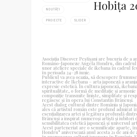
Hobița 2
NOUTĂȚI
PROIECTE
SLIDER
Asociația Discover Peștișani are bucuria de a 
Româno-Japoneze Angela Hondru, din cadrul 
unor ateliere speciale de ikebana în cadrul fes
în perioada 24–28 iunie.
Publicul va avea ocazia, să descopere frumuseț
interactive de Ikebana – arta japoneză a aranj
expresie estetică. În cultura japoneză, ikeban
spiritualitate, o formă de meditație și armonie 
compoziție transmite liniște, simplitate și re
regăsesc și în opera lui Constantin Brâncuși.
Acest dialog cultural dintre România și Japoni
ales că artistul român este profund admirat î
esențializarea artei și legătura profundă dintr
Brâncuși a inspirat numeroși artiști și iubitori 
sensibilitatea estetică japoneză și universul ar
Acest parteneriat are o semnificație aparte,
Hondru” aniversează anul acesta 21 de ani de a
în promovarea culturii japoneze în România. 