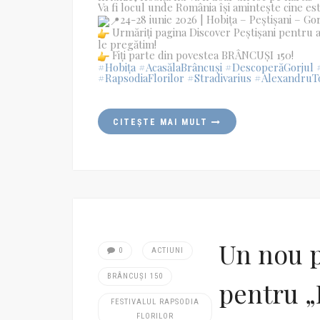
Va fi locul unde România își amintește cine es
24-28 iunie 2026 | Hobița – Peștișani – Gor
Urmăriți pagina Discover Peștișani pentru an
le pregătim!
Fiți parte din povestea BRÂNCUȘI 150!
#Hobița
#AcasălaBrâncuși
#DescoperăGorjul
#RapsodiaFlorilor
#Stradivarius
#AlexandruT
CITEȘTE MAI MULT
Un nou p
0
ACTIUNI
BRÂNCUȘI 150
pentru „
FESTIVALUL RAPSODIA
FLORILOR