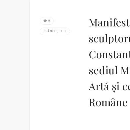
Manifest
0
BRÂNCUȘI 150
sculptor
Constan
sediul M
Artă și 
Române