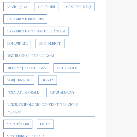
BRÂNCUȘI150
CALATORII
CASA BRÂNCUȘI
CASA MUZEU BRÂNCUȘI
CASA MUZEU CONSTANTIN BRÂNCUȘI
COMUNITATE
COPII FERICIȚI
DESTINAȚIE CULTURALĂ GORJ
DIPLOMAȚIE CULTURALĂ
FOTOGRAFII
GORJ TURISTIC
HOBITA
INSTALAȚII FLORALE
JAPAN AMBASSY
LICEUL TEHNOLOGIC CONSTANTIN BRÂNCUȘI
PEȘTIȘANI
MASA TĂCERII
MOTO
MOȘTENIRE CULTURALĂ