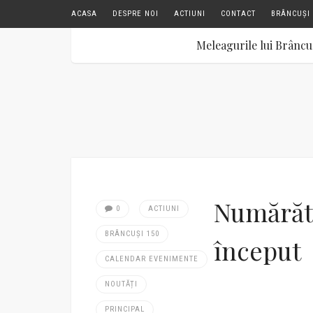
ACASA
DESPRE NOI
ACTIUNI
CONTACT
BRÂNCUȘI 
Meleagurile lui Brâncu
Numărăto
0
ACTIUNI
BRÂNCUȘI 150
început
CALENDAR EVENIMENTE
NOUTĂȚI
PRINCIPAL