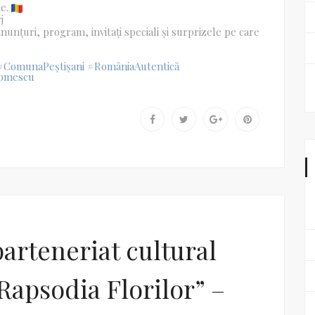
te.
j
unțuri, program, invitați speciali și surprizele pe care
#ComunaPeștișani
#RomâniaAutentică
omescu
arteneriat cultural
Rapsodia Florilor” –