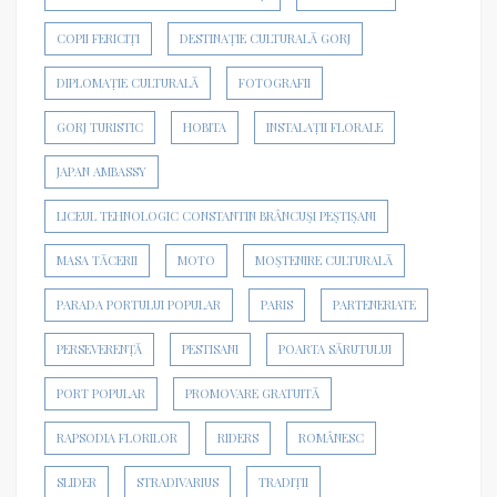
COPII FERICIȚI
DESTINAȚIE CULTURALĂ GORJ
DIPLOMAȚIE CULTURALĂ
FOTOGRAFII
GORJ TURISTIC
HOBITA
INSTALAȚII FLORALE
JAPAN AMBASSY
LICEUL TEHNOLOGIC CONSTANTIN BRÂNCUȘI PEȘTIȘANI
MASA TĂCERII
MOTO
MOȘTENIRE CULTURALĂ
PARADA PORTULUI POPULAR
PARIS
PARTENERIATE
PERSEVERENȚĂ
PESTISANI
POARTA SĂRUTULUI
PORT POPULAR
PROMOVARE GRATUITĂ
RAPSODIA FLORILOR
RIDERS
ROMÂNESC
SLIDER
STRADIVARIUS
TRADIȚII