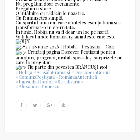
Nu pregătim doar evenimente.
Pregătim o stare.
O întâlnire cu rădăcinile noastre.
Cu frumusețea simplă.
Cu spiritul unui om care a înțeles esența lumii și a
transformat-o în eternitate.
În iunie, Hobița nu va fi doar un loc pe hartă.
Va fi locul unde România își amintește cine este.
24-28 iunie 2026 | Hobița – Peștișani – Gorj
Urmăriți pagina Discover Peștișani pentru
anunțuri, program, invitați speciali și surprizele pe
care le pregătim!
Fiți parte din povestea BRÂNCUȘI 150!
#Hobița
#AcasălaBrâncuși
#DescoperăGorjul
#ComunaPeștișani
#RomâniaAutentică
#RapsodiaFlorilor
#Stradivarius
#AlexandruTomescu