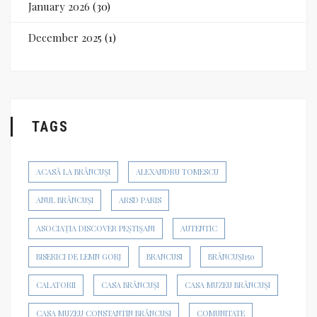
January 2026
(30)
December 2025
(1)
TAGS
ACASĂ LA BRÂNCUȘI
ALEXANDRU TOMESCU
ANUL BRÂNCUȘI
ARSD PARIS
ASOCIAȚIA DISCOVER PEȘTIȘANI
AUTENTIC
BISERICI DE LEMN GORJ
BRANCUSI
BRÂNCUȘI150
CALATORII
CASA BRÂNCUȘI
CASA MUZEU BRÂNCUȘI
CASA MUZEU CONSTANTIN BRÂNCUȘI
COMUNITATE