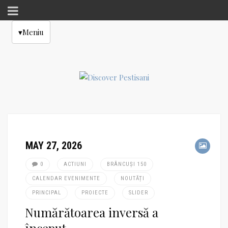
▾
Meniu
MAY 27, 2026
0
ACTIUNI
BRÂNCUȘI 150
CALENDAR EVENIMENTE
NOUTĂȚI
PRINCIPAL
PROIECTE
SLIDER
Numărătoarea inversă a