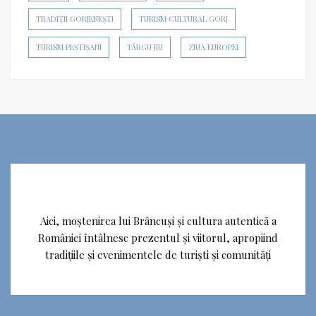
TRADIȚII GORJENEȘTI
TURISM CULTURAL GORJ
TURISM PEȘTIȘANI
TÂRGU JIU
ZIUA EUROPEI
Aici, moștenirea lui Brâncuși și cultura autentică a
României întâlnesc prezentul și viitorul, apropiind
tradițiile și evenimentele de turiști și comunități