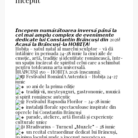
început
𝙄̂𝙣𝙘𝙚𝙥𝙚𝙢 𝙣𝙪𝙢𝙖̆𝙧𝙖̆𝙩𝙤𝙖𝙧𝙚𝙖 𝙞𝙣𝙫𝙚𝙧𝙨𝙖̆ 𝙥𝙖̂𝙣𝙖̆ 𝙡𝙖
𝙘𝙚𝙡 𝙢𝙖𝙞 𝙖𝙢𝙥𝙡𝙪 𝙘𝙤𝙢𝙥𝙡𝙚𝙭 𝙙𝙚 𝙚𝙫𝙚𝙣𝙞𝙢𝙚𝙣𝙩𝙚
𝙙𝙚𝙙𝙞𝙘𝙖𝙩𝙚 𝙡𝙪𝙞 𝘾𝙤𝙣𝙨𝙩𝙖𝙣𝙩𝙞𝙣 𝘽𝙧𝙖̂𝙣𝙘𝙪𝙨̦𝙞 𝙙𝙞𝙣 2026!
𝘼𝙘𝙖𝙨𝙖̆ 𝙡𝙖 𝘽𝙧𝙖̂𝙣𝙘𝙪𝙨̦𝙞-𝙡𝙖 𝙃𝙊𝘽𝙄𝙏̦𝘼!
Hobița – satul natal al marelui sculptor – vă dă
întâlnire în perioada 24-28 iunie la cinci zile de
emoție, artă, tradiție și identitate românească, într-
un spațiu încărcat de spiritul celui care a schimbat
pentru totdeauna arta universală.
BRÂNCUȘI 150 – HOBIȚA 2026 înseamnă:
Festivalul RomânIA Autentică – Hobița 24-27
iunie
10 ani de la prima ediție
tradiții vii, meșteșuguri, gastronomie, muzică
și spirit românesc autentic
Festivalul Rapsodia Florilor – 24-28 iunie
instalații florale spectaculoase inspirate din
operele lui Constantin Brâncuși
parade, ateliere, artă florală și experiențe
culturale unice
Stradivarius – Turneul „Muzele” – 28 iunie
un recital extraordinar dedicat lui Brâncuși,
în inima locului unde a început povestea sa