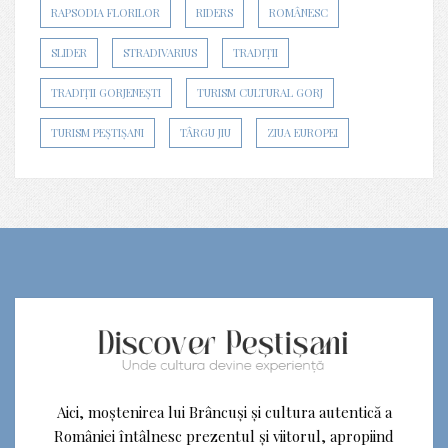
RAPSODIA FLORILOR
RIDERS
ROMÂNESC
SLIDER
STRADIVARIUS
TRADIȚII
TRADIȚII GORJENEȘTI
TURISM CULTURAL GORJ
TURISM PEȘTIȘANI
TÂRGU JIU
ZIUA EUROPEI
Aici, moștenirea lui Brâncuși și cultura autentică a
României întâlnesc prezentul și viitorul, apropiind