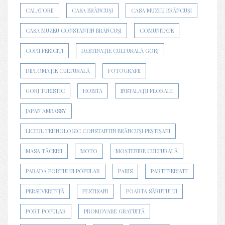
CALATORII
CASA BRÂNCUȘI
CASA MUZEU BRÂNCUȘI
CASA MUZEU CONSTANTIN BRÂNCUȘI
COMUNITATE
COPII FERICIȚI
DESTINAȚIE CULTURALĂ GORJ
DIPLOMAȚIE CULTURALĂ
FOTOGRAFII
GORJ TURISTIC
HOBITA
INSTALAȚII FLORALE
JAPAN AMBASSY
LICEUL TEHNOLOGIC CONSTANTIN BRÂNCUȘI PEȘTIȘANI
MASA TĂCERII
MOTO
MOȘTENIRE CULTURALĂ
PARADA PORTULUI POPULAR
PARIS
PARTENERIATE
PERSEVERENȚĂ
PESTISANI
POARTA SĂRUTULUI
PORT POPULAR
PROMOVARE GRATUITĂ