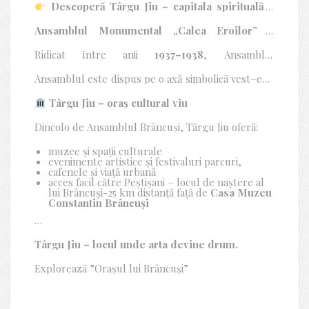
Ansamblul Monumental „Calea Eroilor”
, realizat
Descoperă Târgu Jiu – capitala spirituală a
de
Constantin Brâncuși
și înscris în
Lista
operei brâncușiene.
Patrimoniului Mondial UNESCO.
Aflat în inima
Ansamblul Monumental „Calea Eroilor” –
județului Gorj, Târgu Jiu nu este doar un oraș, ci
UNESCO
un parcurs inițiatic
, o experiență culturală unică
ce unește memoria, arta și spiritualitatea. Vizitarea
Ridicat între anii
1937–1938
, Ansamblul
Târgu Jiului înseamnă întâlnirea cu arta, memoria
Monumental „Calea Eroilor” este
singura operă
eroilor și identitatea românească, într-un oraș care
de for public
realizată de Constantin Brâncuși și
Ansamblul este dispus pe o axă simbolică vest–est,
îmbină cultura, istoria și viața urbană
reprezintă un moment de cotitură în istoria
care traversează orașul și leagă elemente
contemporană.
sculpturii moderne.
fundamentale ale existenței umane: viața, iubirea,
Târgu Jiu – oraș cultural viu
sacrificiul și eternitatea.
Dincolo de Ansamblul Brâncuși, Târgu Jiu oferă:
muzee și spații culturale
evenimente artistice și festivaluri parcuri,
cafenele și viață urbană
acces facil către Peștișani – locul de naștere al
lui Brâncuși-25 km distanță față de
Casa Muzeu
Constantin Brâncuși
Orașul este un punct-cheie în
Ruta Pe urmele lui
Brâncuși,
care leagă Peștișani de Târgu Jiu.
Târgu Jiu – locul unde arta devine drum.
Explorează ”Orașul lui Brâncuși”