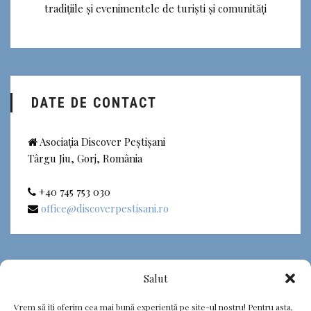
tradițiile și evenimentele de turiști și comunități
DATE DE CONTACT
Asociația Discover Peștișani
Târgu Jiu, Gorj, România
+40 745 753 030
office@discoverpestisani.ro
Salut
Raport activitate
Vrem să îți oferim cea mai bună experiență pe site-ul nostru! Pentru asta,