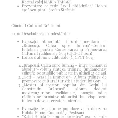
Recital colaj MARIA TĂNASE
Prezentare colecție ”Axul rădăcinilor/ Hobița
150” sculptor- Ștefan Strâmtu
Căminul Cultural Brădiceni
13.00-Deschiderea manifestărilor
Expoziția itinerantă foto-documentară –
„Brâncuși. Calea spre lumină”-Centrul
Județean pentru Conservarea și Promovarea
Culturii Tradiționale Gorj (CJCPCT Gorj)
Lansare albume editoriale (CJCPCT Gorj)
„Brâncuși. Calea spre lumină – între pământ și
absolut”
–
Volum
sinteză
trilingv, fundamentat
științific pe studiile publicate în ultimii 25
de ani.
„Gorj – Acasă la Brâncuși”
–
Album trilingv de
promovare cultural turistică a
județului Gorj.
„Meșteri și creatori populari din Gorjul lui
Constantin Brâncuși”
–
Album
dedicat
meșteșugurilor tradiționale, omagiu adus
rădăcinilor formative ale artistului– cioplitorul
în lemn devenit creator universal.
Expoziție de costume populare vechi din zona
Hobița-Bunicii Comunității Peștișani
”Satul Hobița își spune povestea”-expoziție de