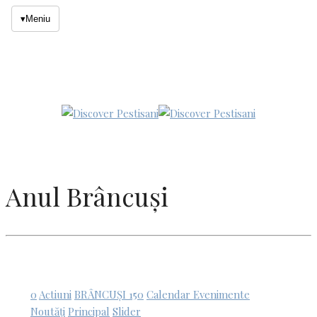
▾
Meniu
Anul Brâncuși
0
Actiuni
BRÂNCUȘI 150
Calendar Evenimente
Noutăți
Principal
Slider