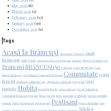
May 2026
(6)
March 2026
(1)
February 2026
(13)
January 2026
(30)
December 2025
(1)
Tags
Acasă la Brâncuși
Anul
Alexandru Tomescu
Brâncuși
ARSD PARIS
Asociația Discover Peștișani
autentic
biserici de lemn Gorj
Brancusi
BRÂNCUȘI150
Calatorii
CASA BRÂNCUȘI
Casa
Comunitate
copii
Muzeu Brâncuși
Casa Muzeu Constantin Brâncuși
fericiți
Gorj
destinație culturală Gorj
diplomație culturală
Fotografii
Hobita
turistic
instalații florale
japan ambassy
Liceul Tehnologic
Constantin Brâncuși Peștișani
Masa Tăcerii
moto
moștenire culturală
parada portului
Pestisani
popular
Paris
Parteneriate
perseverență
Poarta Sărutului
port
Slider
popular
Promovare gratuită
rapsodia florilor
riders
românesc