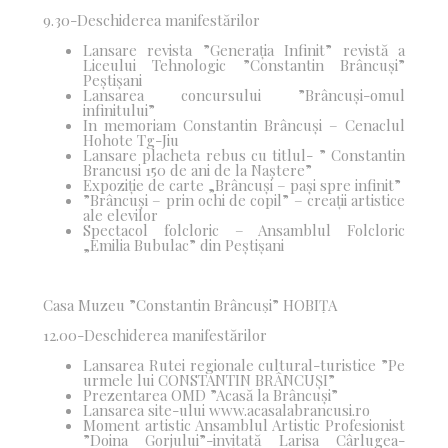
9.30-Deschiderea manifestărilor
Lansare revista ”Generația Infinit” revistă a
Liceului Tehnologic ”Constantin Brâncuși”
Peștișani
Lansarea concursului ”Brâncuși-omul
infinitului”
In memoriam Constantin Brâncuși – Cenaclul
Hohote Tg-Jiu
Lansare placheta rebus cu titlul- ” Constantin
Brancusi 150 de ani de la Naștere”
Expoziție de carte „Brâncuși – pași spre infinit”
”Brâncuși – prin ochi de copil” – creații artistice
ale elevilor
Spectacol folcloric – Ansamblul Folcloric
„Emilia Bubulac” din Peștișani
Casa Muzeu ”Constantin Brâncuși” HOBIȚA
12.00-Deschiderea manifestărilor
Lansarea Rutei regionale cultural-turistice ”Pe
urmele lui CONSTANTIN BRÂNCUȘI”
Prezentarea OMD ”Acasă la Brâncuși”
Lansarea site-ului www.acasalabrancusi.ro
Moment artistic
Ansamblul Artistic Profesionist
”Doina Gorjului”-invitată
Larisa Cârlugea-