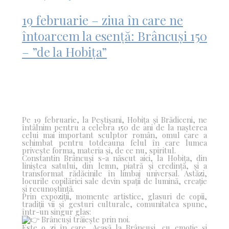
19 februarie – ziua în care ne
întoarcem la esență: Brâncuși 150
– ”de la Hobița”
Pe 19 februarie, la Peștișani, Hobița și Brădiceni, ne
întâlnim pentru a celebra 150 de ani de la nașterea
celui mai important sculptor român, omul care a
schimbat pentru totdeauna felul în care lumea
privește forma, materia și, de ce nu, spiritul.
Constantin Brâncuși s-a născut aici, la Hobița, din
liniștea satului, din lemn, piatră și credință, și a
transformat rădăcinile în limbaj universal. Astăzi,
locurile copilăriei sale devin spații de lumină, creație
și recunoștință.
Prin expoziții, momente artistice, glasuri de copii,
tradiții vii și gesturi culturale, comunitatea spune,
într-un singur glas:
Brâncuși trăiește prin noi.
Este o zi în care, Acasă la Brâncuși, cu emoție și