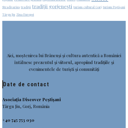
tradiții gorjenești
Stradivarius
tradiții
turism cultural Gorj
turism Peștișani
Târgu Jiu
Ziua Europei
Aici, moștenirea lui Brâncuși și cultura autentică a României
întâlnesc prezentul și viitorul, apropiind tradițiile și
evenimentele de turiști și comunități
Date de contact
Asociația Discover Peștișani
Târgu Jiu, Gorj, România
+40 745 753 030
office@discoverpestisani.ro