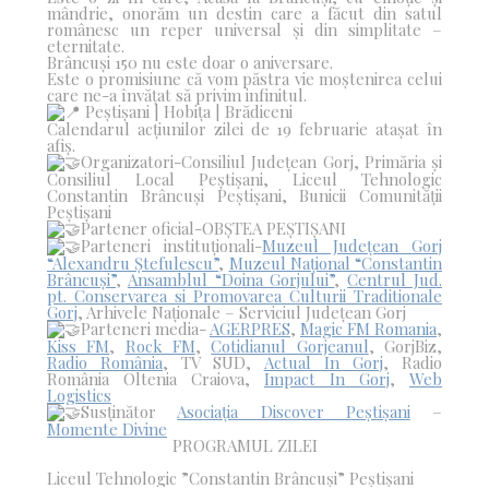
mândrie, onorăm un destin care a făcut din satul
românesc un reper universal și din simplitate –
eternitate.
Brâncuși 150 nu este doar o aniversare.
Este o promisiune că vom păstra vie moștenirea celui
care ne-a învățat să privim infinitul.
Peștișani | Hobița | Brădiceni
Calendarul acțiunilor zilei de 19 februarie atașat în
afiș.
Organizatori-Consiliul Județean Gorj, Primăria și
Consiliul Local Peștișani, Liceul Tehnologic
Constantin Brâncuși Peștișani, Bunicii Comunității
Peștișani
Partener oficial-OBȘTEA PEȘTIȘANI
Parteneri instituționali-
Muzeul Județean Gorj
“Alexandru Ștefulescu”
,
Muzeul Național “Constantin
Brâncuși”
,
Ansamblul “Doina Gorjului”
,
Centrul Jud.
pt. Conservarea si Promovarea Culturii Traditionale
Gorj
, Arhivele Naționale – Serviciul Județean Gorj
Parteneri media-
AGERPRES
,
Magic FM Romania
,
Kiss FM
,
Rock FM
,
Cotidianul Gorjeanul
, GorjBiz,
Radio România
, TV SUD,
Actual In Gorj
, Radio
România Oltenia Craiova,
Impact In Gorj
,
Web
Logistics
Susținător
Asociația Discover Peștișani
–
Momente Divine
PROGRAMUL ZILEI
Liceul Tehnologic ”Constantin Brâncuși” Peștișani