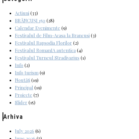
Actiuni
(33)
BRÂNCUȘI 150
(28)
Calendar Evenimente
(9)
Festivalul de Film-Acasa la Brancusi
(3)
Festivalul Rapsodia Florilor
(2)
Festivalul RomanIA autentica
(4)
Festivalul Turneul Stradivarius
(1)
Info
(2)
Info turism
(9)
Noutăți
(19)
Principal
(19)
Proiecte
(7)
Slider
(15)
Arhiva
July 2026
(6)
June 2026
(7)