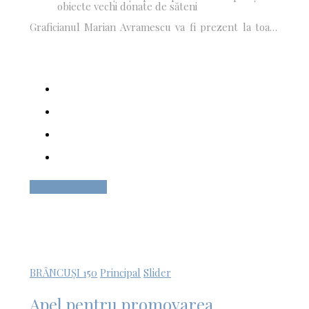
obiecte vechi donate de săteni
Graficianul
Marian Avramescu
va fi prezent la toate
acțiunile din Peștișani, realizând gratuit portrete și
caricaturi pentru public
Citește mai mult
BRÂNCUȘI 150
Principal
Slider
Apel pentru promovarea