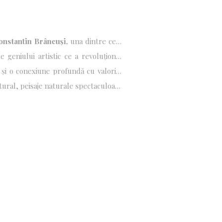
onstantin Brâncuși,
una dintre cele
alitatea îmbină armonios patrimoniul
le geniului artistic ce a revoluționat
ai vechi așezări umane din Europa –
te și o conexiune profundă cu valorile
tural, peisaje naturale spectaculoase