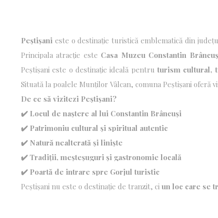
Peștișani
este o destinație turistică emblematică din județ
mai importante personalități ale artei universale. Situată
cultural cu peisajele rurale autentice.
Principala atracție este
Casa Muzeu Constantin Brâncuș
sculptura modernă. Alături de aceasta,
bisericile de lemn
și tradițiile populare vii conturează o experiență turistică aut
Peștișani este o destinație ideală pentru
turism cultural, 
românești. Aici, arta, natura și tradiția se întâlnesc sub se
Situată la poalele Munților Vâlcan, comuna Peștișani oferă v
și comunități care păstrează vii obiceiurile strămoșești.
De ce să vizitezi Peștișani?
✔️ Locul de naștere al lui Constantin Brâncuși
✔️ Patrimoniu cultural și spiritual autentic
✔️ Natură nealterată și liniște
✔️ Tradiții, meșteșuguri și gastronomie locală
✔️ Poartă de intrare spre Gorjul turistic
Peștișani nu este o destinație de tranzit, ci
un loc care se t