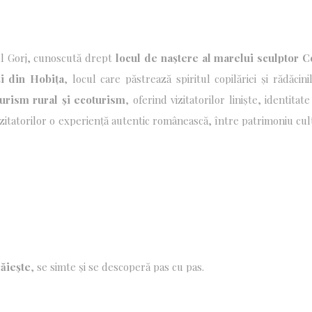
ul Gorj, cunoscută drept
locul de naștere al marelui sculptor C
 într-un cadru natural deosebit, la poalele Munților Vâlcan, loc
i din Hobița
, locul care păstrează spiritul copilăriei și rădăcini
,
siturile arheologice precum
Peștera Cioarei
– una dintre cele m
entică.
turism rural și ecoturism
, oferind vizitatorilor liniște, identita
mnul brandului
„Peștișani – Acasă la Brâncuși”
.
izitatorilor o experiență autentic românească, între patrimoniu cul
răiește
, se simte și se descoperă pas cu pas.