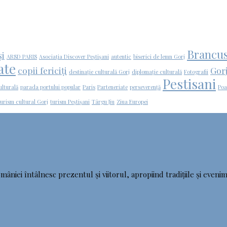
Brancus
și
ARSD PARIS
Asociația Discover Peștișani
autentic
biserici de lemn Gorj
ate
copii fericiți
Gorj
destinație culturală Gorj
diplomație culturală
Fotografii
Pestisani
ulturală
parada portului popular
Paris
Parteneriate
perseverență
Poa
turism cultural Gorj
turism Peștișani
Târgu Jiu
Ziua Europei
mâniei întâlnesc prezentul și viitorul, apropiind tradițiile și evenim