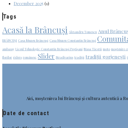
December 2025
(1)
Tags
Acasă la Brâncuși
Anul Brâncu
Alexandru Tomescu
Comunit
BRÂNCUȘI
Casa Muzeu Brâncuși
Casa Muzeu Constantin Brâncuși
ambassy
Liceul Tehnologic Constantin Brâncuși Peștișani
Masa Tăcerii
moto
moștenire c
Slider
tradiții gorjenești
florilor
riders
românesc
Stradivarius
tradiții
Aici, moștenirea lui Brâncuși și cultura autentică a Ro
Date de contact