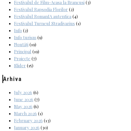
Festivalul de Film-Acasa la Brancusi
(3)
Festivalul Rapsodia Florilor
(2)
Festivalul RomanIA autentica
(4)
Festivalul Turneul Stradivarius
(1)
Info
(2)
Info turism
(9)
Noutăți
(19)
Principal
(19)
Proiecte
(7)
Slider
(15)
Arhiva
July 2026
(6)
June 2026
(7)
May 2026
(6)
March 2026
(1)
February 2026
(13)
January 2026
(30)