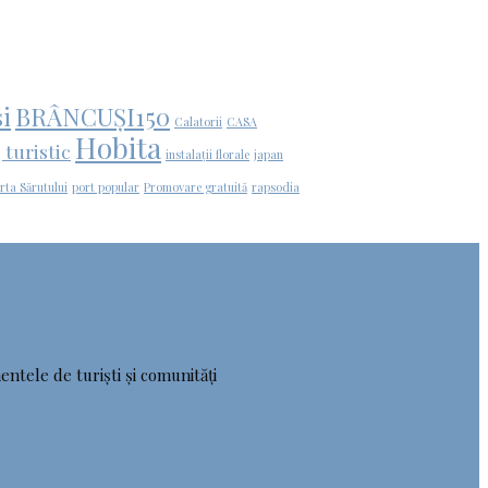
i
BRÂNCUȘI150
Calatorii
CASA
Hobita
 turistic
instalații florale
japan
rta Sărutului
port popular
Promovare gratuită
rapsodia
entele de turiști și comunități