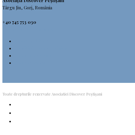
Asociația Discover Peștișani
Târgu Jiu, Gorj, România
+40 745 753 030
office@discoverpestisani.ro
Raport activitate
Conditii de confidentialitate
Termeni si conditii
Politica cookies
Toate drepturile rezervate Asociatiei Discover Peștișani