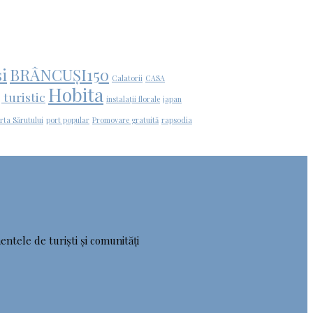
i
BRÂNCUȘI150
Calatorii
CASA
Hobita
 turistic
instalații florale
japan
rta Sărutului
port popular
Promovare gratuită
rapsodia
entele de turiști și comunități