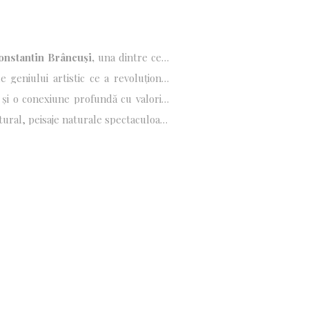
onstantin Brâncuși,
una dintre cele
alitatea îmbină armonios patrimoniul
le geniului artistic ce a revoluționat
ai vechi așezări umane din Europa –
te și o conexiune profundă cu valorile
tural, peisaje naturale spectaculoase