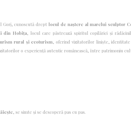
ul Gorj, cunoscută drept
locul de naștere al marelui sculptor C
 într-un cadru natural deosebit, la poalele Munților Vâlcan, loc
i din Hobița
, locul care păstrează spiritul copilăriei și rădăcini
,
siturile arheologice precum
Peștera Cioarei
– una dintre cele m
entică.
turism rural și ecoturism
, oferind vizitatorilor liniște, identita
mnul brandului
„Peștișani – Acasă la Brâncuși”
.
izitatorilor o experiență autentic românească, între patrimoniu cul
răiește
, se simte și se descoperă pas cu pas.