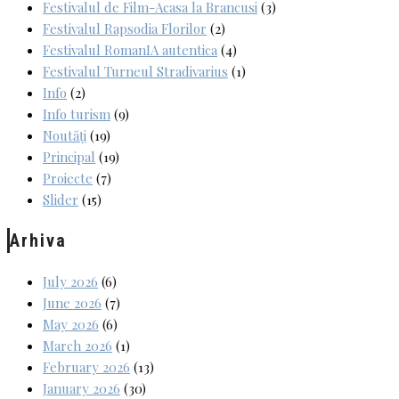
Festivalul de Film-Acasa la Brancusi
(3)
Festivalul Rapsodia Florilor
(2)
Festivalul RomanIA autentica
(4)
Festivalul Turneul Stradivarius
(1)
Info
(2)
Info turism
(9)
Noutăți
(19)
Principal
(19)
Proiecte
(7)
Slider
(15)
Arhiva
July 2026
(6)
June 2026
(7)
May 2026
(6)
March 2026
(1)
February 2026
(13)
January 2026
(30)