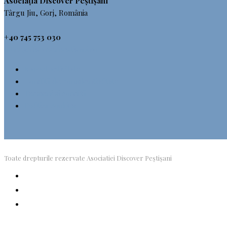
Asociația Discover Peștișani
Târgu Jiu, Gorj, România
+40 745 753 030
office@discoverpestisani.ro
Raport activitate
Conditii de confidentialitate
Termeni si conditii
Politica cookies
Toate drepturile rezervate Asociatiei Discover Peștișani