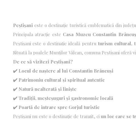
Peștișani
este o destinație turistică emblematică din județ
mai importante personalități ale artei universale. Situată
cultural cu peisajele rurale autentice.
Principala atracție este
Casa Muzeu Constantin Brâncuș
sculptura modernă. Alături de aceasta,
bisericile de lemn
și tradițiile populare vii conturează o experiență turistică aut
Peștișani este o destinație ideală pentru
turism cultural, 
românești. Aici, arta, natura și tradiția se întâlnesc sub se
Situată la poalele Munților Vâlcan, comuna Peștișani oferă v
și comunități care păstrează vii obiceiurile strămoșești.
De ce să vizitezi Peștișani?
✔️ Locul de naștere al lui Constantin Brâncuși
✔️ Patrimoniu cultural și spiritual autentic
✔️ Natură nealterată și liniște
✔️ Tradiții, meșteșuguri și gastronomie locală
✔️ Poartă de intrare spre Gorjul turistic
Peștișani nu este o destinație de tranzit, ci
un loc care se t