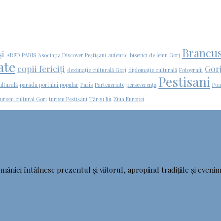
Brancus
și
ARSD PARIS
Asociația Discover Peștișani
autentic
biserici de lemn Gorj
ate
copii fericiți
Gorj
destinație culturală Gorj
diplomație culturală
Fotografii
Pestisani
ulturală
parada portului popular
Paris
Parteneriate
perseverență
Poa
turism cultural Gorj
turism Peștișani
Târgu Jiu
Ziua Europei
mâniei întâlnesc prezentul și viitorul, apropiind tradițiile și evenim