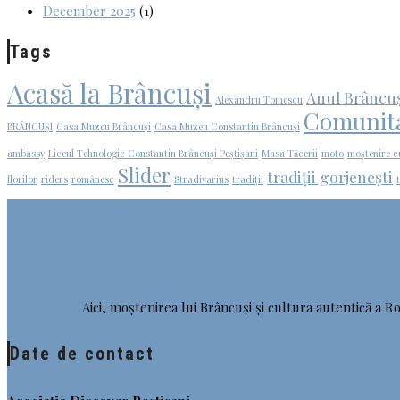
December 2025
(1)
Tags
Acasă la Brâncuși
Anul Brâncu
Alexandru Tomescu
Comunit
BRÂNCUȘI
Casa Muzeu Brâncuși
Casa Muzeu Constantin Brâncuși
ambassy
Liceul Tehnologic Constantin Brâncuși Peștișani
Masa Tăcerii
moto
moștenire c
Slider
tradiții gorjenești
florilor
riders
românesc
Stradivarius
tradiții
Aici, moștenirea lui Brâncuși și cultura autentică a Ro
Date de contact