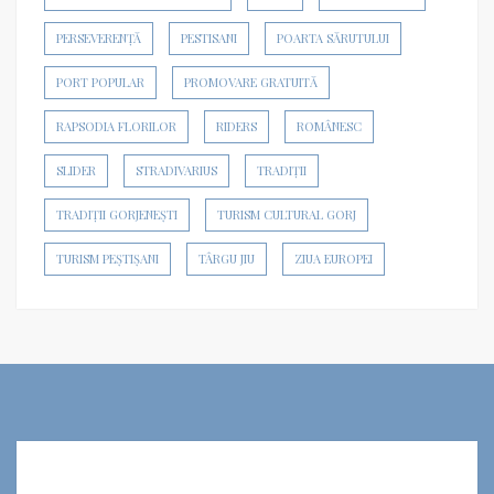
PERSEVERENȚĂ
PESTISANI
POARTA SĂRUTULUI
PORT POPULAR
PROMOVARE GRATUITĂ
RAPSODIA FLORILOR
RIDERS
ROMÂNESC
SLIDER
STRADIVARIUS
TRADIȚII
TRADIȚII GORJENEȘTI
TURISM CULTURAL GORJ
TURISM PEȘTIȘANI
TÂRGU JIU
ZIUA EUROPEI