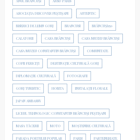
ANUL BRÂNCUȘI
ARSD PARIS
ASOCIAȚIA DISCOVER PEȘTIȘANI
AUTENTIC
BISERICI DE LEMN GORJ
BRANCUSI
BRÂNCUȘI150
CALATORII
CASA BRÂNCUȘI
CASA MUZEU BRÂNCUȘI
CASA MUZEU CONSTANTIN BRÂNCUȘI
COMUNITATE
COPII FERICIȚI
DESTINAȚIE CULTURALĂ GORJ
DIPLOMAȚIE CULTURALĂ
FOTOGRAFII
GORJ TURISTIC
HOBITA
INSTALAȚII FLORALE
JAPAN AMBASSY
LICEUL TEHNOLOGIC CONSTANTIN BRÂNCUȘI PEȘTIȘANI
MASA TĂCERII
MOTO
MOȘTENIRE CULTURALĂ
PARADA PORTULUI POPULAR
PARIS
PARTENERIATE