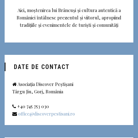
Aici, moștenirea lui Brâncuși și cultura autentică a
României întâlnesc prezentul și viitorul, apropiind
tradițiile și evenimentele de turiști și comunități
DATE DE CONTACT
Asociația Discover Peștișani
Târgu Jiu, Gorj, România
+40 745 753 030
office@discoverpestisani.ro