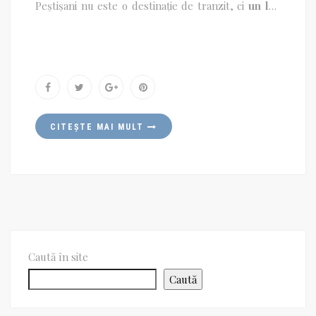
Peștișani nu este o destinație de tranzit, ci
un loc
care se trăiește
, se simte și se descoperă pas cu
pas.
CITEȘTE MAI MULT
Caută în site
Caută