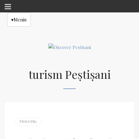
▾
Meniu
turism Peștișani
PRINCIPAL