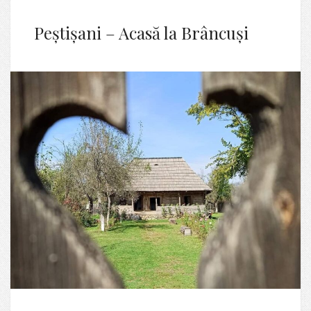
Peștișani – Acasă la Brâncuși