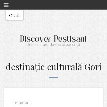
▾
Meniu
destinație culturală Gorj
PRINCIPAL