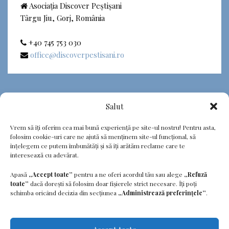
Asociația Discover Peștișani
Târgu Jiu, Gorj, România
+40 745 753 030
office@discoverpestisani.ro
Salut
Raport activitate
Vrem să îți oferim cea mai bună experiență pe site-ul nostru! Pentru asta,
folosim cookie-uri care ne ajută să menținem site-ul funcțional, să
Conditii de confidentialitate
înțelegem ce putem îmbunătăți și să îți arătăm reclame care te
interesează cu adevărat.
Termeni si conditii
Apasă
„Accept toate”
pentru a ne oferi acordul tău sau alege
„Refuză
toate”
dacă dorești să folosim doar fișierele strict necesare. Îți poți
Politica cookies
schimba oricând decizia din secțiunea
„Administrează preferințele”
.