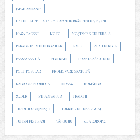
JAPAN AMBASSY
LICEUL TEHNOLOGIC CONSTANTIN BRÂNCUȘI PEȘTIȘANI
MASA TĂCERII
MOTO
MOȘTENIRE CULTURALĂ
PARADA PORTULUI POPULAR
PARIS
PARTENERIATE
PERSEVERENȚĂ
PESTISANI
POARTA SĂRUTULUI
PORT POPULAR
PROMOVARE GRATUITĂ
RAPSODIA FLORILOR
RIDERS
ROMÂNESC
SLIDER
STRADIVARIUS
TRADIȚII
TRADIȚII GORJENEȘTI
TURISM CULTURAL GORJ
TURISM PEȘTIȘANI
TÂRGU JIU
ZIUA EUROPEI