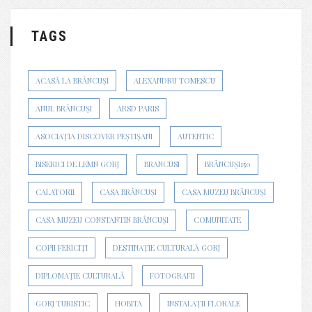
TAGS
ACASĂ LA BRÂNCUȘI
ALEXANDRU TOMESCU
ANUL BRÂNCUȘI
ARSD PARIS
ASOCIAȚIA DISCOVER PEȘTIȘANI
AUTENTIC
BISERICI DE LEMN GORJ
BRANCUSI
BRÂNCUȘI150
CALATORII
CASA BRÂNCUȘI
CASA MUZEU BRÂNCUȘI
CASA MUZEU CONSTANTIN BRÂNCUȘI
COMUNITATE
COPII FERICIȚI
DESTINAȚIE CULTURALĂ GORJ
DIPLOMAȚIE CULTURALĂ
FOTOGRAFII
GORJ TURISTIC
HOBITA
INSTALAȚII FLORALE