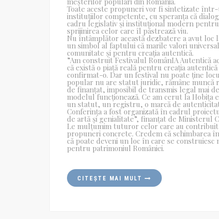
meșterilor populari din România.
Toate aceste propuneri vor fi sintetizate într
instituțiilor competente, cu speranța că dialog
cadru legislativ și instituțional modern pentru
sprijinirea celor care îl păstrează viu.
Nu întâmplător această dezbatere a avut loc la
un simbol al faptului că marile valori univers
comunitate și pentru creația autentică.
”Am construit Festivalul RomânIA Autentică acu
că există o piață reală pentru creația autentică
confirmat-o. Dar un festival nu poate ține lo
popular nu are statut juridic, rămâne muncă rea
de finanțat, imposibil de transmis legal mai d
modelul funcționează. Ce am cerut la Hobița e 
un statut, un registru, o marcă de autenticita
Conferința a fost organizată în cadrul proiectu
de artă și genialitate”, finanțat de Ministerul C
Le mulțumim tuturor celor care au contribuit l
propuneri concrete. Credem că schimbarea înc
că poate deveni un loc în care se construiesc n
pentru patrimoniul României.
CITEȘTE MAI MULT