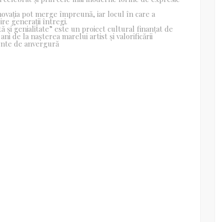
inovația pot merge împreună, iar locul în care a
re generații întregi.
tă și genialitate” este un proiect cultural finanțat de
ani de la nașterea marelui artist și valorificării
ente de anvergură