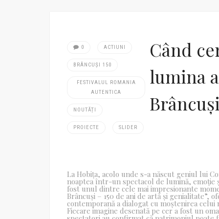
Când cer
0
ACTIUNI
BRÂNCUȘI 150
lumina a
FESTIVALUL ROMANIA
AUTENTICA
Brâncuș
NOUTĂȚI
PROIECTE
SLIDER
La Hobița, acolo unde s-a născut geniul lui C
noaptea într-un spectacol de lumină, emoție ș
fost unul dintre cele mai impresionante moment
Brâncuși – 150 de ani de artă și genialitate”, o
contemporană a dialogat cu moștenirea celui
Fiecare imagine desenată pe cer a fost un omagi
spectatori au confirmat că patrimoniul poate 