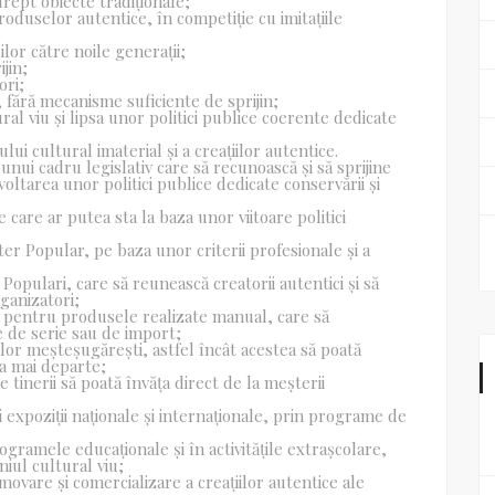
ept obiecte tradiționale;
produselor autentice, în competiție cu imitațiile
lor către noile generații;
jin;
ori;
i, fără mecanisme suficiente de sprijin;
al viu și lipsa unor politici publice coerente dedicate
lui cultural imaterial și a creațiilor autentice.
 unui cadru legislativ care să recunoască și să sprijine
oltarea unor politici publice dedicate conservării și
e care ar putea sta la baza unor viitoare politici
er Popular, pe baza unor criterii profesionale și a
 Populari, care să reunească creatorii autentici și să
rganizatori;
te pentru produsele realizate manual, care să
e de serie sau de import;
relor meșteșugărești, astfel încât acestea să poată
ia mai departe;
 tinerii să poată învăța direct de la meșterii
și expoziții naționale și internaționale, prin programe de
gramele educaționale și în activitățile extrașcolare,
iul cultural viu;
ovare și comercializare a creațiilor autentice ale