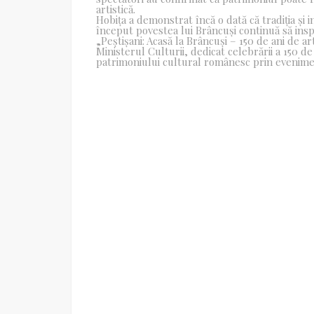
artistică.
Hobița a demonstrat încă o dată că tradiția și 
început povestea lui Brâncuși continuă să inspi
„Peștișani: Acasă la Brâncuși – 150 de ani de ar
Ministerul Culturii, dedicat celebrării a 150 de 
patrimoniului cultural românesc prin evenim