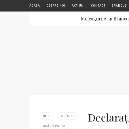
ACASA
DESPRE NOI
ACTIUNI
CONTACT
BRÂNCUȘI 
Meleagurile lui Brâncu
Declaraț
0
ACTIUNI
BRÂNCUȘI 150