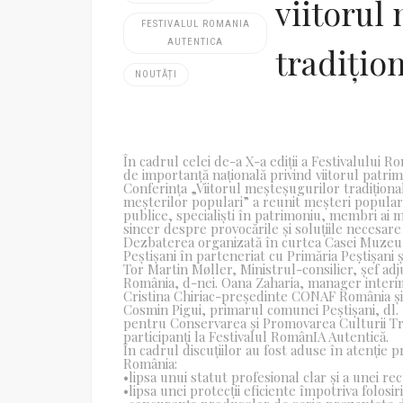
viitorul
FESTIVALUL ROMANIA
AUTENTICA
tradițio
NOUTĂȚI
În cadrul celei de-a X-a ediții a Festivalului 
de importanță națională privind viitorul patri
Conferința „Viitorul meșteșugurilor tradițional
meșterilor populari” a reunit meșteri populari d
publice, specialiști în patrimoniu, membri ai me
sincer despre provocările și soluțiile necesar
Dezbaterea organizată în curtea Casei Muzeu 
Peștișani în parteneriat cu Primăria Peștișani
Tor Martin Møller, Ministrul-consilier, șef ad
România, d-nei. Oana Zaharia, manager interima
Cristina Chiriac-președinte CONAF România și 
Cosmin Pigui, primarul comunei Peștișani, dl.
pentru Conservarea și Promovarea Culturii Trad
participanți la Festivalul RomânIA Autentică.
În cadrul discuțiilor au fost aduse în atenție
România:
•lipsa unui statut profesional clar și a unei rec
•lipsa unei protecții eficiente împotriva folosir