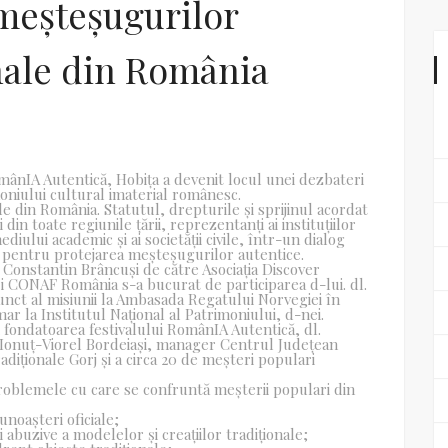
 meșteșugurilor
nale din România
RomânIA Autentică, Hobița a devenit locul unei dezbateri
moniului cultural imaterial românesc.
e din România. Statutul, drepturile și sprijinul acordat
in toate regiunile țării, reprezentanți ai instituțiilor
diului academic și ai societății civile, într-un dialog
e pentru protejarea meșteșugurilor autentice.
Constantin Brâncuși de către Asociația Discover
 și CONAF România s-a bucurat de participarea d-lui. dl.
junct al misiunii la Ambasada Regatului Norvegiei în
r la Institutul Național al Patrimoniului, d-nei.
fondatoarea festivalului RomânIA Autentică, dl.
 Ionuț-Viorel Bordeiași, manager Centrul Județean
iționale Gorj și a circa 20 de meșteri populari
 problemele cu care se confruntă meșterii populari din
unoașteri oficiale;
ii abuzive a modelelor și creațiilor tradiționale;