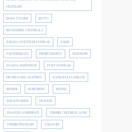
PEȘTIȘANI
MASA TĂCERII
MOTO
MOȘTENIRE CULTURALĂ
PARADA PORTULUI POPULAR
PARIS
PARTENERIATE
PERSEVERENȚĂ
PESTISANI
POARTA SĂRUTULUI
PORT POPULAR
PROMOVARE GRATUITĂ
RAPSODIA FLORILOR
RIDERS
ROMÂNESC
SLIDER
STRADIVARIUS
TRADIȚII
TRADIȚII GORJENEȘTI
TURISM CULTURAL GORJ
TURISM PEȘTIȘANI
TÂRGU JIU