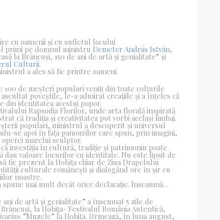
nire cu oamenii și cu sufletul locului
a-l primi pe domnul ministru
Demeter András István
,
să la Brâncuși, 150 de ani de artă și genialitate” și
erul Culturii
.
nistrul a ales să fie printre oameni.
100 de meșteri populari veniți din toate colțurile
scultat poveștile, le-a admirat creațiile și a înțeles că
e din identitatea acestui popor.
stivalului Rapsodia Florilor, unde arta florală inspirată
t că tradiția și creativitatea pot vorbi același limbaj.
șterii populari, ministrul a descoperit și universul
indu-se apoi în fața panourilor care spun, prin imagini,
i operei marelui sculptor.
ă investiția în cultură, tradiție și patrimoniu poate
dau valoare locurilor cu identitate. Nu este lipsit de
 să fie prezent la Hobița chiar de Ziua Drapelului
tității culturale românești și dialogând ore în șir cu
iilor noastre.
ța spune mai mult decât orice declarație. Înseamnă
tantin Brâncuși, pentru oamenii care duc mai departe
ral care a demonstrat că satul natal al marelui artist
 ani de artă și genialitate” a însemnat 5 zile de
l culturii românești.
 Brâncuși, la Hobița- Festivalul România Autentică,
divarius ”Muzele” la Hobița. Urmează, în luna august,