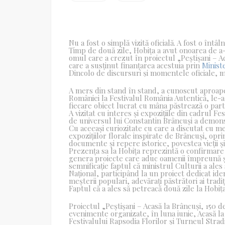
Nu a fost o simplă vizită oficială. A fost o întâl
Timp de două zile, Hobița a avut onoarea de 
omul care a crezut în proiectul „Peștișani – Aca
care a susținut finanțarea acestuia prin
Minist
Dincolo de discursuri și momentele oficiale, mi
A mers din stand în stand, a cunoscut aproape 
României la Festivalul România Autentică, le-a a
fiecare obiect lucrat cu mâna păstrează o part
A vizitat cu interes și expozițiile din cadrul Fe
de universul lui Constantin Brâncuși a demonstra
Cu aceeași curiozitate cu care a discutat cu me
expozițiilor florale inspirate de Brâncuși, opr
documente și repere istorice, povestea vieții ș
Prezența sa la Hobița reprezintă o confirmare c
genera proiecte care aduc oamenii împreună și 
semnificație faptul că ministrul Culturii a ales
Național, participând la un proiect dedicat iden
meșterii populari, adevărați păstrători ai tradiț
Faptul că a ales să petreacă două zile la Hobi
respect pentru locul în care s-a născut Cons
tradițiile românești și pentru un proiect cultu
Proiectul „Peștișani – Acasă la Brâncuși, 150 de
poate deveni, din nou, un punct de întâlnire a
evenimente organizate, în luna iunie, Acasă la
Festivalului Rapsodia Florilor și Turneul Stra