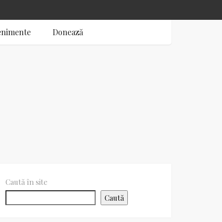
enimente
Donează
Caută în site
Caută