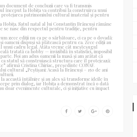
-un document de concluzii care va fi transmis
ul început la Hobița va contribui la construirea unui
 protejarea patrimoniului cultural imaterial și pentru
 Hobița. Satul natal al lui Constantin Brâncuși rămâne
ale se nasc din respectul pentru tradiție, pentru
m zece ediții nu ca pe o sărbătoare, ci ca pe o dovadă:
 și oameni dispuși să plătească pentru ea. Zece ediții au
cul unui cadru legal. Atâta vreme cât meșteșugul
lă tratată ca hobby — invizibilă în statistici, imposibil
eparte. Noi am adus oamenii la masă și am arătat că
ca statul să construiască structura care îl protejează:
te” afirmă Cristina Chiriac, președinte CONAF.
lui cultural „Peștișani: Acasă la Brâncuși – 150 de ani
ulturii.
a această întâlnire și au ales să transforme ideile în
epe prin dialog, iar Hobița a demonstrat încă o dată
u doar evenimente culturale, ci și inițiative cu impact