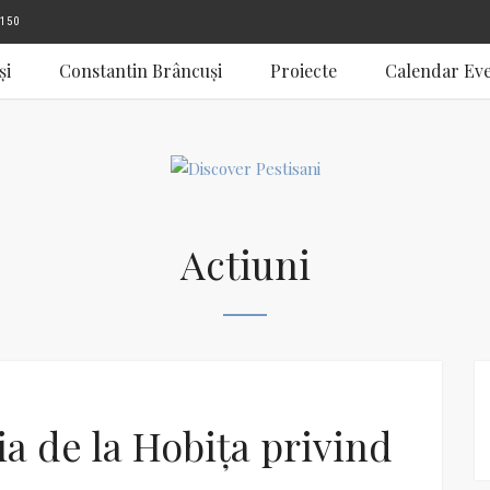
150
și
Constantin Brâncuși
Proiecte
Calendar Ev
Actiuni
ia de la Hobița privind