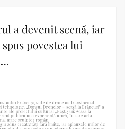
ul a devenit scenă, iar
 spus povestea lui
i…
onstantin Brâncuși, sute de drone au transformat
i tehnologie. „Dansul Dronelor – Acasă la Brâncuși” a
e ale proiectului cultural „Peștișani: Acasă la
ferind publicului o experiență unică, în care arta
 mai mare sculptor român.
u adus creativității fără limite, iar aplauzele miilor de
fi celebrat și prin cele mai moderne forme de expresie