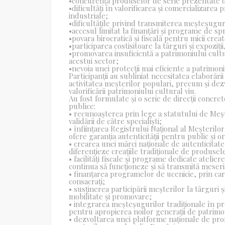
•concurența produselor de serie prezentate dr
•dificultăți în valorificarea și comercializarea 
industriale;
•dificultățile privind transmiterea meșteșuguri
•accesul limitat la finanțări și programe de spri
•povara birocratică și fiscală pentru micii creat
•participarea costisitoare la târguri și expoziți
•promovarea insuficientă a patrimoniului cultur
acestui sector;
•nevoia unei protecții mai eficiente a patrimoniu
Participanții au subliniat necesitatea elaborării
activitatea meșterilor populari, precum și dezv
valorificării patrimoniului cultural viu.
Au fost formulate și o serie de direcții concret
publice:
• recunoașterea prin lege a statutului de Meșt
validării de către specialiști;
• înființarea Registrului Național al Meșterilor
ofere garanția autenticității pentru public și o
• crearea unei mărci naționale de autenticita
diferențieze creațiile tradiționale de produsel
• facilități fiscale și programe dedicate atelie
continua să funcționeze și să transmită meser
• finanțarea programelor de ucenicie, prin care
consacrați;
• susținerea participării meșterilor la târguri 
mobilitate și promovare;
• integrarea meșteșugurilor tradiționale în pro
pentru apropierea noilor generații de patrimon
• dezvoltarea unei platforme naționale de prom