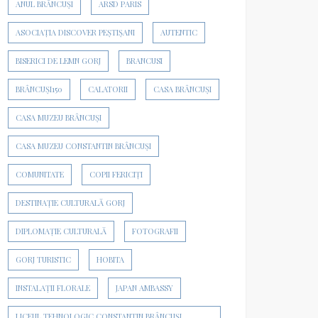
ANUL BRÂNCUȘI
ARSD PARIS
ASOCIAȚIA DISCOVER PEȘTIȘANI
AUTENTIC
BISERICI DE LEMN GORJ
BRANCUSI
BRÂNCUȘI150
CALATORII
CASA BRÂNCUȘI
CASA MUZEU BRÂNCUȘI
CASA MUZEU CONSTANTIN BRÂNCUȘI
COMUNITATE
COPII FERICIȚI
DESTINAȚIE CULTURALĂ GORJ
DIPLOMAȚIE CULTURALĂ
FOTOGRAFII
GORJ TURISTIC
HOBITA
INSTALAȚII FLORALE
JAPAN AMBASSY
LICEUL TEHNOLOGIC CONSTANTIN BRÂNCUȘI