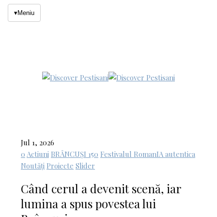
▾
Meniu
Jul 1, 2026
0
Actiuni
BRÂNCUȘI 150
Festivalul RomanIA autentica
Noutăți
Proiecte
Slider
Când cerul a devenit scenă, iar
lumina a spus povestea lui