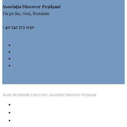
Asociația Discover Peștișani
Târgu Jiu, Gorj, România
+40 745 753 030
office@discoverpestisani.ro
Raport activitate
Conditii de confidentialitate
Termeni si conditii
Politica cookies
Toate drepturile rezervate Asociatiei Discover Peștișani