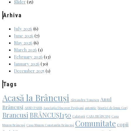
Slider
(15)
Arhiva
July 2026
(6)
June 2026
(7)
May 2026
(6)
March 2026
(1)
February 2026
(13)
January 2026
(30)
December 2025
(1)
Tags
Acasă la Brâncuși
Anul
Alexandru Tomescu
Brâncuși
ARSD PARIS
Asociația Discover Peștișani
autentic
biserici de lemn Gorj
Brancusi
BRÂNCUȘI150
Calatorii
CASA BRÂNCUȘI
Casa
Comunitate
copii
Muzeu Brâncuși
Casa Muzeu Constantin Brâncuși