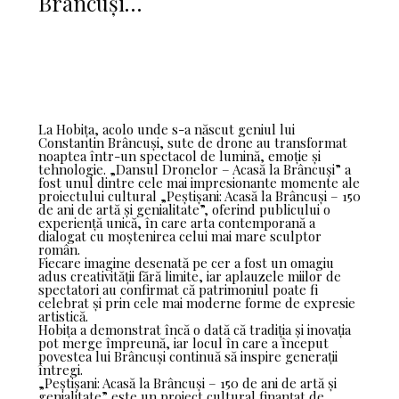
Brâncuși…
La Hobița, acolo unde s-a născut geniul lui
Constantin Brâncuși, sute de drone au transformat
noaptea într-un spectacol de lumină, emoție și
tehnologie. „Dansul Dronelor – Acasă la Brâncuși” a
fost unul dintre cele mai impresionante momente ale
proiectului cultural „Peștișani: Acasă la Brâncuși – 150
de ani de artă și genialitate”, oferind publicului o
experiență unică, în care arta contemporană a
dialogat cu moștenirea celui mai mare sculptor
român.
Fiecare imagine desenată pe cer a fost un omagiu
adus creativității fără limite, iar aplauzele miilor de
spectatori au confirmat că patrimoniul poate fi
celebrat și prin cele mai moderne forme de expresie
artistică.
Hobița a demonstrat încă o dată că tradiția și inovația
pot merge împreună, iar locul în care a început
povestea lui Brâncuși continuă să inspire generații
întregi.
„Peștișani: Acasă la Brâncuși – 150 de ani de artă și
genialitate” este un proiect cultural finanțat de