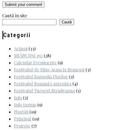
Caută în site
Caută
Categorii
Actiuni
(33)
BRÂNCUȘI 150
(28)
Calendar Evenimente
(9)
Festivalul de Film-Acasa la Brancusi
(3)
Festivalul Rapsodia Florilor
(2)
Festivalul RomanIA autentica
(4)
Festivalul Turneul Stradivarius
(1)
Info
(2)
Info turism
(9)
Noutăți
(19)
Principal
(19)
Proiecte
(7)