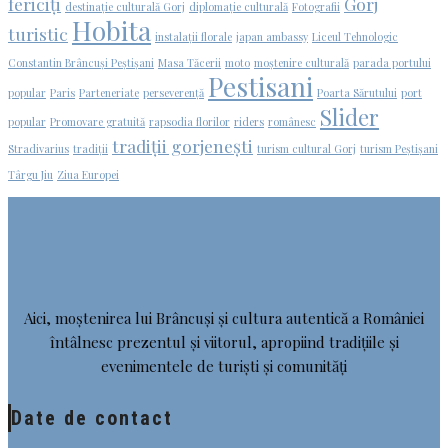
fericiți
Gorj
destinație culturală Gorj
diplomație culturală
Fotografii
Hobita
turistic
instalații florale
japan ambassy
Liceul Tehnologic
Constantin Brâncuși Peștișani
Masa Tăcerii
moto
moștenire culturală
parada portului
Pestisani
popular
Paris
Parteneriate
perseverență
Poarta Sărutului
port
Slider
popular
Promovare gratuită
rapsodia florilor
riders
românesc
tradiții gorjenești
Stradivarius
tradiții
turism cultural Gorj
turism Peștișani
Târgu Jiu
Ziua Europei
Aici, moștenirea lui Brâncuși și cultura autentică a României
întâlnesc prezentul și viitorul, apropiind tradițiile și
evenimentele de turiști și comunități
Date de contact