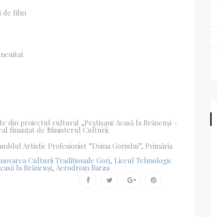
i de film
neuitat
te din proiectul cultural „Peștișani: Acasă la Brâncuși –
ral finanțat de Ministerul Culturii.
mblul Artistic Profesionist ”Doina Gorjului”, Primăria
movarea Culturii Traditionale Gorj
,
Liceul Tehnologic
asă la Brâncuși
,
Aerodrom Barza