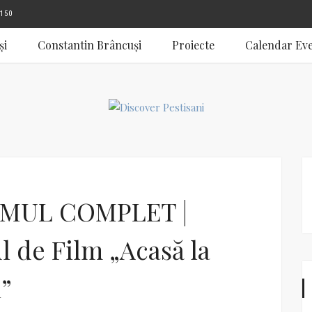
150
și
Constantin Brâncuși
Proiecte
Calendar Ev
MUL COMPLET |
ul de Film „Acasă la
”