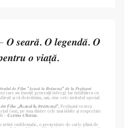
– 𝑶 𝒔𝒆𝒂𝒓𝒂̆. 𝑶 𝒍𝒆𝒈𝒆𝒏𝒅𝒂̆. 𝑶
𝒆𝒏𝒕𝒓𝒖 𝒐 𝒗𝒊𝒂𝒕̦𝒂̆.
𝒗𝒂𝒍𝒖𝒍 𝒅𝒆 𝑭𝒊𝒍𝒎 ”𝑨𝒄𝒂𝒔𝒂̆ 𝒍𝒂 𝑩𝒓𝒂̂𝒏𝒄𝒖𝒔̦𝒊” 𝒅𝒆 𝒍𝒂 𝑷𝒆𝒔̦𝒕𝒊𝒔̦𝒂𝒏𝒊
voci care au însoțit generații întregi. Iar întâlnirea cu
fârșit și vă dezvăluim, azi, cine este invitatul special
 𝙁𝒊𝙡𝒎 „𝘼𝒄𝙖𝒔𝙖̆ 𝙡𝒂 𝑩𝙧𝒂̂𝙣𝒄𝙪𝒔̦𝙞”, Peștișani va avea
ețul Gorj, pe una dintre cele mai iubite și respectate
𝙧𝒊𝙣𝒂 𝑪𝙝𝒊𝙧𝒊𝙖𝒄.
un artist emblematic, o prezentare de carte plină de