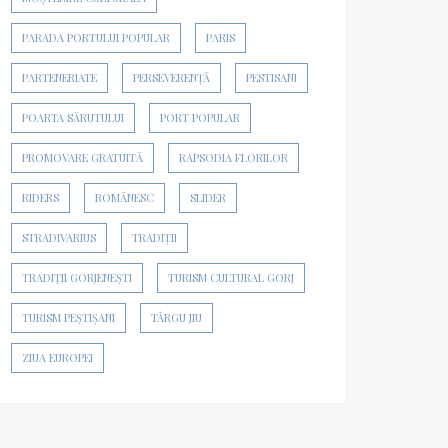
PARADA PORTULUI POPULAR
PARIS
PARTENERIATE
PERSEVERENȚĂ
PESTISANI
POARTA SĂRUTULUI
PORT POPULAR
PROMOVARE GRATUITĂ
RAPSODIA FLORILOR
RIDERS
ROMÂNESC
SLIDER
STRADIVARIUS
TRADIȚII
TRADIȚII GORJENEȘTI
TURISM CULTURAL GORJ
TURISM PEȘTIȘANI
TÂRGU JIU
ZIUA EUROPEI