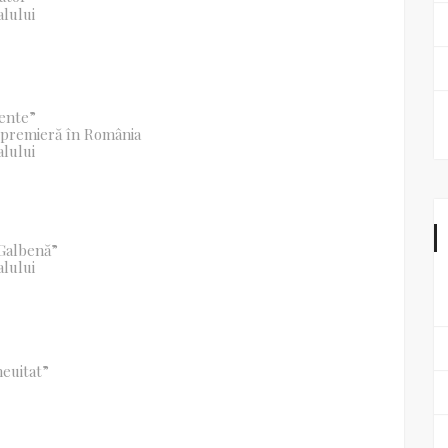
alului
iente”
– premieră în România
alului
 Galbenă”
alului
neuitat”