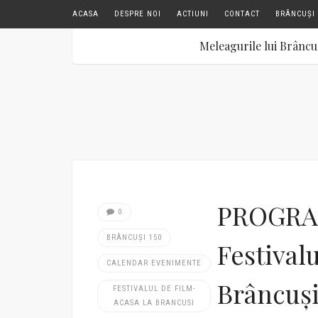
ACASA
DESPRE NOI
ACTIUNI
CONTACT
BRÂNCUȘI 
Meleagurile lui Brâncu
PROGRA
0
BRÂNCUȘI 150
Festival
CALENDAR EVENIMENTE
Brâncuși
FESTIVALUL DE FILM-
ACASA LA BRANCUSI