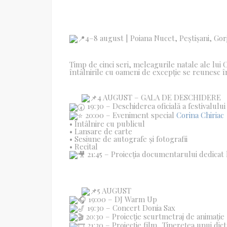
4–8 august | Poiana Nucet, Peștișani, Gor
Timp de cinci seri, meleagurile natale ale lui
întâlnirile cu oameni de excepție se reunesc în
4 AUGUST – GALA DE DESCHIDERE
19:30 – Deschiderea oficială a festivalului
20:00 – Eveniment special
Corina Chiriac
• Întâlnire cu publicul
• Lansare de carte
• Sesiune de autografe și fotografii
• Recital
21:45 – Proiecția documentarului dedicat 
5 AUGUST
19:00 – DJ Warm Up
19:30 – Concert Donia Sax
20:30 – Proiecție scurtmetraj de animație
21:30 – Proiecție film „Tinerețea unui dic