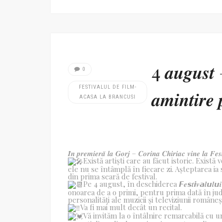
4 𝒂𝒖𝒈𝒖𝒔𝒕 
0
FESTIVALUL DE FILM-
𝒂𝒎𝒊𝒏𝒕𝒊𝒓𝒆 
ACASA LA BRANCUSI
𝑰̂𝒏 𝒑𝒓𝒆𝒎𝒊𝒆𝒓𝒂̆ 𝒍𝒂 𝑮𝒐𝒓𝒋 – 𝑪𝒐𝒓𝒊𝒏𝒂 𝑪𝒉𝒊𝒓𝒊𝒂𝒄 𝒗𝒊𝒏𝒆 𝒍𝒂 𝑭𝒆𝒔𝒕
Există artiști care au făcut istorie. Există 
ele nu se întâmplă în fiecare zi. Așteptarea ia s
din prima seară de festival.
Pe 4 august, în deschiderea 𝙁𝒆𝙨𝒕𝙞𝒗𝙖𝒍𝙪𝒍𝙪𝒊 𝒅𝙚
onoarea de a o primi, pentru prima dată în jud
personalități ale muzicii și televiziunii românești – 𝘾
Va fi mai mult decât un recital.
Vă invităm la o întâlnire remarcabilă cu 