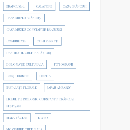
BRÂNCUȘI150
CALATORII
CASA BRÂNCUȘI
CASA MUZEU BRÂNCUȘI
CASA MUZEU CONSTANTIN BRÂNCUȘI
COMUNITATE
COPII FERICIȚI
DESTINAȚIE CULTURALĂ GORJ
DIPLOMAȚIE CULTURALĂ
FOTOGRAFII
GORJ TURISTIC
HOBITA
INSTALAȚII FLORALE
JAPAN AMBASSY
LICEUL TEHNOLOGIC CONSTANTIN BRÂNCUȘI
PEȘTIȘANI
MASA TĂCERII
MOTO
MOȘTENIRE CULTURALĂ