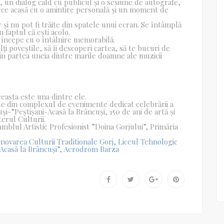
, un dialog cald cu publicul și o sesiune de autografe,
plece acasă cu o amintire personală și un moment de
r și nu pot fi trăite din spatele unui ecran. Se întâmplă
 faptul că ești acolo.
̂𝙣𝒄𝙪𝒔̦𝙞” începe cu o întâlnire memorabilă.
i asculți poveștile, să îi descoperi cartea, să te bucuri de
din partea uneia dintre marile doamne ale muzicii
ceasta este una dintre ele.
rte din complexul de evenimente dedicat celebrării a
și-”Peștișani-Acasă la Brâncuși, 150 de ani de artă și
terul Culturii.
mblul Artistic Profesionist ”Doina Gorjului”, Primăria
movarea Culturii Traditionale Gorj
,
Liceul Tehnologic
casă la Brâncuși
”,
Aerodrom Barza