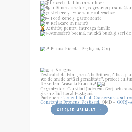
Proiecții de film în aer liber
Întâlniri cu actori, regizori și producător
Ateliere și experiențe interactive
Food zone și gastronomie
Relaxare în natură
Activități pentru întreaga familie
Atmosferă boemă, muzică bună și seri de 
Poiana Nucet – Peștișani, Gorj
4–8 august
Festivalul de Film „Acasă la Brâncuși” face par
150 de ani de artă și genialitate”, proiect cultu
Ne vedem Acasă la Brâncuși!
Organizatori-Consiliul Județean Gorj prin Ansa
și Consiliul Local Peștișani.
Parteneri-
Centrul Jud. pt. Conservarea si Pro
Constantin Brancusi Pestisani
, OMD –
GORJ-Ac
CITEȘTE MAI MULT