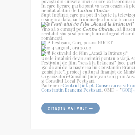
povești din culisele unei cariere extraordinare
în care fiecare participant va avea ocazia să 
neuitat alături de 𝘾𝒐𝙧𝒊𝙣𝒂 𝑪𝙝𝒊𝙧𝒊𝙖𝒄.
Sunt întâlniri care nu pot fi văzute la televizo
o singură dată, iar frumusețea lor stă tocmai în
𝙁𝒆𝙨𝒕𝙞𝒗𝙖𝒍𝙪𝒍 𝒅𝙚 𝙁𝒊𝙡𝒎 „𝘼𝒄𝙖𝒔𝙖̆ 𝙡𝒂 𝑩𝙧
Vino să o cunoști pe 𝘾𝒐𝙧𝒊𝙣𝒂 𝑪𝙝𝒊𝙧𝒊𝙖𝒄, să î
recitalul său și să primești un autograf chiar 
românești.
Peștișani, Gorj, poiana NUCET
4 august, ora 20.00
Festivalul de Film „Acasă la Brâncuși”
Unele întâlniri devin amintiri pentru o viață. A
Festivalul de film ”Acasă la Brâncuși” face pa
150 de ani de la nașterea lui Constantin Brâncu
genialitate”, proiect cultural finanțat de Minis
Organizatori-Consiliul Județean Gorj prin Ansa
și Consiliul Local Peștișani.
Parteneri-
Centrul Jud. pt. Conservarea si Pro
Constantin Brancusi Pestisani
, OMD – ”
GORJ-A
CITEȘTE MAI MULT