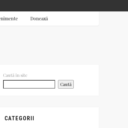
enimente
Donează
Caută în site
Caută
CATEGORII