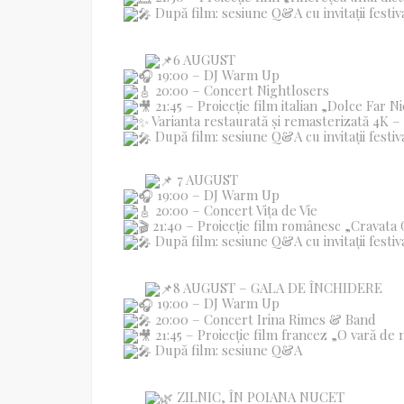
După film: sesiune Q&A cu invitații festiv
6 AUGUST
19:00 – DJ Warm Up
20:00 – Concert Nightlosers
21:45 – Proiecție film italian „Dolce Far N
Varianta restaurată și remasterizată 4K 
După film: sesiune Q&A cu invitații festiv
7 AUGUST
19:00 – DJ Warm Up
20:00 – Concert Vița de Vie
21:40 – Proiecție film românesc „Cravata
După film: sesiune Q&A cu invitații festiv
8 AUGUST – GALA DE ÎNCHIDERE
19:00 – DJ Warm Up
20:00 – Concert Irina Rimes & Band
21:45 – Proiecție film francez „O vară de 
După film: sesiune Q&A
ZILNIC, ÎN POIANA NUCET