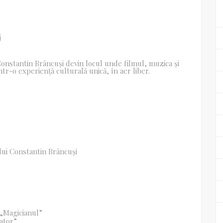
j
 Constantin Brâncuși devin locul unde filmul, muzica și
tr-o experiență culturală unică, în aer liber.
lui Constantin Brâncuși
 „Magicianul”
tator”