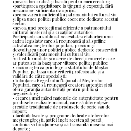
•povara birocratică și fiscală pentru micii creatori;
•participarea costisitoare la târguri și expoziții, fără
mecanisme suficiente de sprijin;
•promovarea insuficientă a patrimoniului cultural viu
și lipsa unor politici publice coerente dedicate acestui
sector;
•nevoia unei protecții mai eficiente a patrimoniului
cultural imaterial și a creațiilor autentice.
Participanții au subliniat necesitatea elaborării unui
cadru legislativ care să recunoască și să sprijine
activitatea meșterilor populari, precum și
dezvoltarea unor politici publice dedicate conservării
și valorificării patrimoniului cultural viu.
Au fost formulate și o serie de direcții concrete care
ar putea sta la baza unor viitoare politici publice:
• recunoașterea prin lege a statutului de Meșter
Popular, pe baza unor criterii profesionale și a
validării de către specialiști;
• înființarea Registrului Național al Meșterilor
Populari, care să reunească creatorii autentici și să
ofere garanția autenticității pentru public și
organizatori;
• crearea unei mărci naționale de autenticitate pentru
produsele realizate manual, care să diferențieze
creațiile tradiționale de produsele de serie sau de
import;
• facilități fiscale și programe dedicate atelierelor
meșteșugărești, astfel încât acestea să poată
continua să funcționeze și să transmită meseria mai
departe;