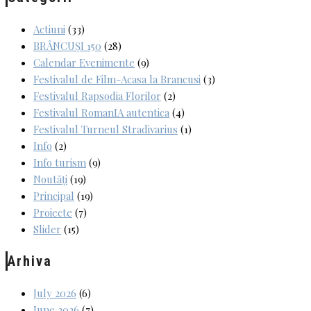
Actiuni
(33)
BRÂNCUȘI 150
(28)
Calendar Evenimente
(9)
Festivalul de Film-Acasa la Brancusi
(3)
Festivalul Rapsodia Florilor
(2)
Festivalul RomanIA autentica
(4)
Festivalul Turneul Stradivarius
(1)
Info
(2)
Info turism
(9)
Noutăți
(19)
Principal
(19)
Proiecte
(7)
Slider
(15)
Arhiva
July 2026
(6)
June 2026
(7)