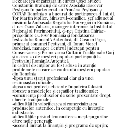
Dezbaterea organizată în curtea Casei Muzeu
Constantin Brâncuși de către Asociația Discover
Peștișani în parteneriat cu Primăria Peștișani și
CONAF România s-a bucurat de participarea d-lui. dl.
Tor Martin Møller, Ministrul-consilier, șef adjunct al
misiunii la Ambasada Regatului Norvegiei în România,
d-nei. Oana Zaharia, manager interimar la Institutul
Național al Patrimoniului, d-nei. Cristina Chiriac-
președinte CONAF România și fondatoarea
festivalului RomânIA Autentică, dl. Cosmin Pigui,
primarul comunei Peștișani, dl. Ionuț-Viorel
Bordeiași, manager Centrul Județean pentru
Conservarea și Promovarea Culturii Tradiționale Gorj
și a circa 20 de meșteri populari participanți la
Festivalul RomânIA Autentică.
În cadrul discuțiilor au fost aduse în atenție
problemele cu care se confruntă meșterii populari
din România:
•lipsa unui statut profesional clar și a unei
recunoașteri oficiale;
•lipsa unei protecții eficiente împotriva folosirii
abuzive a modelelor și creațiilor tradiționale;
•concurența produselor de serie prezentate drept
obiecte tradiționale;
•dificultăți în valorificarea și comercializarea
produselor autentice, în competiție cu imitațiile
industriale;
•dificultățile privind transmiterea meșteșugurilor
către noile generații;
•accesul limitat la finanțări și programe de sprijin;