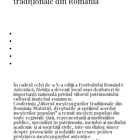
tradiționale din România
În cadrul celei de-a X-a ediții a Festivalului RomânIA
Autentică, Hobița a devenit locul unei dezbateri de
importanță națională privind viitorul patrimoniului
cultural imaterial românesc.
Conferința „Viitorul meșteșugurilor tradiționale din
România. Statutul, drepturile și sprijinul acordat
meșterilor populari” a reunit meșteri populari din
toate regiunile țării, reprezentanți ai instituțiilor
publice, specialiști în patrimoniu, membri ai mediului
academic și ai societății civile, într-un dialog sincer
despre provocările și soluțiile necesare pentru
protejarea meșteșugurilor autentice.