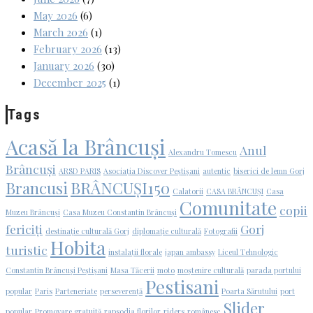
May 2026
(6)
March 2026
(1)
February 2026
(13)
January 2026
(30)
December 2025
(1)
Tags
Acasă la Brâncuși
Anul
Alexandru Tomescu
Brâncuși
ARSD PARIS
Asociația Discover Peștișani
autentic
biserici de lemn Gorj
Brancusi
BRÂNCUȘI150
Calatorii
CASA BRÂNCUȘI
Casa
Comunitate
copii
Muzeu Brâncuși
Casa Muzeu Constantin Brâncuși
fericiți
Gorj
destinație culturală Gorj
diplomație culturală
Fotografii
Hobita
turistic
instalații florale
japan ambassy
Liceul Tehnologic
Constantin Brâncuși Peștișani
Masa Tăcerii
moto
moștenire culturală
parada portului
Pestisani
popular
Paris
Parteneriate
perseverență
Poarta Sărutului
port
Slider
popular
Promovare gratuită
rapsodia florilor
riders
românesc