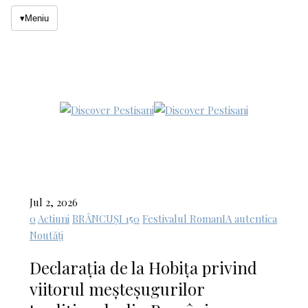
▾
Meniu
Jul 2, 2026
0
Actiuni
BRÂNCUȘI 150
Festivalul RomanIA autentica
Noutăți
Declarația de la Hobița privind
viitorul meșteșugurilor