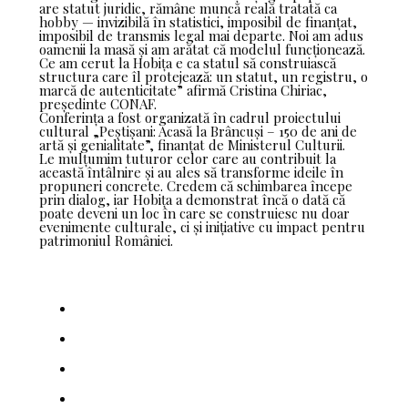
are statut juridic, rămâne muncă reală tratată ca
hobby — invizibilă în statistici, imposibil de finanțat,
imposibil de transmis legal mai departe. Noi am adus
oamenii la masă și am arătat că modelul funcționează.
Ce am cerut la Hobița e ca statul să construiască
structura care îl protejează: un statut, un registru, o
marcă de autenticitate” afirmă Cristina Chiriac,
președinte CONAF.
Conferința a fost organizată în cadrul proiectului
cultural „Peștișani: Acasă la Brâncuși – 150 de ani de
artă și genialitate”, finanțat de Ministerul Culturii.
Le mulțumim tuturor celor care au contribuit la
această întâlnire și au ales să transforme ideile în
propuneri concrete. Credem că schimbarea începe
prin dialog, iar Hobița a demonstrat încă o dată că
poate deveni un loc în care se construiesc nu doar
evenimente culturale, ci și inițiative cu impact pentru
patrimoniul României.