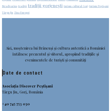
tradiții gorjenești
Stradivarius
tradiții
turism cultural Gorj
turism Peștișani
Târgu Jiu
Ziua Europei
Aici, moștenirea lui Brâncuși și cultura autentică a României
întâlnesc prezentul și viitorul, apropiind tradițiile și
evenimentele de turiști și comunități
Date de contact
Asociația Discover Peștișani
Târgu Jiu, Gorj, România
+40 745 753 030
office@discoverpestisani.ro