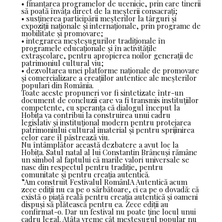
• finanțarea programelor de ucenicie, prin care tinerii
să poată învăța direct de la meșterii consacrați;
• susținerea participării meșterilor la târguri și
expoziții naționale și internaționale, prin programe de
mobilitate și promovare;
• integrarea meșteșugurilor tradiționale în
programele educaționale și în activitățile
extrașcolare, pentru apropierea noilor generații de
patrimoniul cultural viu;
• dezvoltarea unei platforme naționale de promovare
și comercializare a creațiilor autentice ale meșterilor
populari din România.
Toate aceste propuneri vor fi sintetizate într-un
document de concluzii care va fi transmis instituțiilor
competente, cu speranța că dialogul început la
Hobița va contribui la construirea unui cadru
legislativ și instituțional modern pentru protejarea
patrimoniului cultural imaterial și pentru sprijinirea
celor care îl păstrează viu.
Nu întâmplător această dezbatere a avut loc la
Hobița. Satul natal al lui Constantin Brâncuși rămâne
un simbol al faptului că marile valori universale se
nasc din respectul pentru tradiție, pentru
comunitate și pentru creația autentică.
”Am construit Festivalul RomânIA Autentică acum
zece ediții nu ca pe o sărbătoare, ci ca pe o dovadă: că
există o piață reală pentru creația autentică și oameni
dispuși să plătească pentru ea. Zece ediții au
confirmat-o. Dar un festival nu poate ține locul unui
cadru legal. Atâta vreme cât meșteșugul popular nu