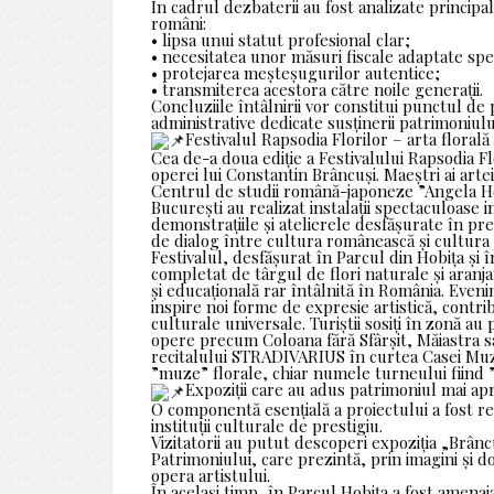
În cadrul dezbaterii au fost analizate princi
români:
• lipsa unui statut profesional clar;
• necesitatea unor măsuri fiscale adaptate specif
• protejarea meșteșugurilor autentice;
• transmiterea acestora către noile generații.
Concluziile întâlnirii vor constitui punctul de p
administrative dedicate susținerii patrimoniului
Festivalul Rapsodia Florilor – arta florală
Cea de-a doua ediție a Festivalului Rapsodia Fl
operei lui Constantin Brâncuși. Maeștri ai artei
Centrul de studii română-japoneze ”Angela H
București au realizat instalații spectaculoase 
demonstrațiile și atelierele desfășurate în pr
de dialog între cultura românească și cultura
Festivalul, desfășurat în Parcul din Hobița și
completat de târgul de flori naturale și aranja
și educațională rar întâlnită în România. Eve
inspire noi forme de expresie artistică, contri
culturale universale. Turiștii sosiți în zonă au
opere precum Coloana fără Sfârșit, Măiastra
recitalului STRADIVARIUS în curtea Casei Mu
”muze” florale, chiar numele turneului fiind 
Expoziții care au adus patrimoniul mai a
O componentă esențială a proiectului a fost re
instituții culturale de prestigiu.
Vizitatorii au putut descoperi expoziția „Brâncu
Patrimoniului, care prezintă, prin imagini și d
opera artistului.
În același timp, în Parcul Hobița a fost amen