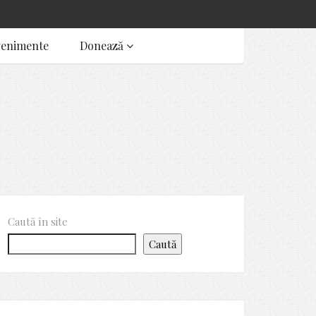
venimente
Donează
Caută în site
Caută