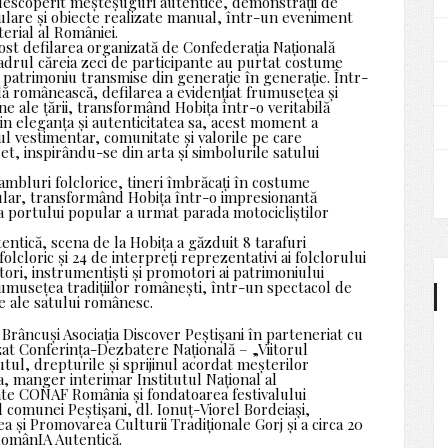
au descoperit meșteșuguri autentice, demonstrații de
ulare și obiecte realizate manual, într-un eveniment
erial al României.
st defilarea organizată de Confederația Națională
drul căreia zeci de participante au purtat costume
 patrimoniu transmise din generație în generație. Într-
lă românească, defilarea a evidențiat frumusețea și
one ale țării, transformând Hobița într-o veritabilă
in eleganța și autenticitatea sa, acest moment a
l vestimentar, comunitate și valorile pe care
t, inspirându-se din arta și simbolurile satului
bluri folclorice, tineri îmbrăcați în costume
popular, transformând Hobița într-o impresionantă
a portului popular a urmat parada motocicliștilor
entică, scena de la Hobița a găzduit 8 tarafuri
olcloric și 24 de interpreți reprezentativi ai folclorului
ori, instrumentiști și promotori ai patrimoniului
frumusețea tradițiilor românești, într-un spectacol de
ice ale satului românesc.
Brâncuși Asociația Discover Peștișani în parteneriat cu
at Conferința-Dezbatere Națională – „Viitorul
tul, drepturile și sprijinul acordat meșterilor
a, manger interimar Institutul Național al
inte CONAF România și fondatoarea festivalului
comunei Peștișani, dl. Ionuț-Viorel Bordeiași,
i Promovarea Culturii Tradiționale Gorj și a circa 20
 RomânIA Autentică.