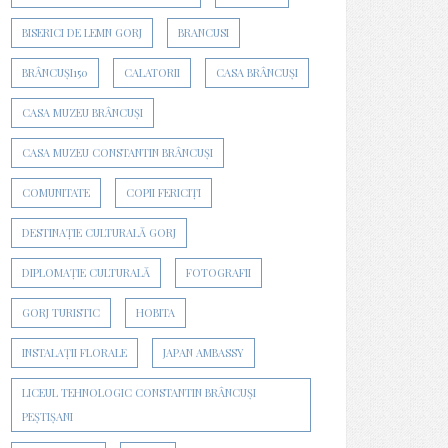
BISERICI DE LEMN GORJ
BRANCUSI
BRÂNCUȘI150
CALATORII
CASA BRÂNCUȘI
CASA MUZEU BRÂNCUȘI
CASA MUZEU CONSTANTIN BRÂNCUȘI
COMUNITATE
COPII FERICIȚI
DESTINAȚIE CULTURALĂ GORJ
DIPLOMAȚIE CULTURALĂ
FOTOGRAFII
GORJ TURISTIC
HOBITA
INSTALAȚII FLORALE
JAPAN AMBASSY
LICEUL TEHNOLOGIC CONSTANTIN BRÂNCUȘI
PEȘTIȘANI