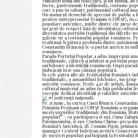
Vizitatori sosiți din toată țara, și nu numai, 
lucru, gastronomie tradițională, costume pop
care a pus în valoare patrimoniul cultural imat
Un moment deosebit de apreciat de public a fo
pentru Antreprenoriat Feminin (CONAF), în ca
populare autentice, multe dintre ele piese de
un gest de respect față de identitatea cultura
diversitatea portului tradițional din diferite z
galerie vie a costumului popular românesc. Pr
reafirmat legătura profundă dintre patrimoniu
Constantin Brâncuși le-a purtat mereu în sufle
românesc.
Parada Portului Popular a adus împreună ansam
tradiționale, călăreți și iubitori ai portului 
sărbătoare a identității românești. După parad
îmbrăcați în ie sau cămașă populară.
În cele patru zile ale Festivalului RomânIA Aut
tradiționale, 9 ansambluri folclorice, un grup f
autentic românesc. Peste 420 de artiști, dansat
cultural imaterial au adus în fața publicului 
excepție dedicat identității și valorilor autent
Conferință națională
Pe 25 iunie, în curtea Casei Muzeu Constantin 
Primăria Peștișani și CONAF România a organiz
meșteșugurilor tradiționale din România. Statu
populari” – cu participarea d-nei. Oana Zahari
Patrimoniului, d-nei. Cristina Chiriac-președ
RomânIA Autentică, dl. Cosmin Pigui, primarul 
manager Centrul Județean pentru Conservarea ș
de meșteri populari participanți la Festivalul