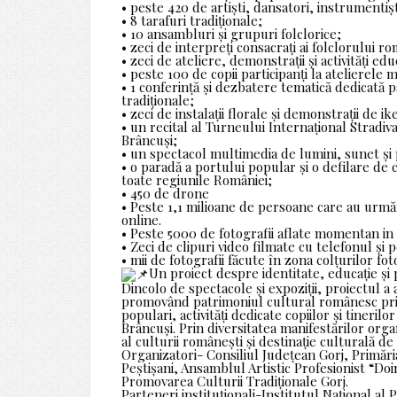
• peste 420 de artiști, dansatori, instrumentișt
• 8 tarafuri tradiționale;
• 10 ansambluri și grupuri folclorice;
• zeci de interpreți consacrați ai folclorului r
• zeci de ateliere, demonstrații și activități edu
• peste 100 de copii participanți la atelierele 
• 1 conferință și dezbatere tematică dedicată p
tradiționale;
• zeci de instalații florale și demonstrații de 
• un recital al Turneului Internațional Stradi
Brâncuși;
• un spectacol multimedia de lumini, sunet și pr
• o paradă a portului popular și o defilare de
toate regiunile României;
• 450 de drone
• Peste 1,1 milioane de persoane care au urmăr
online.
• Peste 5000 de fotografii aflate momentan in
• Zeci de clipuri video filmate cu telefonul și 
• mii de fotografii făcute în zona colțurilor fot
Un proiect despre identitate, educație și
Dincolo de spectacole și expoziții, proiectul 
promovând patrimoniul cultural românesc prin e
populari, activități dedicate copiilor și tinerilo
Brâncuși. Prin diversitatea manifestărilor orga
al culturii românești și destinație culturală de 
Organizatori- Consiliul Județean Gorj, Primări
Peștișani, Ansamblul Artistic Profesionist “Do
Promovarea Culturii Tradiționale Gorj.
Parteneri instituționali-Institutul Național 