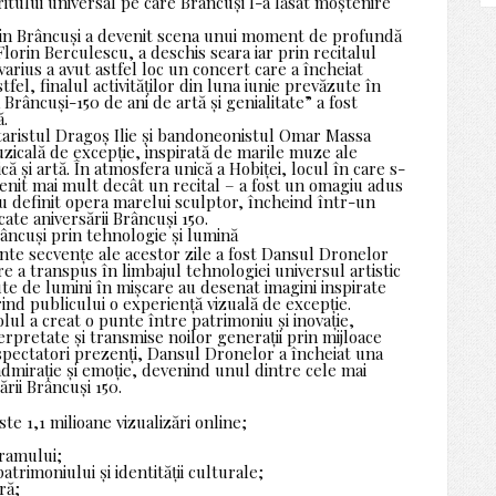
ritului universal pe care Brâncuși l-a lăsat moștenire
tin Brâncuși a devenit scena unui moment de profundă
Florin Berculescu, a deschis seara iar prin recitalul
arius a avut astfel loc un concert care a încheiat
stfel, finalul activităților din luna iunie prevăzute în
Brâncuși-150 de ani de artă și genialitate” a fost
ă.
taristul Dragoș Ilie și bandoneonistul Omar Massa
uzicală de excepție, inspirată de marile muze ale
ă și artă. În atmosfera unică a Hobiței, locul în care s-
enit mai mult decât un recital – a fost un omagiu adus
e au definit opera marelui sculptor, încheind într-un
cate aniversării Brâncuși 150.
ncuși prin tehnologie și lumină
nte secvențe ale acestor zile a fost Dansul Dronelor
e a transpus în limbajul tehnologiei universul artistic
ute de lumini în mișcare au desenat imagini inspirate
ind publicului o experiență vizuală de excepție.
olul a creat o punte între patrimoniu și inovație,
erpretate și transmise noilor generații prin mijloace
spectatori prezenți, Dansul Dronelor a încheiat una
 admirație și emoție, devenind unul dintre cele mai
rii Brâncuși 150.
ste 1,1 milioane vizualizări online;
gramului;
atrimoniului și identității culturale;
ră;