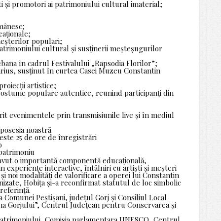
i și promotori ai patrimoniului cultural imaterial;
omânesc;
caționale;
meșterilor populari;
atrimoniului cultural și susținerii meșteșugurilor
ikebana în cadrul Festivalului „Rapsodia Florilor”;
varius, susținut în curtea Casei Muzeu Constantin
oiecții artistice;
 costume populare autentice, reunind participanți din
it evenimentele prin transmisiunile live și în mediul
 posesia noastră
peste 25 de ore de înregistrări
o
 patrimoniu
a avut o importantă componentă educațională,
xperiențe interactive, întâlniri cu artiști și meșteri
r și noi modalități de valorificare a operei lui Constantin
nizate, Hobița și-a reconfirmat statutul de loc simbolic
referință.
a Comunei Peștișani, județul Gorj și Consiliul Local
ina Gorjului”, Centrul Județean pentru Conservarea și
al Patrimoniului, Comisia parlamentara UNESCO, Centrul