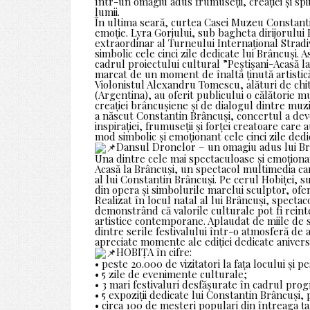
într-un omagiu adus frumuseții, creației și spi
lumii.
În ultima seară, curtea Casei Muzeu Constan
emoție. Lyra Gorjului, sub bagheta dirijorului 
extraordinar al Turneului Internațional Stradiv
simbolic cele cinci zile dedicate lui Brâncuși. A
cadrul proiectului cultural ”Peștișani-Acasă la 
marcat de un moment de înaltă ținută artistic
Violonistul Alexandru Tomescu, alături de chi
(Argentina), au oferit publicului o călătorie m
creației brâncușiene și de dialogul dintre muzic
a născut Constantin Brâncuși, concertul a dev
inspirației, frumuseții și forței creatoare car
mod simbolic și emoționant cele cinci zile dedi
Dansul Dronelor – un omagiu adus lui Brâ
Una dintre cele mai spectaculoase și emoționa
Acasă la Brâncuși, un spectacol multimedia car
al lui Constantin Brâncuși. Pe cerul Hobiței, s
din opera și simbolurile marelui sculptor, ofer
Realizat în locul natal al lui Brâncuși, spectac
demonstrând că valorile culturale pot fi reint
artistice contemporane. Aplaudat de miile de 
dintre serile festivalului într-o atmosferă de
apreciate momente ale ediției dedicate aniversă
HOBIȚA în cifre:
• peste 20.000 de vizitatori la fața locului și pe
• 5 zile de evenimente culturale;
• 3 mari festivaluri desfășurate în cadrul pro
• 5 expoziții dedicate lui Constantin Brâncuși, p
• circa 100 de meșteri populari din întreaga ța