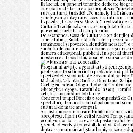
Brâncuși, cu panouri tematice dedicate biografie
internaționale la care a participat sau ”muzelor
ruta cultural-turistică „Pe urmele lui Brâncu
și județean și integrarea acestuia într-un circu
Expoziția „Brâncuși și Muzele”, realizată de
Culturii Tradiționale Gorj, a completat oferta
personal și artistic al sculptorului.
De asemenea, Casa de Cultură a Studenților di
Tineretului și Solidarității Sociale a prezenta
românească și povestea identității noastre”, o 
simbolurile cusute pe ia românească și universu
demers educațional, publicul, în special tinerii
moștenire a trecutului, ci ca pe o sursă vie de i
Muzica a unit generațiile
Programul artistic a reunit artiști reprezenta
profesioniste și tineri interpreți, oferind pub
spectacolele susținute de Ansamblul Artistic 
Mehedinți, Valentin Sanfira, Dinu Iancu Sălăjan
Cârlugea, Adrian Ologu, Roberta Crintea, Vict
Gheorghe Roșoga, Taraful de la Gorj, Taraful V
artiști și ansambluri folclorice.
Concertul trupei Direcția 5 acompaniată de Or
spectatori, demonstrând că patrimoniul și mu
cultural de mare anvergură.
Au fost momente în care Hobița nu a mai avut 
Apreotesei, Florin Guzgă și Andrei Fermeșanu
ecoul vocilor lor s-a revărsat peste dealurile 
greu de descris și imposibil de uitat. Sub ceru
dintre cei mai mari artiști ai lumii, muzica a 