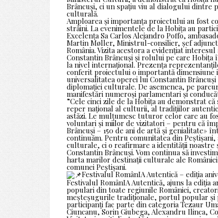
Brâncuși, ci un spațiu viu al dialogului dintre
culturală.
Amploarea și importanța proiectului au fost con
străini. La evenimentele de la Hobița au parti
Excelența Sa Carlos Alejandro Poffo, ambasado
Martin Møller, Ministrul-consilier, șef adjunc
România. Vizita acestora a evidențiat interesul 
Constantin Brâncuși și rolului pe care Hobița
la nivel internațional. Prezența reprezentanți
conferit proiectului o importantă dimensiune i
universalitatea operei lui Constantin Brâncuși 
diplomației culturale. De asemenea, pe parcurs
manifestări numeroși parlamentari și conducător
”Cele cinci zile de la Hobița au demonstrat că
reper național al culturii, al tradițiilor autent
astăzi. Le mulțumesc tuturor celor care au fost
voluntari și miilor de vizitatori – pentru că î
Brâncuși – 150 de ani de artă și genialitate» î
continuăm. Pentru comunitatea din Peștișani, 
culturale, ci o reafirmare a identității noastre 
Constantin Brâncuși. Vom continua să investim 
harta marilor destinații culturale ale Românie
comunei Peștișani.
Festivalul RomânIA Autentică – ediția ani
Festivalul RomânIA Autentică, ajuns la ediția 
populari din toate regiunile României, creatori
meșteșugurile tradiționale, portul popular și 
participanți fac parte din categoria Tezaur 
Ciuncanu, Sorin Giubega, Alexandru Ilinca, Con