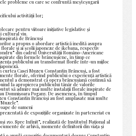
palele probleme cu care se confruntă meșteșugarii
icului activității lor;
lecare pentru viitoare inițiative legislative și
 cultural viu.
 inspirată de Brâncuși
orilor a propus o abordare artistică inedită asupra
 florale și ai școlii japoneze de ikebana, respectiv
ondru” din cadrul Universității Româno-Americane
inspirate din formele brâncușiene, în timp ce
ezența publicului au transformat florile într-un mijloc
 japoneză.
 în curtea Casei Muzeu Constantin Brâncuși, a fost
mente florale, oferind publicului o experiență artistică
nimentul a demonstrat că opera brâncușiană continuă să
buind la apropierea publicului tânăr de valorile
 putut să admire mai multe instalații florale inspirate de
 sau Domnișoara Pogany. De asemenea, în timpul
zeu Constantin Brâncuși au fost amplasate mai multe
”Muzele”.
proape de oameni
prezentată de expozițiile organizate în parteneriat cu
și 150. Spre Infinit”, realizată de Institutul Național al
ocumente de arhivă, momente definitorii din viața și
ajată o amplă expoziție documentară despre Constantin