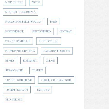
MASA TĂCERII
MOTO
MOȘTENIRE CULTURALĂ
PARADA PORTULUI POPULAR
PARIS
PARTENERIATE
PERSEVERENȚĂ
PESTISANI
POARTA SĂRUTULUI
PORT POPULAR
PROMOVARE GRATUITĂ
RAPSODIA FLORILOR
RIDERS
ROMÂNESC
SLIDER
STRADIVARIUS
TRADIȚII
TRADIȚII GORJENEȘTI
TURISM CULTURAL GORJ
TURISM PEȘTIȘANI
TÂRGU JIU
ZIUA EUROPEI