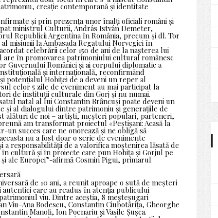
 patrimoniu, creație contemporană și identitate
firmate și prin prezența unor înalți oficiali români și
cipat ministrul Culturii, András István Demeter,
rul Republicii Argentina în România, precum și dl. Tor
t al misiunii la Ambasada Regatului Norvegiei în
acordat celebrării celor 150 de ani de la nașterea lui
 îl are în promovarea patrimoniului cultural românesc
lor Guvernului României și ai corpului diplomatic a
nstituțională și internațională, reconfirmând
și potențialul Hobiței de a deveni un reper al
ul celor 5 zile de eveniment au mai participat la
i de instituții culturale din Gorj și nu numai.
 satul natal al lui Constantin Brâncuși poate deveni un
ice și al dialogului dintre patrimoniu și generațiile de
 alături de noi – artiști, meșteri populari, parteneri,
mpreună am transformat proiectul «Peștișani: Acasă la
ntr-un succes care ne onorează și ne obligă să
aceasta nu a fost doar o serie de evenimente
și a responsabilității de a valorifica moștenirea lăsată de
în cultură și în proiecte care pun Hobița și Gorjul pe
i și ale Europei”-afirmă Cosmin Pigui, primarul
versară
aniversară de 10 ani, a reunit aproape o sută de meșteri
 autentici care au readus în atenția publicului
patrimoniul viu. Dintre aceștia, 8 meșteșugari
Uman Viu-Ana Bodescu, Constantin Ciubotărița, Gheorghe
stantin Manoli, Ion Poenariu și Vasile Șușca.