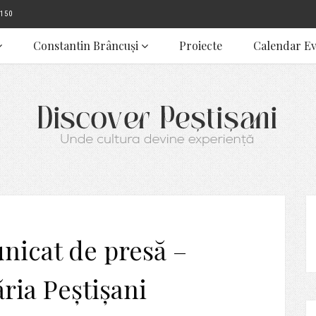
150
Constantin Brâncuși
Proiecte
Calendar E
icat de presă –
ria Peștișani