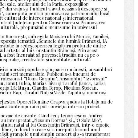
i sale, atelierului de la Paris, expozițiilor
” din viața sa. Publicul a avut ocazia să descopere și
și”, concepută pentru promovarea patrimoniului local
it cultural de interes național și internațional.
 Centrul Județean pentru Conservarea și Promovarea
 culturală, propunând o incursiune în universul
n București, sub egida Ministerului Muncii, Familiei,
t expoziția tematică „Semnele din lumină: Brâncuși, IA
invitație la redescoperirea legăturii profunde dintre
l artistic al lui Constantin Brâncuși. Prin acest
, a fost încurajat să privească tradiția nu ca pe o
nspirație, creativitate și identitate culturală.
tivi ai muzicii populare și ușoare românești, ansambluri
licului seri memorabile. Publicul s-a bucurat de
Profesionist ”Doina Gorjului”, Ansamblul ”Izvorașul”
u, Ionuț Fulea, Maria Chivu și Taraful Jianca, Larisa
orița Lăcătușu, Claudia Torop, Niculina Stoican,
ictor Rap, Taraful Nuți și Vasile Tapotă și numeroși
chestra Operei Române Craiova a adus la Hobița mii de
zica contemporană pot conviețui într-un proiect
nevoie de cuvinte. Când cei 3 tenori ieșeni-Andrei
 au interpretat „Nessun Dorma” și „’O Sole Mio”,
satului natal al lui Constantin Brâncuși, într-o emoție
l liber, în locul în care și-a început drumul unul
depășit granițele unui simplu concert și s-a transformat