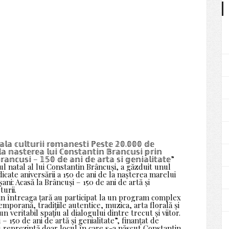
𝕒𝕝𝕒 𝕔𝕦𝕝𝕥𝕦𝕣𝕚𝕚 𝕣𝕠𝕞𝕒𝕟𝕖𝕤𝕥𝕚 ℙ𝕖𝕤𝕥𝕖 𝟚𝟘.𝟘𝟘𝟘 𝕕𝕖
𝕝𝕒 𝕟𝕒𝕤𝕥𝕖𝕣𝕖𝕒 𝕝𝕦𝕚 ℂ𝕠𝕟𝕤𝕥𝕒𝕟𝕥𝕚𝕟 𝔹𝕣𝕒𝕟𝕔𝕦𝕤𝕚 𝕡𝕣𝕚𝕟
𝔹𝕣𝕒𝕟𝕔𝕦𝕤𝕚 – 𝟙𝟝𝟘 𝕕𝕖 𝕒𝕟𝕚 𝕕𝕖 𝕒𝕣𝕥𝕒 𝕤𝕚 𝕘𝕖𝕟𝕚𝕒𝕝𝕚𝕥𝕒𝕥𝕖”
ul natal al lui Constantin Brâncuși, a găzduit unul
ate aniversării a 150 de ani de la nașterea marelui
ani: Acasă la Brâncuși – 150 de ani de artă și
turii.
 din întreaga țară au participat la un program complex
mporană, tradițiile autentice, muzica, arta florală și
veritabil spațiu al dialogului dintre trecut și viitor.
– 150 de ani de artă și genialitate”, finanțat de
u reprezintă doar locul în care s-a născut Constantin