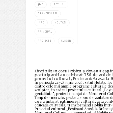
0
ACTIUNI
BRÂNCUȘI 150
INFO
NOUTĂȚI
PRINCIPAL
PROIECTE
SLIDER
ℂ𝕚𝕟𝕔𝕚 𝕫𝕚𝕝𝕖 𝕚𝕟 𝕔𝕒𝕣𝕖 ℍ𝕠𝕓𝕚𝕥𝕒 𝕒 𝕕𝕖𝕧𝕖𝕟𝕚𝕥 𝕔𝕒𝕡𝕚
𝕡𝕒𝕣𝕥𝕚𝕔𝕚𝕡𝕒𝕟𝕥𝕚 𝕒𝕦 𝕔𝕖𝕝𝕖𝕓𝕣𝕒𝕥 𝟙𝟝𝟘 𝕕𝕖 𝕒𝕟𝕚 𝕕𝕖 
𝕡𝕣𝕠𝕚𝕖𝕔𝕥𝕦𝕝 𝕔𝕦𝕝𝕥𝕦𝕣𝕒𝕝 „ℙ𝕖𝕤𝕥𝕚𝕤𝕒𝕟𝕚: 𝔸𝕔𝕒𝕤𝕒 𝕝𝕒 
În perioada 24–28 iunie 2026, satul Hobița, loc
dintre cele mai ample programe culturale dedic
sculptor, în cadrul proiectului cultural „Peștiș
genialitate”, proiect finanțat de Ministerul Cul
Timp de cinci zile, peste 20.000 de vizitatori
care a îmbinat patrimoniul cultural, arta conte
educația culturală, transformând Hobița într-un 
Proiectul cultural „Peștișani: Acasă la Brâncuși 
Ministerul Culturii, a demonstrat că Hobița n