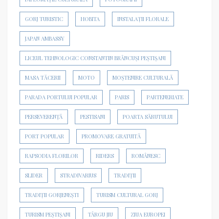
GORJ TURISTIC
HOBITA
INSTALAȚII FLORALE
JAPAN AMBASSY
LICEUL TEHNOLOGIC CONSTANTIN BRÂNCUȘI PEȘTIȘANI
MASA TĂCERII
MOTO
MOȘTENIRE CULTURALĂ
PARADA PORTULUI POPULAR
PARIS
PARTENERIATE
PERSEVERENȚĂ
PESTISANI
POARTA SĂRUTULUI
PORT POPULAR
PROMOVARE GRATUITĂ
RAPSODIA FLORILOR
RIDERS
ROMÂNESC
SLIDER
STRADIVARIUS
TRADIȚII
TRADIȚII GORJENEȘTI
TURISM CULTURAL GORJ
TURISM PEȘTIȘANI
TÂRGU JIU
ZIUA EUROPEI