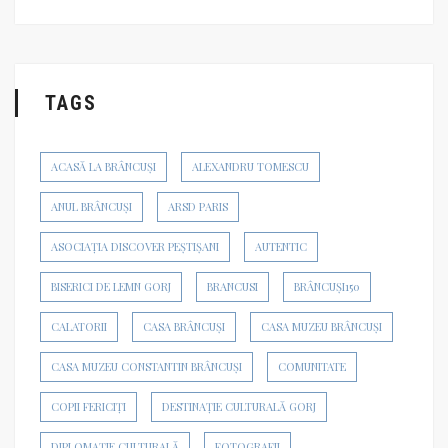
TAGS
ACASĂ LA BRÂNCUȘI
ALEXANDRU TOMESCU
ANUL BRÂNCUȘI
ARSD PARIS
ASOCIAȚIA DISCOVER PEȘTIȘANI
AUTENTIC
BISERICI DE LEMN GORJ
BRANCUSI
BRÂNCUȘI150
CALATORII
CASA BRÂNCUȘI
CASA MUZEU BRÂNCUȘI
CASA MUZEU CONSTANTIN BRÂNCUȘI
COMUNITATE
COPII FERICIȚI
DESTINAȚIE CULTURALĂ GORJ
DIPLOMAȚIE CULTURALĂ
FOTOGRAFII