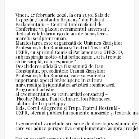
Vineri, 27 februarie 2026, la ora 13.30, Sala de
Expoziții „Constantin Brâncuși” din Palatul
Parlamentului – Centrul Internațional de
Conferințe va găzdui evenimentul aniversar ,
dedicat celebrării a 150 de ani de la nașterea
marelui sculptor român.
Manifestarea este organizată de Uniunea Ziariștilor
Profesioniști din România și Teatrul NostruM–
UZPR, cu sprijinul Comisiei Parlamentare UNESCO,
sub inspirația motto-ului brâncușian: „Arta trebuie
să fie simplă, ca o respirație.”
Deschiderea oficială va fi susținută de Dan
Constantin, președintele Uniunii Ziariștilor
Profesioniști din România, care va evidenția
importanța operei brâncușiene în cultura
universală și în identitatea artistică românească.
Programul artistic
al evenimentului va reuni artiști consacrați –
Nicolae Maxim, Paul Celmare, Ion Marinescu –
alături de Trupa Happy
Kids, Corul Allegretto și Trupa Teatrul NostruM–
UZPR, oferind publicului momente muzicale și teatrale inspi
Evenimentul va include și o serie de disertații susținute de
care vor aduce perspective complementare asupra creației, sp