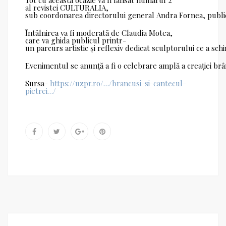
Tot cu această ocazie va fi lansat numărul 2
al revistei CULTURALIA,
sub coordonarea directorului general Andra Fornea, publica
Întâlnirea va fi moderată de Claudia Motea,
care va ghida publicul printr-
un parcurs artistic și reflexiv dedicat sculptorului ce a sc
Evenimentul se anunță a fi o celebrare amplă a creației brân
Sursa-
https://uzpr.ro/…/brancusi-si-cantecul-
pietrei…/