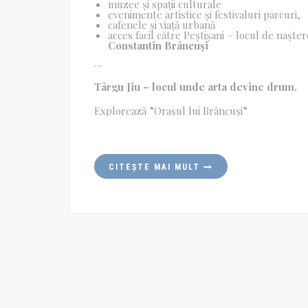
muzee și spații culturale
evenimente artistice și festivaluri parcuri,
cafenele și viață urbană
acces facil către Peștișani – locul de nașter
Constantin Brâncuși
Orașul este un punct-cheie în
Ruta Pe urmel
Târgu Jiu – locul unde arta devine drum.
Explorează ”Orașul lui Brâncuși”
CITEȘTE MAI MULT