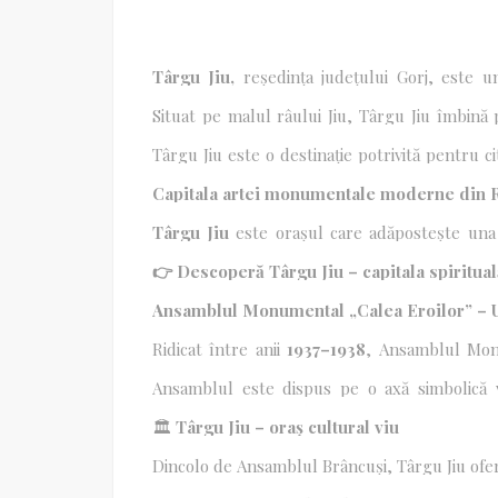
Târgu Jiu,
reședința județului Gorj, este u
România, recunoscut la nivel internațional 
realizat de Constantin Brâncuși. Orașul g
Situat pe malul râului Jiu, Târgu Jiu îmbină p
Sărutului și Coloana fără Sfârșit
, simboluri al
muzee și evenimente culturale pe tot par
Ștefulescu”, Casa Memorială Ecaterina 
Târgu Jiu este o destinație potrivită pentru c
completează oferta culturală a orașului.
tematice dedicate operei lui Brâncuși, fiind 
artistice ale Olteniei.
Capitala artei monumentale moderne din
Târgu Jiu
este orașul care adăpostește una d
Ansamblul Monumental „Calea Eroilor”
,
Patrimoniului Mondial UNESCO.
Aflat în i
👉 Descoperă Târgu Jiu – capitala spiritua
un parcurs inițiatic
, o experiență culturală u
Târgu Jiului înseamnă întâlnirea cu arta, me
Ansamblul Monumental „Calea Eroilor” 
care îmbină cultura, istoria și viața urbană c
Ridicat între anii
1937–1938
, Ansamblul Mon
public
realizată de Constantin Brâncuși și r
moderne.
Ansamblul este dispus pe o axă simbolică v
fundamentale ale existenței umane: viața, iubire
🏛️
Târgu Jiu – oraș cultural viu
Dincolo de Ansamblul Brâncuși, Târgu Jiu ofer