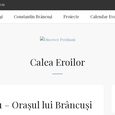
150
și
Constantin Brâncuși
Proiecte
Calendar Ev
Calea Eroilor
u – Orașul lui Brâncuși