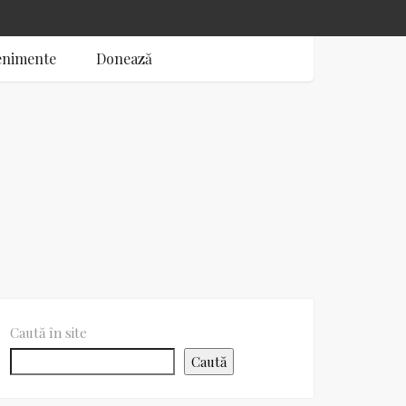
enimente
Donează
Caută în site
Caută