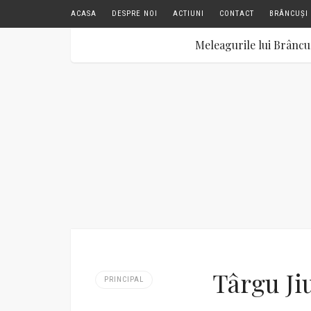
ACASA
DESPRE NOI
ACTIUNI
CONTACT
BRÂNCUȘI 
Meleagurile lui Brâncu
Târgu Ji
PRINCIPAL