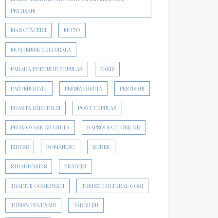
PEȘTIȘANI
MASA TĂCERII
MOTO
MOȘTENIRE CULTURALĂ
PARADA PORTULUI POPULAR
PARIS
PARTENERIATE
PERSEVERENȚĂ
PESTISANI
POARTA SĂRUTULUI
PORT POPULAR
PROMOVARE GRATUITĂ
RAPSODIA FLORILOR
RIDERS
ROMÂNESC
SLIDER
STRADIVARIUS
TRADIȚII
TRADIȚII GORJENEȘTI
TURISM CULTURAL GORJ
TURISM PEȘTIȘANI
TÂRGU JIU