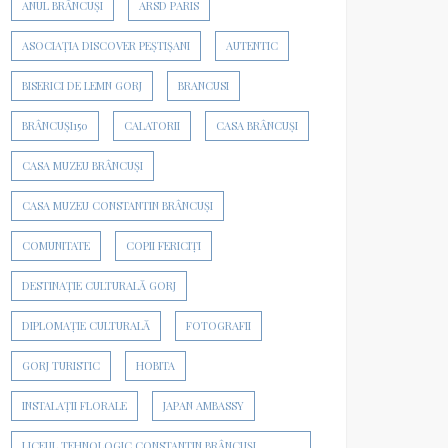
ANUL BRÂNCUȘI
ARSD PARIS
ASOCIAȚIA DISCOVER PEȘTIȘANI
AUTENTIC
BISERICI DE LEMN GORJ
BRANCUSI
BRÂNCUȘI150
CALATORII
CASA BRÂNCUȘI
CASA MUZEU BRÂNCUȘI
CASA MUZEU CONSTANTIN BRÂNCUȘI
COMUNITATE
COPII FERICIȚI
DESTINAȚIE CULTURALĂ GORJ
DIPLOMAȚIE CULTURALĂ
FOTOGRAFII
GORJ TURISTIC
HOBITA
INSTALAȚII FLORALE
JAPAN AMBASSY
LICEUL TEHNOLOGIC CONSTANTIN BRÂNCUȘI