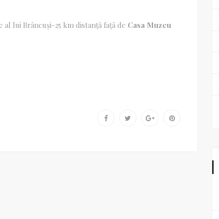
e al lui Brâncuși-25 km distanță față de
Casa Muzeu
e lui Brâncuși,
care leagă Peștișani de Târgu Jiu.