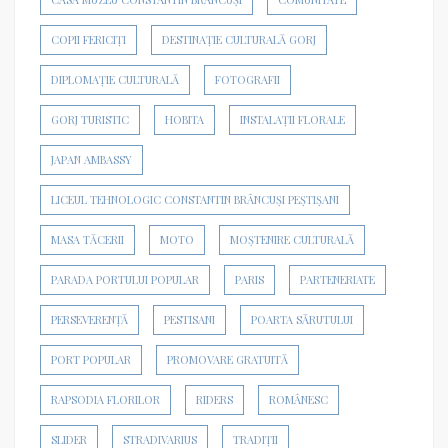
COPII FERICIȚI
DESTINAȚIE CULTURALĂ GORJ
DIPLOMAȚIE CULTURALĂ
FOTOGRAFII
GORJ TURISTIC
HOBITA
INSTALAȚII FLORALE
JAPAN AMBASSY
LICEUL TEHNOLOGIC CONSTANTIN BRÂNCUȘI PEȘTIȘANI
MASA TĂCERII
MOTO
MOȘTENIRE CULTURALĂ
PARADA PORTULUI POPULAR
PARIS
PARTENERIATE
PERSEVERENȚĂ
PESTISANI
POARTA SĂRUTULUI
PORT POPULAR
PROMOVARE GRATUITĂ
RAPSODIA FLORILOR
RIDERS
ROMÂNESC
SLIDER
STRADIVARIUS
TRADIȚII