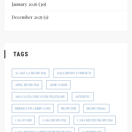
January 2026
(30)
December 2025
(1)
TAGS
ACASĂ LA BRÂNCUȘI
ALEXANDRU TOMESCU
ANUL BRÂNCUȘI
ARSD PARIS
ASOCIAȚIA DISCOVER PEȘTIȘANI
AUTENTIC
BISERICI DE LEMN GORJ
BRANCUSI
BRÂNCUȘI150
CALATORII
CASA BRÂNCUȘI
CASA MUZEU BRÂNCUȘI
CASA MUZEU CONSTANTIN BRÂNCUȘI
COMUNITATE