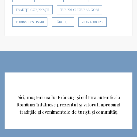
TRADIȚII GORJENEȘTI
TURISM CULTURAL GORJ
TURISM PEȘTIȘANI
TÂRGU JIU
ZIUA EUROPEI
Aici, moștenirea lui Brâncuși și cultura autentică a
României întâlnesc prezentul și viitorul, apropiind
tradițiile și evenimentele de turiști și comunități