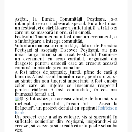
Astăzi, la Bunicii Comunității Peștișani, s-a
întâmplat ceva cu adevărat special. Nu a fost doar
un festival, ci o sărbătoare a sufletului. S-a trăit o zi
care nu se măsoară în ore, ci în emoții.
Festivalul Toamnei nu a fost doar un eveniment, ci
o îmbrățișare a întregii comunități.
Voluntarii inimoși ai comunității, alături de Primăria
Peștișani și Asociația Discover Peștișani, au pus
umăr lângă umăr și au creat Festivalul Toamnei–
un eveniment cu scop caritabil, organizat din
dragoste pentru oamenii care au crescut această
comună cu mâinile și cu inima lor.
A fost miros de sarmale, turtă, pâine de casă și
bucurie. A fost râsul bunicilor care, pentru o zi, s-
au simțit din nou tineri și importanți. A fost emoția
celor care au înțeles ce înseamnă respectul
pentru rădăcini. A fost comunitate, în cea mai
frumoasă formă a ei.
Și tot astăzi, cu aceeași vibrație de lumină, s-a
încheiat și proiectul „Dream Art – Acasă la
Brâncuși”, un proiect derulat cu sprijinul
Raiffeisen
Bank
.
Un proiect care a adus culoare, vis și speranță în
sufletele seniorilor din Peștișani, inspirându-i să
creeze, să viseze și să creadă că arta poate schimba
vieți.