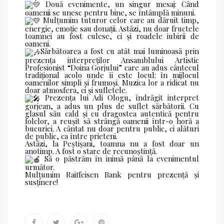
Două evenimente, un singur mesaj: Când
oamenii se unesc pentru bine, se întâmplă minuni.
Mulțumim tuturor celor care au dăruit timp,
energie, emoție sau donații. Astăzi, nu doar fructele
toamnei au fost culese, ci și roadele iubirii de
oameni.
Sărbătoarea a fost cu atât mai luminoasă prin
prezența interpreților Ansamblului Artistic
Profesionist “Doina Gorjului” care au adus cântecul
tradițional acolo unde îi este locul: în mijlocul
oamenilor simpli și frumoși. Muzica lor a ridicat nu
doar atmosfera, ci și sufletele.
Prezența lui Adi Ologu, îndrăgit interpret
gorjean, a adus un plus de suflet sărbătorii. Cu
glasul său cald și cu dragostea autentică pentru
folclor, a reușit să strângă oamenii într-o horă a
bucuriei. A cântat nu doar pentru public, ci alături
de public, ca între prieteni.
Astăzi, la Peștișani, toamna nu a fost doar un
anotimp. A fost o stare de recunoștință.
Să o păstrăm în inimă până la evenimentul
următor.
Mulțumim Raiffeisen Bank pentru prezență și
susținere!