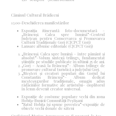
Căminul Cultural Brădiceni
13.00-Deschiderea manifestărilor
Expoziția itinerantă foto-documentară –
„Brâncuși. Calea spre lumină”-Centrul
Județean pentru Conservarea și Promovarea
Culturii Tradiționale Gorj (CJCPCT Gorj)
Lansare albume editoriale (CJCPCT Gorj)
„Brâncuși. Calea spre lumină – între pământ și
absolut”
–
Volum
sinteză
trilingv, fundamentat
științific pe studiile publicate în ultimii 25
de ani.
„Gorj – Acasă la Brâncuși”
–
Album trilingv de
promovare cultural turistică a
județului Gorj.
„Meșteri și creatori populari din Gorjul lui
Constantin Brâncuși”
–
Album
dedicat
meșteșugurilor tradiționale, omagiu adus
rădăcinilor formative ale artistului– cioplitorul
în lemn devenit creator universal.
Expoziție de costume populare vechi din zona
Hobița-Bunicii Comunității Peștișani
”Satul Hobița își spune povestea”-expoziție de
obiecte vechi donate de săteni