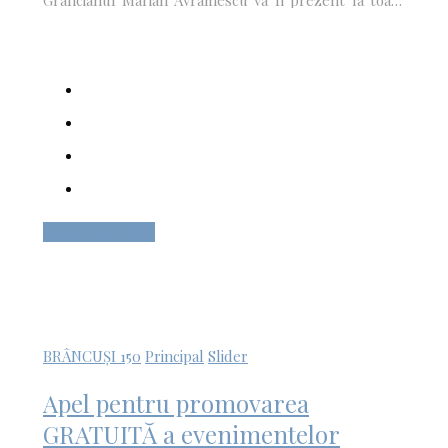
Graficianul
Marian Avramescu
va fi prezent la toate
acțiunile din Peștișani, realizând gratuit portrete și
caricaturi pentru public
Citește mai mult
BRÂNCUȘI 150
Principal
Slider
Apel pentru promovarea
GRATUITĂ a evenimentelor