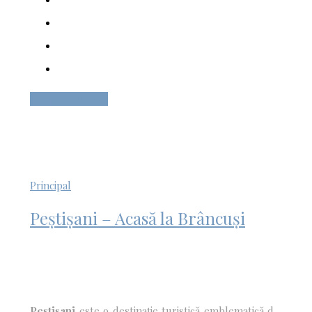
de referință pentru promovarea tradițiilor autentice și
s-a transformat într-o veritabilă punte între trecutul
care ne definește și viitorul pe care îl construim
împreună.”
Citește mai mult
Principal
Peștișani – Acasă la Brâncuși
Peștișani
este o destinație turistică emblematică din