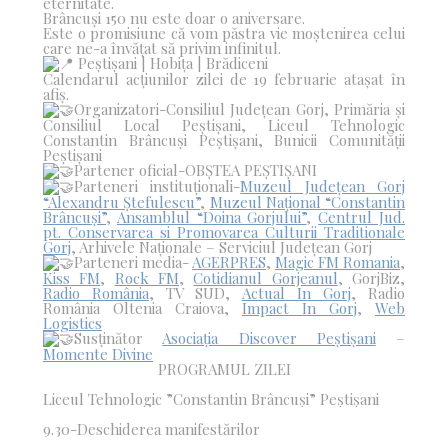
eternitate.
Brâncuși 150 nu este doar o aniversare.
Este o promisiune că vom păstra vie moștenirea celui
care ne-a învățat să privim infinitul.
Peștișani | Hobița | Brădiceni
Calendarul acțiunilor zilei de 19 februarie atașat în
afiș.
Organizatori-Consiliul Județean Gorj, Primăria și
Consiliul Local Peștișani, Liceul Tehnologic
Constantin Brâncuși Peștișani, Bunicii Comunității
Peștișani
Partener oficial-OBȘTEA PEȘTIȘANI
Parteneri instituționali-
Muzeul Județean Gorj
“Alexandru Ștefulescu”
,
Muzeul Național “Constantin
Brâncuși”
,
Ansamblul “Doina Gorjului”
,
Centrul Jud.
pt. Conservarea si Promovarea Culturii Traditionale
Gorj
, Arhivele Naționale – Serviciul Județean Gorj
Parteneri media-
AGERPRES
,
Magic FM Romania
,
Kiss FM
,
Rock FM
,
Cotidianul Gorjeanul
, GorjBiz,
Radio România
, TV SUD,
Actual In Gorj
, Radio
România Oltenia Craiova,
Impact In Gorj
,
Web
Logistics
Susținător
Asociația Discover Peștișani
–
Momente Divine
PROGRAMUL ZILEI
Liceul Tehnologic ”Constantin Brâncuși” Peștișani
9.30-Deschiderea manifestărilor