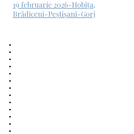
19 februarie 2026-Hobița,
Brădiceni-Peștișani-Gorj