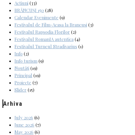
Actiuni
(33)
BRÂNCUȘI 150
(28)
Calendar Evenimente
(9)
Festivalul de Film-Acasa la Brancusi
(3)
Festivalul Rapsodia Florilor
(2)
Festivalul RomanIA autentica
(4)
Festivalul Turneul Stradivarius
(1)
Info
(2)
Info turism
(9)
Noutăți
(19)
Principal
(19)
Proiecte
(7)
Slider
(15)
Arhiva
July 2026
(6)
June 2026
(7)
May 2026
(6)