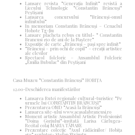
Lansare revista ”Generația Infinit” revistă a
Liceului Tehnologic ”Constantin Brâncuși”
Peștișani
Lansarea concursului ”Brâncuși-omul
infinitului”
In memoriam Constantin Brâncuși – Cenaclul
Hohote Tg-Jiu
Lansare placheta rebus cu titlul- ” Constantin
Brancusi 150 de ani de la Naștere”
Expoziție de carte „Brâncuși – pași spre infinit”
”Brâncuși – prin ochi de copil” – creații artistice
ale elevilor
Spectacol folcloric – Ansamblul Folcloric
„Emilia Bubulac” din Peștișani
Casa Muzeu ”Constantin Brâncuși” HOBIȚA
12.00-Deschiderea manifestărilor
Lansarea Rutei regionale cultural-turistice ”Pe
urmele lui CONSTANTIN BRÂNCUȘI”
Prezentarea OMD ”Acasă la Brâncuși”
Lansarea site-ului www.acasalabrancusi.ro
Moment artistic
Ansamblul Artistic Profesionist
”Doina Gorjului”-invitată
Larisa Cârlugea-
Recital colaj MARIA TĂNASE
Prezentare colecție ”Axul rădăcinilor/ Hobița
150” sculptor- Ștefan Strâmtu