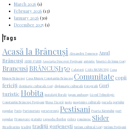
March 2026
(1)
February 2026
(13)
January 2026
(30)
December 2025
(1)
Tags
Acasă la Brâncuși
Anul
Alexandru Tomescu
Brâncuși
ARSD PARIS
Asociația Discover Peștișani
autentic
biserici de lemn Gorj
Brancusi
BRÂNCUȘI150
Calatorii
CASA BRÂNCUȘI
Casa
Comunitate
copii
Muzeu Brâncuși
Casa Muzeu Constantin Brâncuși
fericiți
Gorj
destinație culturală Gorj
diplomație culturală
Fotografii
Hobita
turistic
instalații florale
japan ambassy
Liceul Tehnologic
Constantin Brâncuși Peștișani
Masa Tăcerii
moto
moștenire culturală
parada portului
Pestisani
popular
Paris
Parteneriate
perseverență
Poarta Sărutului
port
Slider
popular
Promovare gratuită
rapsodia florilor
riders
românesc
tradiții gorjenești
Stradivarius
tradiții
turism cultural Gorj
turism Peștișani