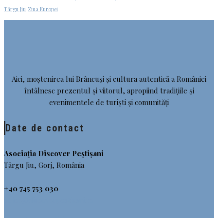
Târgu Jiu
Ziua Europei
Aici, moștenirea lui Brâncuși și cultura autentică a României
întâlnesc prezentul și viitorul, apropiind tradițiile și
evenimentele de turiști și comunități
Date de contact
Asociația Discover Peștișani
Târgu Jiu, Gorj, România
+40 745 753 030
office@discoverpestisani.ro