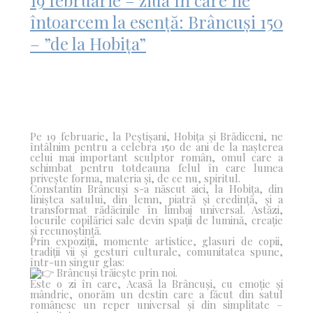
19 februarie – ziua în care ne
întoarcem la esență: Brâncuși 150
– ”de la Hobița”
Pe 19 februarie, la Peștișani, Hobița și Brădiceni, ne
întâlnim pentru a celebra 150 de ani de la nașterea
celui mai important sculptor român, omul care a
schimbat pentru totdeauna felul în care lumea
privește forma, materia și, de ce nu, spiritul.
Constantin Brâncuși s-a născut aici, la Hobița, din
liniștea satului, din lemn, piatră și credință, și a
transformat rădăcinile în limbaj universal. Astăzi,
locurile copilăriei sale devin spații de lumină, creație
și recunoștință.
Prin expoziții, momente artistice, glasuri de copii,
tradiții vii și gesturi culturale, comunitatea spune,
într-un singur glas:
Brâncuși trăiește prin noi.
Este o zi în care, Acasă la Brâncuși, cu emoție și
mândrie, onorăm un destin care a făcut din satul
românesc un reper universal și din simplitate –