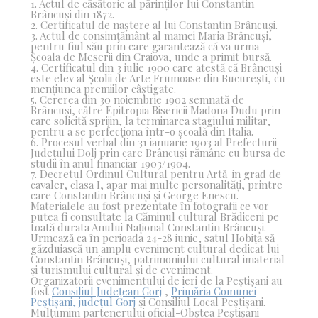
1. Actul de căsătorie al părinților lui Constantin
Brâncuși din 1872.
2. Certificatul de naștere al lui Constantin Brâncuși.
3. Actul de consimțământ al mamei Maria Brâncuși,
pentru fiul său prin care garantează că va urma
Școala de Meserii din Craiova, unde a primit bursă.
4. Certificatul din 3 iulie 1900 care atestă că Brâncuși
este elev al Școlii de Arte Frumoase din București, cu
mențiunea premiilor câștigate.
5. Cererea din 30 noiembrie 1902 semnată de
Brâncuși, către Epitropia Bisericii Madona Dudu prin
care solicită sprijin, la terminarea stagiului militar,
pentru a se perfecționa într-o școală din Italia.
6. Procesul verbal din 31 ianuarie 1903 al Prefecturii
Județului Dolj prin care Brâncuși rămâne cu bursa de
studii în anul financiar 1903/1904.
7. Decretul Ordinul Cultural pentru Artă-in grad de
cavaler, clasa I, apar mai multe personalități, printre
care Constantin Brâncuși și George Enescu.
Materialele au fost prezentate în fotografii ce vor
putea fi consultate la Căminul cultural Brădiceni pe
toată durata Anului Național Constantin Brâncuși.
Urmează ca în perioada 24-28 iunie, satul Hobița să
găzduiască un amplu eveniment cultural dedicat lui
Constantin Brâncuși, patrimoniului cultural imaterial
și turismului cultural și de eveniment.
Organizatorii evenimentului de ieri de la Peștișani au
fost
Consiliul Județean Gorj
,
Primăria Comunei
Peștișani, județul Gorj
și Consiliul Local Peștișani.
Mulțumim partenerului oficial-Obștea Peștișani