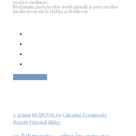
pentru susținere.
Mulțumim partenerilor instituționali și partenerilor
media prezenți la Hobița și Brădiceni.
Citește mai mult
0
Actiuni
BRÂNCUȘI 150
Calendar Evenimente
Noutăți
Principal
Slider