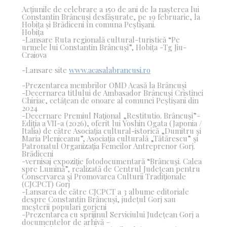
Acțiunile de celebrare a 150 de ani de la nașterea lui
Constantin Brâncuși desfășurate, pe 19 februarie, la
Hobița și Brădiceni în comuna Peștișani.
Hobița
-Lansare Ruta regională cultural-turistică “Pe
urmele lui Constantin Brâncuși”, Hobița -Tg Jiu-
Craiova
-Lansare site
www.acasalabrancusi.ro
-Prezentarea membrilor OMD Acasă la Brâncuși
-Decernarea titlului de Ambasador Brâncuși Cristinei
Chiriac, cetățean de onoare al comunei Peștișani din
2024
-Decernare Premiul Naţional „Restitutio. Brâncuşi”-
Ediţia a VII-a (2026), oferit lui Yoshin Ogata (Japonia /
Italia) de către Asociaţia cultural-istorică „Dumitru şi
Maria Pleniceanu”, Asociaţia culturală „Tătărescu” şi
Patronatul Organizaţia Femeilor Antreprenor Gorj.
Brădiceni
-vernisaj expoziție fotodocumentară “Brâncuşi. Calea
spre Lumină”, realizată de Centrul Judeţean pentru
Conservarea şi Promovarea Culturii Tradiţionale
(CJCPCT) Gorj
-Lansarea de către CJCPCT a 3 albume editoriale
despre Constantin Brâncuși, județul Gorj sau
meșterii populari gorjeni
-Prezentarea cu sprijinul Serviciului Județean Gorj a
documentelor de arhivă –