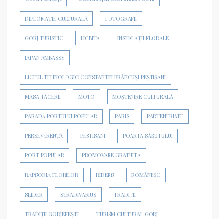
DIPLOMAȚIE CULTURALĂ
FOTOGRAFII
GORJ TURISTIC
HOBITA
INSTALAȚII FLORALE
JAPAN AMBASSY
LICEUL TEHNOLOGIC CONSTANTIN BRÂNCUȘI PEȘTIȘANI
MASA TĂCERII
MOTO
MOȘTENIRE CULTURALĂ
PARADA PORTULUI POPULAR
PARIS
PARTENERIATE
PERSEVERENȚĂ
PESTISANI
POARTA SĂRUTULUI
PORT POPULAR
PROMOVARE GRATUITĂ
RAPSODIA FLORILOR
RIDERS
ROMÂNESC
SLIDER
STRADIVARIUS
TRADIȚII
TRADIȚII GORJENEȘTI
TURISM CULTURAL GORJ