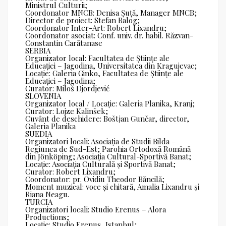
Ministrul Culturii;
Coordonator MNCB: Denisa Șuță, Manager MNCB;
Director de proiect: Stefan Balog;
Coordonator Inter-Art: Robert Lixandru;
Coordonator asociat: Conf. univ. dr. habil. Răzvan-
Constantin Carătanase
SERBIA
Organizator local: Facultatea de Științe ale
Educației – Jagodina, Universitatea din Kragujevac;
Locație: Galeria Ginko, Facultatea de Științe ale
Educației – Jagodina;
Curator: Miloš Djordjević
SLOVENIA
Organizator local / Locație: Galeria Planika, Kranj;
Curator: Lojze Kalinšek;
Cuvânt de deschidere: Boštjan Gunčar, director,
Galeria Planika
SUEDIA
Organizatori locali: Asociația de Studii Bilda –
Regiunea de Sud-Est; Parohia Ortodoxă Română
din Jönköping; Asociația Cultural-Sportivă Banat;
Locație: Asociația Culturală și Sportivă Banat;
Curator: Robert Lixandru;
Coordonator: pr. Ovidiu Theodor Băncilă;
Moment muzical: voce și chitară, Amalia Lixandru și
Riana Neagu.
TURCIA
Organizatori locali: Studio Erenus – Alora
Productions;
Locație: Studio Erenus, Istanbul;