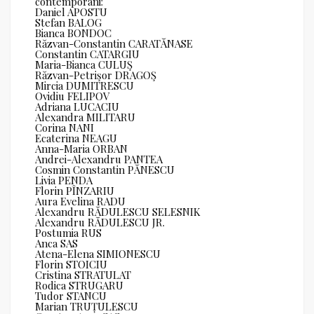
contemporani:
Daniel APOSTU
Stefan BALOG
Bianca BONDOC
Răzvan-Constantin CARATĂNASE
Constantin CATARGIU
Maria-Bianca CULUŞ
Răzvan-Petrişor DRAGOŞ
Mircia DUMITRESCU
Ovidiu FELIPOV
Adriana LUCACIU
Alexandra MILITARU
Corina NANI
Ecaterina NEAGU
Anna-Maria ORBAN
Andrei-Alexandru PANTEA
Cosmin Constantin PĂNESCU
Livia PENDA
Florin PÎNZARIU
Aura Evelina RADU
Alexandru RĂDULESCU SELESNIK
Alexandru RĂDULESCU JR.
Postumia RUS
Anca SAS
Atena-Elena SIMIONESCU
Florin STOICIU
Cristina STRATULAT
Rodica STRUGARU
Tudor STANCU
Marian TRUȚULESCU