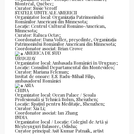
Montréal, Québec;
Curator: Susie Veroff
STATELE UNITE ALE AMERICII
Organizator local: Organizația Patrimoniului
Românilor Americani din Minnesota;
Locație: Centrul Cultural Româno-American,
Minnesota;
Curator: Raluca Octav;
Coordonator: Dana Voller, președinte, Organizația
Patrimoniului Românilor Americani din Minnesota;
Coordonator asociat: Brian Crowe
AMERICA DE SUD
URUGUAY
Organizator local: Ambasada României în Uruguay;
Locație: Consiliul Departamental din Montevideo;
Curator: Mariana Felcman;
Invitat de onoare: E.S. Radu-Mihail Filip,
ambasadorul României
ASIA
CHINA
Organizator local: Ocean Palace / Școala
Profesională și Tehnică Bolun, Shenzhen;
Locație: Spațiul pentru Meditație, Shenzhen;
Curator: Xia Li;
Coordonator asociat: Ian Zhang
INDIA
Organizator local / Locație: Colegiul de Artă și
Meșteșuguri Balasore, Odisha;
Curator principal: Asit Kumar Patnaik, artist