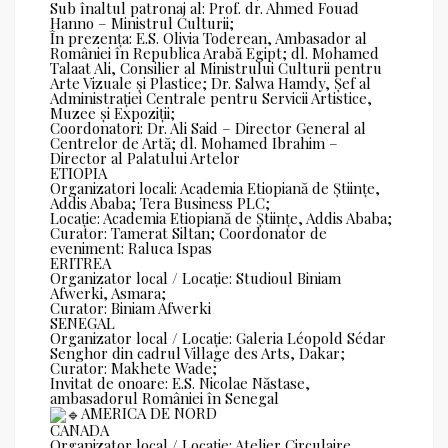
Sub înaltul patronaj al: Prof. dr. Ahmed Fouad
Hanno – Ministrul Culturii;
În prezența: E.S. Olivia Toderean, Ambasador al
României în Republica Arabă Egipt; dl. Mohamed
Talaat Ali, Consilier al Ministrului Culturii pentru
Arte Vizuale și Plastice; Dr. Salwa Hamdy, Șef al
Administrației Centrale pentru Servicii Artistice,
Muzee și Expoziții;
Coordonatori: Dr. Ali Said – Director General al
Centrelor de Artă; dl. Mohamed Ibrahim –
Director al Palatului Artelor
ETIOPIA
Organizatori locali: Academia Etiopiană de Științe,
Addis Ababa; Tera Business PLC;
Locație: Academia Etiopiană de Științe, Addis Ababa;
Curator: Tamerat Siltan; Coordonator de
eveniment: Raluca Ispas
ERITREA
Organizator local / Locație: Studioul Biniam
Afwerki, Asmara;
Curator: Biniam Afwerki
SENEGAL
Organizator local / Locație: Galeria Léopold Sédar
Senghor din cadrul Village des Arts, Dakar;
Curator: Makhete Wade;
Invitat de onoare: E.S. Nicolae Năstase,
ambasadorul României în Senegal
AMERICA DE NORD
CANADA
Organizator local / Locație: Atelier Circulaire,