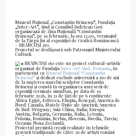
Muzeul Național „Constantin Brâncuși”, Fundația
„Inter-Art”, Aiud și Consiliul Județean Gorj
organizează de Ziua Națională “Constantin
Brâncuși”, pe 19 februarie, la ora 17,00, vernisajul
de la Târgu Jiu al expoziției de Grafică Românească
– BRÂNCUȘI 150.
Proiectul se desfășoară sub Patronajul Ministerului
Culturii.
BRÂNCUŞI 150 este un proiect cultural-artistic
organizat de Fundația
Inter-Art Aiud, Romania
, în
parteneriat cu
Muzeul Național “Constantin
Brâncuși”
și dedicat exclusiv aniversării a 150 de ani
de la nașterea marelui sculptor Constantin
Brâncuși și constă în organizarea unei serii de
expoziții vernisate simultan, pe data de 19
februarie 2026, în 21 de țări de pe 6 continente:
Africa: Egipt, Eritreea, Etiopia, Senegal; America de
Nord: Canada, Statele Unite ale Americii; America
de Sud: Uruguay; Asia: China, India; Europa:
Austria, Bulgaria, Germania, Italia, Letonia,
Polonia, România, Serbia, Slovenia, Suedia, Turcia;
Oceania: Noua Zeelandă.
Proiectul prezintă creații realizate în tehnicile
gravurii tradiționale de către 29 de artiști români