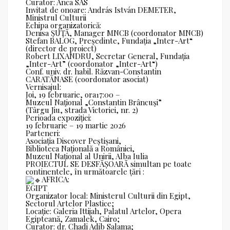
Curator: Anca SAS
Invitat de onoare: András István DEMETER,
Ministrul Culturii
Echipa organizatorică:
Denisa ŞUŢĂ, Manager MNCB (coordonator MNCB)
Stefan BALOG, Preşedinte, Fundația „Inter-Art“
(director de proiect)
Robert LIXANDRU, Secretar General, Fundația
„Inter-Art” (coordonator „Inter-Art“)
Conf. univ. dr. habil. Răzvan-Constantin
CARATĂNASE (coordonator asociat)
Vernisajul:
Joi, 19 februarie, ora17:00 –
Muzeul Naţional „Constantin Brâncuşi”
(Târgu Jiu, strada Victoriei, nr. 2)
Perioada expoziției:
19 februarie – 19 martie 2026
Parteneri:
Asociația Discover Peștișani,
Biblioteca Națională a României,
Muzeul Național al Unirii, Alba Iulia
PROIECTUL SE DESFĂȘOARĂ simultan pe toate
continentele, în următoarele țări :
AFRICA:
EGIPT
Organizator local: Ministerul Culturii din Egipt,
Sectorul Artelor Plastice;
Locație: Galeria Ittijah, Palatul Artelor, Opera
Egipteană, Zamalek, Cairo;
Curator: dr. Chadi Adib Salama;