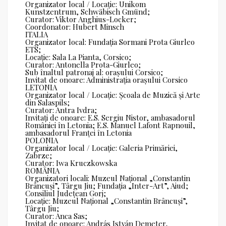
Organizator local / Locație: Unikom
Kunstzentrum, Schwäbisch Gmünd;
Curator: Viktor Anghius-Locker;
Coordonator: Hubert Minsch
ITALIA
Organizator local: Fundația Sormani Prota Giurleo
ETS;
Locație: Sala La Pianta, Corsico;
Curator: Antonella Prota-Giurleo;
Sub înaltul patronaj al: orașului Corsico;
Invitat de onoare: Administrația orașului Corsico
LETONIA
Organizator local / Locație: Școala de Muzică și Arte
din Salaspils;
Curator: Antra Ivdra;
Invitați de onoare: E.S. Sergiu Nistor, ambasadorul
României în Letonia; E.S. Manuel Lafont Rapnouil,
ambasadorul Franței în Letonia
POLONIA
Organizator local / Locație: Galeria Primăriei,
Zabrze;
Curator: Iwa Kruczkowska
ROMÂNIA
Organizatori locali: Muzeul Național „Constantin
Brâncuși”, Târgu Jiu; Fundația „Inter-Art”, Aiud;
Consiliul Județean Gorj;
Locație: Muzeul Național „Constantin Brâncuși”,
Târgu Jiu;
Curator: Anca Sas;
Invitat de onoare: András István Demeter,