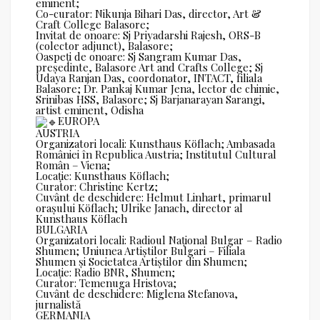
eminent;
Co-curator: Nikunja Bihari Das, director, Art &
Craft College Balasore;
Invitat de onoare: Sj Priyadarshi Rajesh, ORS-B
(colector adjunct), Balasore;
Oaspeți de onoare: Sj Sangram Kumar Das,
președinte, Balasore Art and Crafts College; Sj
Udaya Ranjan Das, coordonator, INTACT, filiala
Balasore; Dr. Pankaj Kumar Jena, lector de chimie,
Srinibas HSS, Balasore; Sj Barjanarayan Sarangi,
artist eminent, Odisha
EUROPA
AUSTRIA
Organizatori locali: Kunsthaus Köflach; Ambasada
României în Republica Austria; Institutul Cultural
Român – Viena;
Locație: Kunsthaus Köflach;
Curator: Christine Kertz;
Cuvânt de deschidere: Helmut Linhart, primarul
orașului Köflach; Ulrike Janach, director al
Kunsthaus Köflach
BULGARIA
Organizatori locali: Radioul Național Bulgar – Radio
Shumen; Uniunea Artiștilor Bulgari – Filiala
Shumen și Societatea Artiștilor din Shumen;
Locație: Radio BNR, Shumen;
Curator: Temenuga Hristova;
Cuvânt de deschidere: Miglena Stefanova,
jurnalistă
GERMANIA