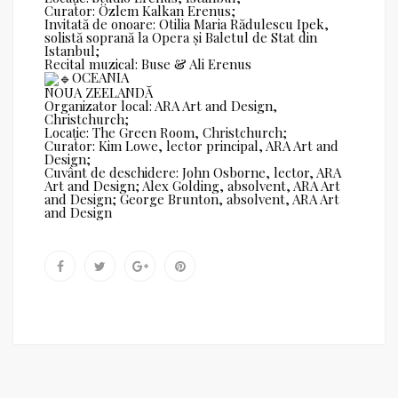
Curator: Özlem Kalkan Erenus;
Invitată de onoare: Otilia Maria Rădulescu Ipek,
solistă soprană la Opera și Baletul de Stat din
Istanbul;
Recital muzical: Buse & Ali Erenus
OCEANIA
NOUA ZEELANDĂ
Organizator local: ARA Art and Design,
Christchurch;
Locație: The Green Room, Christchurch;
Curator: Kim Lowe, lector principal, ARA Art and
Design;
Cuvânt de deschidere: John Osborne, lector, ARA
Art and Design; Alex Golding, absolvent, ARA Art
and Design; George Brunton, absolvent, ARA Art
and Design