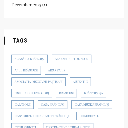
December 2025
(1)
TAGS
ACASĂ LA BRÂNCUȘI
ALEXANDRU TOMESCU
ANUL BRÂNCUȘI
ARSD PARIS
ASOCIAȚIA DISCOVER PEȘTIȘANI
AUTENTIC
BISERICI DE LEMN GORJ
BRANCUSI
BRÂNCUȘI150
CALATORII
CASA BRÂNCUȘI
CASA MUZEU BRÂNCUȘI
CASA MUZEU CONSTANTIN BRÂNCUȘI
COMUNITATE
COPII FERICIȚI
DESTINAȚIE CULTURALĂ GORJ